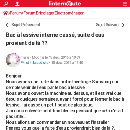
ACTUALITÉS
Forum
Forum Bricolage
Connexion
Electroménager
S'inscrire
Rechercher
Société
Education
Villes
Politique
Faits Divers
Monde
+
SPORT
Sujet Précédent
Sujet Suivant
Football
Cyclisme
Forum
Coupe du monde 2026
Tennis
Rugby
CULTURE
Bac à lessive interne cassé, suite d'eau
TNT
Cinéma
Musique
Programme TV
Streaming
Sorties cinéma
+
provient de là ??
FINANCE
Impôts
Immobilier
Banque
Crédit
Retraite
Epargne
Risques naturels par ville
Assurance
AUTO
marie
-
Modifié le 15 déc. 2016 à 10:09
stf_la sudiste
-
15 déc. 2016 à 17:40
Réserver un essai
Berlines
Forum auto
Essais
Citadines
SUV
+
HIGH-TECH
Bonjour,
Meilleur smartphone
Ordinateurs
Guide high-tech
Mobiles
Internet
Jeux vidéo
+
BRICOLAGE
Nous avons une fuite dans notre lave linge Samsung qui
semble venir de l'eau par le bac à lessive.
Aménagement intérieur
Cuisine
Jardinage
+
Forum
Extérieur
Salle de bains
Rangement
WEEK-END
Nous avons ouvert la machine au dessus, et il est vrai que
depuis quelques semaines, ayant forcé pour fermer le bac à
Escapades
Expositions
Week-end nature
Guides de France
Patrimoine
Musées
+
LIFESTYLE
lessive, j'ai cassé un petit bout de plastique.
J'ai donc enlevé le petit bac bleu en pensant que cela n'était
Bien-être
Mode
+
Art de vivre
Loisirs
Modes de vie
SANTE
pas utile...
Nous allons en commander un nouveau et l'installer.
Guide de la santé
Médicaments
+
Alimentation
Maladies
Sommeil
VOYAGE
Pensez vous que la fuite d'eau proviendrait bien de là ?,