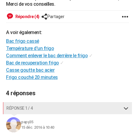
Merci de vos conseilles.
City break
Voyage de noces
Climat
Destinations
Voyage nature
Forum
+
PHOTO
Répondre (4)
Partager
GUIDES D'ACHAT
BONS PLANS
A voir également:
Bac frigo cassé
CARTE DE VOEUX
Température d'un frigo
Carte Bonne année
Carte Pâques
Carte de Noël
Carte Saint-Valentin
Carte d'anniversaire
Comment enlever le bac derrière le frigo
✓
DICTIONNAIRE
Bac de recuperation frigo
✓
Biographies
Expressions
Dictionnaire
Citations
Proverbes
PROGRAMME TV
Casse goutte bac acier
Frigo couché 20 minutes
COPAINS D'AVANT
Se connecter
Collèges
Universités
Service militaire
S'inscrire
Lycées
Primaires
Entreprises
Avis de recherche
4 réponses
AVIS DE DÉCÈS
FORUM
RÉPONSE 1 / 4
Lifestyle
Sport
Television
Cinema
Bricolage
Culture
Auto
Voyage
papy35
15 déc. 2016 à 10:40