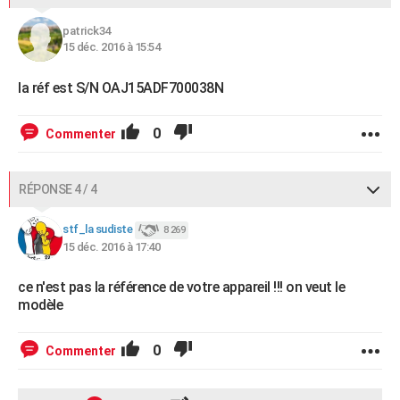
patrick34
15 déc. 2016 à 15:54
la réf est S/N OAJ15ADF700038N
0
Commenter
RÉPONSE 4 / 4
stf_la sudiste
8 269
15 déc. 2016 à 17:40
ce n'est pas la référence de votre appareil !!! on veut le
modèle
0
Commenter