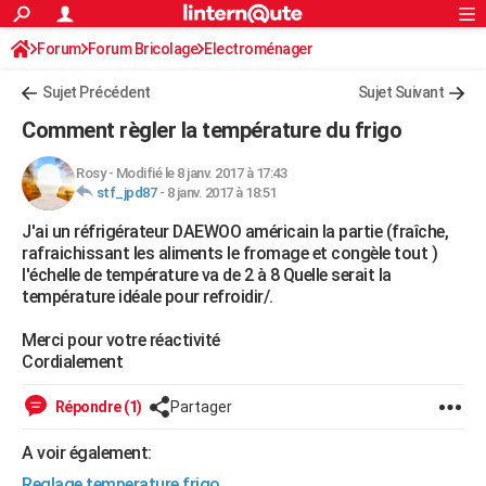
ACTUALITÉS
Forum
Forum Bricolage
Connexion
Electroménager
S'inscrire
Rechercher
Société
Education
Villes
Politique
Faits Divers
Monde
+
SPORT
Sujet Précédent
Sujet Suivant
Football
Cyclisme
Forum
Coupe du monde 2026
Tennis
Rugby
CULTURE
Comment règler la température du frigo
TNT
Cinéma
Musique
Programme TV
Streaming
Sorties cinéma
+
FINANCE
Rosy
-
Modifié le 8 janv. 2017 à 17:43
stf_jpd87
-
8 janv. 2017 à 18:51
Impôts
Immobilier
Banque
Crédit
Retraite
Epargne
Risques naturels par ville
Assurance
AUTO
J'ai un réfrigérateur DAEWOO américain la partie (fraîche,
Réserver un essai
Berlines
Forum auto
Essais
Citadines
SUV
+
HIGH-TECH
rafraichissant les aliments le fromage et congèle tout )
l'échelle de température va de 2 à 8 Quelle serait la
Meilleur smartphone
Ordinateurs
Guide high-tech
Mobiles
Internet
Jeux vidéo
+
BRICOLAGE
température idéale pour refroidir/.
Aménagement intérieur
Cuisine
Jardinage
+
Forum
Extérieur
Salle de bains
Rangement
WEEK-END
Merci pour votre réactivité
Cordialement
Escapades
Expositions
Week-end nature
Guides de France
Patrimoine
Musées
+
LIFESTYLE
Répondre (1)
Partager
Bien-être
Mode
+
Art de vivre
Loisirs
Modes de vie
SANTE
A voir également:
Guide de la santé
Médicaments
+
Alimentation
Maladies
Sommeil
VOYAGE
Reglage temperature frigo