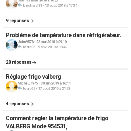
Nini
-
13 août 2018 à 16:27
b richard 31
-
13 août 2018 à 17:34
9 réponses
Problème de température dans réfrigérateur.
John9578
-
22 mai 2018 à 09:10
Icare95
-
9 nov. 2018 à 18:42
28 réponses
Réglage frigo valberg
Michel_1945
-
30 juin 2019 à 16:11
Icare95
-
17 août 2019 à 21:58
4 réponses
Comment regler la température de frigo
VALBERG Mode 954531,