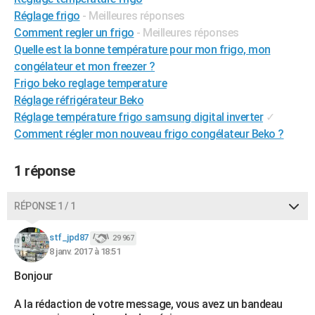
City break
Voyage de noces
Climat
Destinations
Voyage nature
Forum
+
Réglage frigo
- Meilleures réponses
PHOTO
Comment regler un frigo
- Meilleures réponses
GUIDES D'ACHAT
Quelle est la bonne température pour mon frigo, mon
congélateur et mon freezer ?
BONS PLANS
Frigo beko reglage temperature
Réglage réfrigérateur Beko
CARTE DE VOEUX
Réglage température frigo samsung digital inverter
✓
Carte Bonne année
Carte Pâques
Carte de Noël
Carte Saint-Valentin
Carte d'anniversaire
DICTIONNAIRE
Comment régler mon nouveau frigo congélateur Beko ?
Biographies
Expressions
Dictionnaire
Citations
Proverbes
PROGRAMME TV
1 réponse
COPAINS D'AVANT
RÉPONSE 1 / 1
Se connecter
Collèges
Universités
Service militaire
S'inscrire
Lycées
Primaires
Entreprises
Avis de recherche
AVIS DE DÉCÈS
stf_jpd87
29 967
FORUM
8 janv. 2017 à 18:51
Lifestyle
Sport
Television
Cinema
Bricolage
Culture
Auto
Voyage
Bonjour
A la rédaction de votre message, vous avez un bandeau