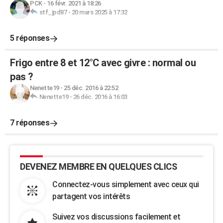
PCK
-
16 févr. 2021 à 18:26
stf_jpd87
-
20 mars 2025 à 17:32
5 réponses
Frigo entre 8 et 12°C avec givre : normal ou
pas ?
Nenette19
-
25 déc. 2016 à 22:52
Nenette19
-
26 déc. 2016 à 16:03
7 réponses
DEVENEZ MEMBRE EN QUELQUES CLICS
Connectez-vous simplement avec ceux qui
partagent vos intérêts
Suivez vos discussions facilement et