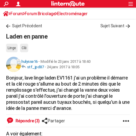
ACTUALITÉS
Forum
Forum Bricolage
Connexion
Electroménager
S'inscrire
Rechercher
Société
Education
Villes
Politique
Faits Divers
Monde
+
SPORT
Sujet Précédent
Sujet Suivant
Football
Cyclisme
Forum
Coupe du monde 2026
Tennis
Rugby
CULTURE
Laden en panne
TNT
Cinéma
Musique
Programme TV
Streaming
Sorties cinéma
+
FINANCE
Linge
Clé
Impôts
Immobilier
Banque
Crédit
Retraite
Epargne
Risques naturels par ville
Assurance
AUTO
hulysse16
-
Modifié le 23 janv. 2017 à 18:40
stf_jpd87
-
24 janv. 2017 à 18:05
Réserver un essai
Berlines
Forum auto
Essais
Citadines
SUV
+
HIGH-TECH
Bonjour, lave linge laden EV1161 j'ai un problème il démarre
Meilleur smartphone
Ordinateurs
Guide high-tech
Mobiles
Internet
Jeux vidéo
+
BRICOLAGE
et la clé rouge s'allume au bout de 2 minutes dès que le
remplissage s'effectue, j'ai changé la vanne deux voies
Aménagement intérieur
Cuisine
Jardinage
+
Forum
Extérieur
Salle de bains
Rangement
WEEK-END
pareil j'ai contrôlé l'ouverture de porte j'ai changé le
pressostat pareil aucun tuyaux bouchés, si quelqu'un à une
Escapades
Expositions
Week-end nature
Guides de France
Patrimoine
Musées
+
LIFESTYLE
idée de la panne merci d'avance.
Bien-être
Mode
+
Art de vivre
Loisirs
Modes de vie
SANTE
Répondre (3)
Partager
Guide de la santé
Médicaments
+
Alimentation
Maladies
Sommeil
VOYAGE
A voir également: