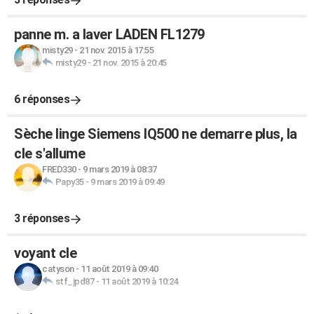
panne m. a laver LADEN FL1279
misty29
-
21 nov. 2015 à 17:55
misty29
-
21 nov. 2015 à 20:45
6 réponses
Sèche linge Siemens IQ500 ne demarre plus, la
cle s'allume
FRED330
-
9 mars 2019 à 08:37
Papy35
-
9 mars 2019 à 09:49
3 réponses
voyant cle
catyson
-
11 août 2019 à 09:40
stf_jpd87
-
11 août 2019 à 10:24