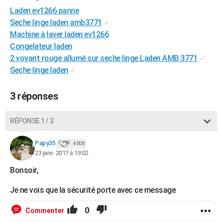
City break
Voyage de noces
Climat
Destinations
Voyage nature
Forum
+
Laden ev1266 panne
PHOTO
Seche linge laden amb3771
✓
GUIDES D'ACHAT
Machine à laver laden ev1266
Congelateur laden
BONS PLANS
2 voyant rouge allumé sur seche linge Laden AMB 3771
✓
Seche linge laden
✓
CARTE DE VOEUX
Carte Bonne année
Carte Pâques
Carte de Noël
Carte Saint-Valentin
Carte d'anniversaire
DICTIONNAIRE
3 réponses
Biographies
Expressions
Dictionnaire
Citations
Proverbes
PROGRAMME TV
RÉPONSE 1 / 3
COPAINS D'AVANT
Papy35
4 808
Se connecter
Collèges
Universités
Service militaire
S'inscrire
Lycées
Primaires
Entreprises
Avis de recherche
AVIS DE DÉCÈS
23 janv. 2017 à 19:02
Bonsoir,
FORUM
Je ne vois que la sécurité porte avec ce message
Lifestyle
Sport
Television
Cinema
Bricolage
Culture
Auto
Voyage
0
Commenter