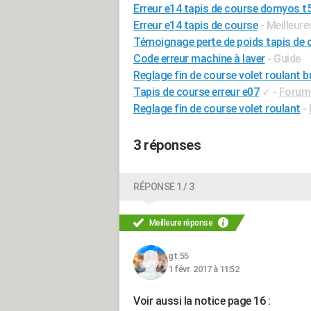
Erreur e14 tapis de course domyos t
Erreur e14 tapis de course
- Meilleur
Témoignage perte de poids tapis de 
Code erreur machine à laver
- Guide
Reglage fin de course volet roulant 
Tapis de course erreur e07
✓
-
Forum 
Reglage fin de course volet roulant
-
3 réponses
RÉPONSE 1 / 3
Meilleure réponse
gt.55
1 févr. 2017 à 11:52
Voir aussi la notice page 16 :