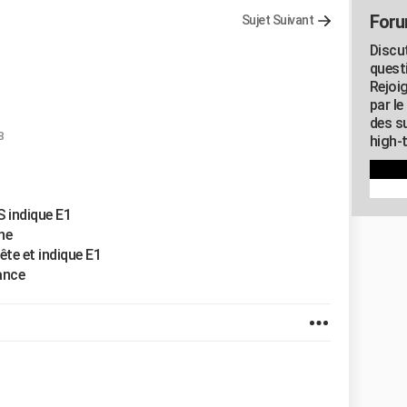
Foru
Sujet Suivant
Discu
quest
Rejoi
par l
des su
8
high-
 indique E1
ne
ête et indique E1
ance