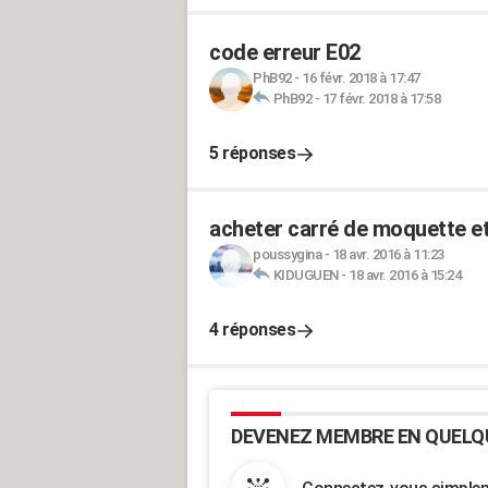
code erreur E02
PhB92
-
16 févr. 2018 à 17:47
PhB92
-
17 févr. 2018 à 17:58
5 réponses
acheter carré de moquette et 
poussygina
-
18 avr. 2016 à 11:23
KIDUGUEN
-
18 avr. 2016 à 15:24
4 réponses
DEVENEZ MEMBRE EN QUELQ