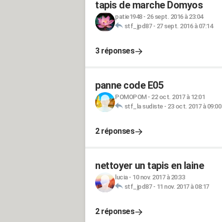
tapis de marche Domyos
patie1948
-
26 sept. 2016 à 23:04
stf_jpd87
-
27 sept. 2016 à 07:14
3 réponses
panne code E05
POMOPOM
-
22 oct. 2017 à 12:01
stf_la sudiste
-
23 oct. 2017 à 09:00
2 réponses
nettoyer un tapis en laine
lucia
-
10 nov. 2017 à 20:33
stf_jpd87
-
11 nov. 2017 à 08:17
2 réponses