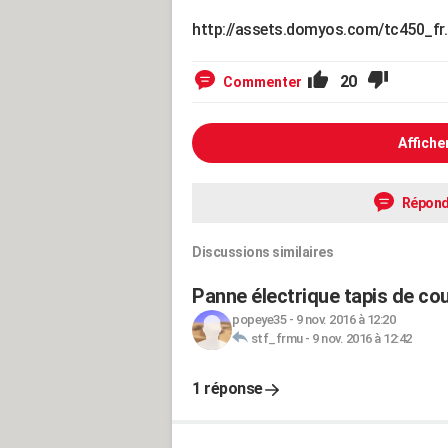
http://assets.domyos.com/tc450_fr.
20
Commenter
Affiche
Répond
Discussions similaires
Panne électrique tapis de co
popeye35
-
9 nov. 2016 à 12:20
stf_frmu
-
9 nov. 2016 à 12:42
1 réponse