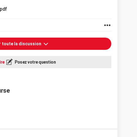
pdf
r toute la discussion
re
Posez votre question
urse