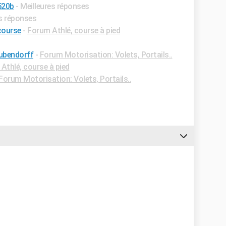
520b
- Meilleures réponses
es réponses
course
-
Forum Athlé, course à pied
bubendorff
-
Forum Motorisation: Volets, Portails..
Athlé, course à pied
Forum Motorisation: Volets, Portails..