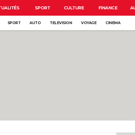
TUALITÉS
SPORT
CULTURE
FINANCE
A
SPORT
AUTO
TELEVISION
VOYAGE
CINEMA