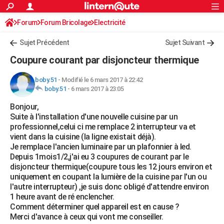
ACTUALITÉS
Forum
Forum Bricolage
Connexion
Electricité
S'inscrire
Rechercher
Société
Education
Villes
Politique
Faits Divers
Monde
+
SPORT
Sujet Précédent
Sujet Suivant
Football
Cyclisme
Forum
Coupe du monde 2026
Tennis
Rugby
CULTURE
Coupure courant par disjoncteur thermique
TNT
Cinéma
Musique
Programme TV
Streaming
Sorties cinéma
+
FINANCE
boby.51
-
Modifié le 6 mars 2017 à 22:42
boby.51
-
6 mars 2017 à 23:05
Impôts
Immobilier
Banque
Crédit
Retraite
Epargne
Risques naturels par ville
Assurance
AUTO
Bonjour,
Réserver un essai
Berlines
Forum auto
Essais
Citadines
SUV
+
HIGH-TECH
Suite à l'installation d'une nouvelle cuisine par un
professionnel,celui ci me remplace 2 interrupteur va et
Meilleur smartphone
Ordinateurs
Guide high-tech
Mobiles
Internet
Jeux vidéo
+
BRICOLAGE
vient dans la cuisine (la ligne existait déjà).
Je remplace l'ancien luminaire par un plafonnier à led.
Aménagement intérieur
Cuisine
Jardinage
+
Forum
Extérieur
Salle de bains
Rangement
WEEK-END
Depuis 1mois1/2,j'ai eu 3 coupures de courant par le
disjoncteur thermique(coupure tous les 12 jours environ et
Escapades
Expositions
Week-end nature
Guides de France
Patrimoine
Musées
+
LIFESTYLE
uniquement en coupant la lumière de la cuisine par l'un ou
l'autre interrupteur) ,je suis donc obligé d'attendre environ
Bien-être
Mode
+
Art de vivre
Loisirs
Modes de vie
SANTE
1 heure avant de ré enclencher.
Comment déterminer quel appareil est en cause ?
Guide de la santé
Médicaments
+
Alimentation
Maladies
Sommeil
VOYAGE
Merci d'avance à ceux qui vont me conseiller.