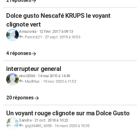
2 réponses
Dolce gusto Nescafé KRUPS le voyant
clignote vert
Amazonia
-
12 févr. 2017 à 09:13
Patrick21
-
27 sept. 2019 à 10:53
4 réponses
interrupteur general
vinci2004
-
14 mai 2015 à 14:49
MadMac
-
19 nov. 2023 à 11:52
20 réponses
Un voyant rouge clignote sur ma Dolce Gusto
Sandra
-
21 oct. 2018 à 10:22
gigi24490_6358
-
16 mars 2020 à 10:35