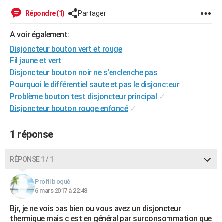
City break
Voyage de noces
Climat
Destinations
Voyage nature
Forum
+
PHOTO
Répondre (1)
Partager
GUIDES D'ACHAT
A voir également:
Disjoncteur bouton vert et rouge
BONS PLANS
Fil jaune et vert
CARTE DE VOEUX
Disjoncteur bouton noir ne s'enclenche pas
Pourquoi le différentiel saute et pas le disjoncteur
Carte Bonne année
Carte Pâques
Carte de Noël
Carte Saint-Valentin
Carte d'anniversaire
DICTIONNAIRE
Problème bouton test disjoncteur principal
✓
Disjoncteur bouton rouge enfoncé
✓
Biographies
Expressions
Dictionnaire
Citations
Proverbes
PROGRAMME TV
COPAINS D'AVANT
1 réponse
Se connecter
Collèges
Universités
Service militaire
S'inscrire
Lycées
Primaires
Entreprises
Avis de recherche
AVIS DE DÉCÈS
RÉPONSE 1 / 1
FORUM
Profil bloqué
Lifestyle
Sport
Television
Cinema
Bricolage
Culture
Auto
Voyage
6 mars 2017 à 22:48
Bjr, je ne vois pas bien ou vous avez un disjoncteur
thermique mais c est en général par surconsommation que