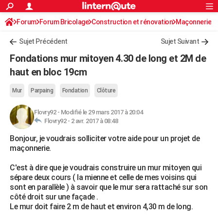
ACTUALITÉS
Forum
Forum Bricolage
Connexion
Construction et rénovation
S'inscrire
Maçonnerie
Rechercher
Société
Education
Villes
Politique
Faits Divers
Monde
+
SPORT
Sujet Précédent
Sujet Suivant
Football
Cyclisme
Forum
Coupe du monde 2026
Tennis
Rugby
CULTURE
Fondations mur mitoyen 4.30 de long et 2M de
TNT
Cinéma
Musique
Programme TV
Streaming
Sorties cinéma
+
haut en bloc 19cm
FINANCE
Impôts
Immobilier
Banque
Crédit
Retraite
Epargne
Risques naturels par ville
Assurance
AUTO
Mur
Parpaing
Fondation
Clôture
Réserver un essai
Berlines
Forum auto
Essais
Citadines
SUV
+
HIGH-TECH
Flovry92
-
Modifié le 29 mars 2017 à 20:04
Flovry92 -
2 avr. 2017 à 08:48
Meilleur smartphone
Ordinateurs
Guide high-tech
Mobiles
Internet
Jeux vidéo
+
BRICOLAGE
Bonjour, je voudrais solliciter votre aide pour un projet de
maçonnerie.
Aménagement intérieur
Cuisine
Jardinage
+
Forum
Extérieur
Salle de bains
Rangement
WEEK-END
C'est à dire que je voudrais construire un mur mitoyen qui
Escapades
Expositions
Week-end nature
Guides de France
Patrimoine
Musées
+
LIFESTYLE
sépare deux cours ( la mienne et celle de mes voisins qui
sont en parallèle ) à savoir que le mur sera rattaché sur son
Bien-être
Mode
+
Art de vivre
Loisirs
Modes de vie
SANTE
côté droit sur une façade .
Le mur doit faire 2 m de haut et environ 4,30 m de long.
Guide de la santé
Médicaments
+
Alimentation
Maladies
Sommeil
VOYAGE