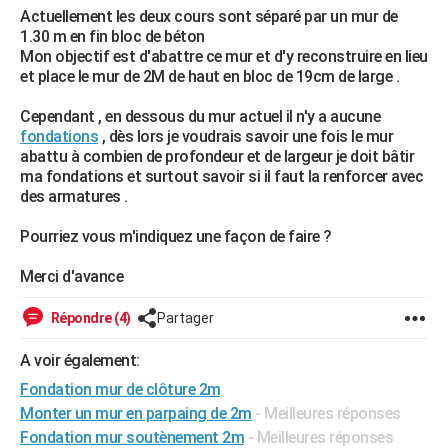
Actuellement les deux cours sont séparé par un mur de
City break
Voyage de noces
Climat
Destinations
Voyage nature
Forum
+
PHOTO
1.30 m en fin bloc de béton
Mon objectif est d'abattre ce mur et d'y reconstruire en lieu
GUIDES D'ACHAT
et place le mur de 2M de haut en bloc de 19cm de large .
BONS PLANS
Cependant , en dessous du mur actuel il n'y a aucune
fondations
, dès lors je voudrais savoir une fois le mur
CARTE DE VOEUX
abattu à combien de profondeur et de largeur je doit bâtir
ma fondations et surtout savoir si il faut la renforcer avec
Carte Bonne année
Carte Pâques
Carte de Noël
Carte Saint-Valentin
Carte d'anniversaire
DICTIONNAIRE
des armatures .
Biographies
Expressions
Dictionnaire
Citations
Proverbes
PROGRAMME TV
Pourriez vous m'indiquez une façon de faire ?
COPAINS D'AVANT
Merci d'avance
Se connecter
Collèges
Universités
Service militaire
S'inscrire
Lycées
Primaires
Entreprises
Avis de recherche
AVIS DE DÉCÈS
Répondre (4)
Partager
FORUM
A voir également:
Lifestyle
Sport
Television
Cinema
Bricolage
Culture
Auto
Voyage
Fondation mur de clôture 2m
Monter un mur en parpaing de 2m
- Meilleures réponses
Fondation mur soutènement 2m
- Meilleures réponses