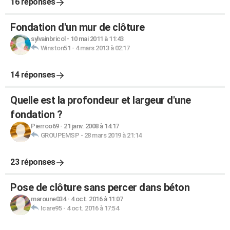
16 réponses
Fondation d'un mur de clôture
sylvainbricol
-
10 mai 2011 à 11:43
Winston51
-
4 mars 2013 à 02:17
14 réponses
Quelle est la profondeur et largeur d'une
fondation ?
Pierroo69
-
21 janv. 2008 à 14:17
GROUPEMSP
-
28 mars 2019 à 21:14
23 réponses
Pose de clôture sans percer dans béton
maroune034
-
4 oct. 2016 à 11:07
Icare95
-
4 oct. 2016 à 17:54