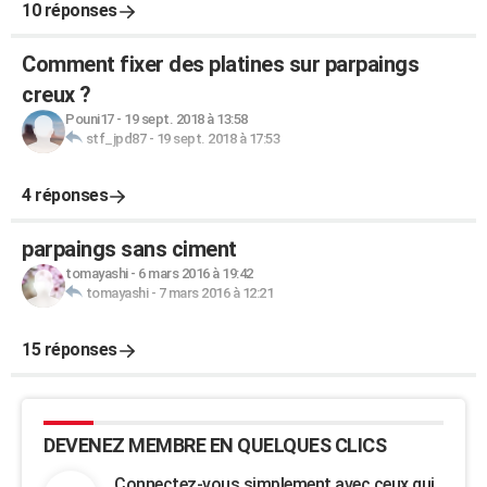
10 réponses
Comment fixer des platines sur parpaings
creux ?
Pouni17
-
19 sept. 2018 à 13:58
stf_jpd87
-
19 sept. 2018 à 17:53
4 réponses
parpaings sans ciment
tomayashi
-
6 mars 2016 à 19:42
tomayashi
-
7 mars 2016 à 12:21
15 réponses
DEVENEZ MEMBRE EN QUELQUES CLICS
Connectez-vous simplement avec ceux qui