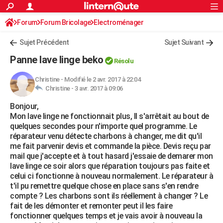
ACTUALITÉS
Forum
Forum Bricolage
Connexion
Electroménager
S'inscrire
Rechercher
Société
Education
Villes
Politique
Faits Divers
Monde
+
SPORT
Sujet Précédent
Sujet Suivant
Football
Cyclisme
Forum
Coupe du monde 2026
Tennis
Rugby
CULTURE
Panne lave linge beko
Résolu
TNT
Cinéma
Musique
Programme TV
Streaming
Sorties cinéma
+
FINANCE
Christine
-
Modifié le 2 avr. 2017 à 22:04
Christine -
3 avr. 2017 à 09:06
Impôts
Immobilier
Banque
Crédit
Retraite
Epargne
Risques naturels par ville
Assurance
AUTO
Bonjour,
Réserver un essai
Berlines
Forum auto
Essais
Citadines
SUV
+
HIGH-TECH
Mon lave linge ne fonctionnait plus, Il s'arrêtait au bout de
quelques secondes pour n'importe quel programme. Le
Meilleur smartphone
Ordinateurs
Guide high-tech
Mobiles
Internet
Jeux vidéo
+
BRICOLAGE
réparateur venu détecte charbons à changer, me dit qu'il
me fait parvenir devis et commande la pièce. Devis reçu par
Aménagement intérieur
Cuisine
Jardinage
+
Forum
Extérieur
Salle de bains
Rangement
WEEK-END
mail que j'accepte et à tout hasard j'essaie de demarer mon
lave linge ce soir alors que réparation toujours pas faite et
Escapades
Expositions
Week-end nature
Guides de France
Patrimoine
Musées
+
LIFESTYLE
celui ci fonctionne à nouveau normalement. Le réparateur à
t'il pu remettre quelque chose en place sans s'en rendre
Bien-être
Mode
+
Art de vivre
Loisirs
Modes de vie
SANTE
compte ? Les charbons sont ils réellement à changer ? Le
fait de les démonter et remonter peut il les faire
Guide de la santé
Médicaments
+
Alimentation
Maladies
Sommeil
VOYAGE
fonctionner quelques temps et je vais avoir à nouveau la