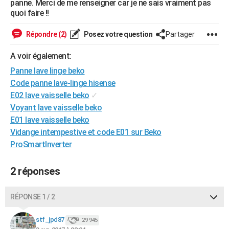
panne. Merci de me renseigner car je ne sais vraiment pas
City break
Voyage de noces
Climat
Destinations
Voyage nature
Forum
+
quoi faire !!
PHOTO
GUIDES D'ACHAT
Répondre (2)
Posez votre question
Partager
BONS PLANS
A voir également:
Panne lave linge beko
CARTE DE VOEUX
Code panne lave-linge hisense
Carte Bonne année
Carte Pâques
Carte de Noël
Carte Saint-Valentin
Carte d'anniversaire
E02 lave vaisselle beko
✓
DICTIONNAIRE
Voyant lave vaisselle beko
Biographies
Expressions
Dictionnaire
Citations
Proverbes
PROGRAMME TV
E01 lave vaisselle beko
Vidange intempestive et code E01 sur Beko
COPAINS D'AVANT
ProSmartInverter
Se connecter
Collèges
Universités
Service militaire
S'inscrire
Lycées
Primaires
Entreprises
Avis de recherche
AVIS DE DÉCÈS
2 réponses
FORUM
Lifestyle
Sport
Television
Cinema
Bricolage
Culture
Auto
Voyage
RÉPONSE 1 / 2
stf_jpd87
29 945