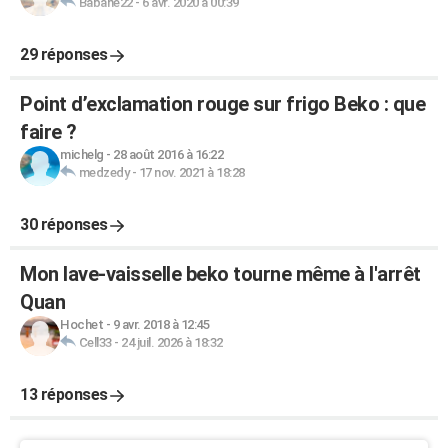
Babane22
-
6 avr. 2020 à 00:39
29 réponses
Point d’exclamation rouge sur frigo Beko : que
faire ?
michelg
-
28 août 2016 à 16:22
medzedy
-
17 nov. 2021 à 18:28
30 réponses
Mon lave-vaisselle beko tourne même à l'arrêt
Quan
Hochet
-
9 avr. 2018 à 12:45
Cell33
-
24 juil. 2026 à 18:32
13 réponses