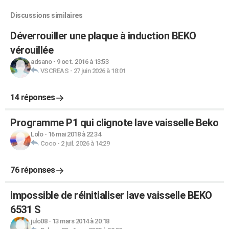
Discussions similaires
Déverrouiller une plaque à induction BEKO
vérouillée
adsano
-
9 oct. 2016 à 13:53
VSCREAS
-
27 juin 2026 à 18:01
14 réponses
Programme P1 qui clignote lave vaisselle Beko
Lolo
-
16 mai 2018 à 22:34
Coco
-
2 juil. 2026 à 14:29
76 réponses
impossible de réinitialiser lave vaisselle BEKO
6531 S
julo08
-
13 mars 2014 à 20:18