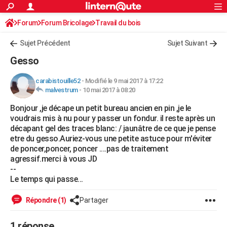
ACTUALITÉS
Forum
Forum Bricolage
Connexion
Travail du bois
S'inscrire
Rechercher
Société
Education
Villes
Politique
Faits Divers
Monde
+
SPORT
Sujet Précédent
Sujet Suivant
Football
Cyclisme
Forum
Coupe du monde 2026
Tennis
Rugby
CULTURE
Gesso
TNT
Cinéma
Musique
Programme TV
Streaming
Sorties cinéma
+
FINANCE
carabistouille52
-
Modifié le 9 mai 2017 à 17:22
malvestrum
-
10 mai 2017 à 08:20
Impôts
Immobilier
Banque
Crédit
Retraite
Epargne
Risques naturels par ville
Assurance
AUTO
Bonjour ,je décape un petit bureau ancien en pin ,je le
Réserver un essai
Berlines
Forum auto
Essais
Citadines
SUV
+
HIGH-TECH
voudrais mis à nu pour y passer un fondur. il reste après un
décapant gel des traces blanc: / jaunâtre de ce que je pense
Meilleur smartphone
Ordinateurs
Guide high-tech
Mobiles
Internet
Jeux vidéo
+
BRICOLAGE
etre du gesso.Auriez-vous une petite astuce pour m'éviter
de poncer,poncer, poncer ....pas de traitement
Aménagement intérieur
Cuisine
Jardinage
+
Forum
Extérieur
Salle de bains
Rangement
WEEK-END
agressif.merci à vous JD
--
Escapades
Expositions
Week-end nature
Guides de France
Patrimoine
Musées
+
LIFESTYLE
Le temps qui passe...
Bien-être
Mode
+
Art de vivre
Loisirs
Modes de vie
SANTE
Répondre (1)
Partager
Guide de la santé
Médicaments
+
Alimentation
Maladies
Sommeil
VOYAGE
1 réponse