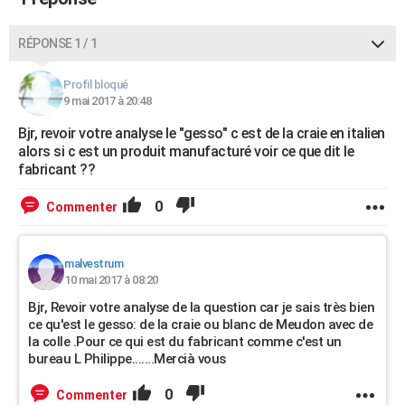
City break
Voyage de noces
Climat
Destinations
Voyage nature
Forum
+
PHOTO
RÉPONSE 1 / 1
GUIDES D'ACHAT
Profil bloqué
BONS PLANS
9 mai 2017 à 20:48
CARTE DE VOEUX
Bjr, revoir votre analyse le "gesso" c est de la craie en italien
alors si c est un produit manufacturé voir ce que dit le
Carte Bonne année
Carte Pâques
Carte de Noël
Carte Saint-Valentin
Carte d'anniversaire
DICTIONNAIRE
fabricant ??
Biographies
Expressions
Dictionnaire
Citations
Proverbes
PROGRAMME TV
0
Commenter
COPAINS D'AVANT
malvestrum
Se connecter
Collèges
Universités
Service militaire
S'inscrire
Lycées
Primaires
Entreprises
Avis de recherche
AVIS DE DÉCÈS
10 mai 2017 à 08:20
Bjr, Revoir votre analyse de la question car je sais très bien
FORUM
ce qu'est le gesso: de la craie ou blanc de Meudon avec de
la colle .Pour ce qui est du fabricant comme c'est un
Lifestyle
Sport
Television
Cinema
Bricolage
Culture
Auto
Voyage
bureau L Philippe.......Mercià vous
0
Commenter