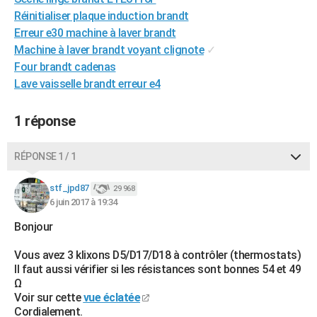
City break
Voyage de noces
Climat
Destinations
Voyage nature
Forum
+
Réinitialiser plaque induction brandt
PHOTO
Erreur e30 machine à laver brandt
GUIDES D'ACHAT
Machine à laver brandt voyant clignote
✓
Four brandt cadenas
BONS PLANS
Lave vaisselle brandt erreur e4
CARTE DE VOEUX
1 réponse
Carte Bonne année
Carte Pâques
Carte de Noël
Carte Saint-Valentin
Carte d'anniversaire
DICTIONNAIRE
RÉPONSE 1 / 1
Biographies
Expressions
Dictionnaire
Citations
Proverbes
PROGRAMME TV
stf_jpd87
COPAINS D'AVANT
29 968
6 juin 2017 à 19:34
Se connecter
Collèges
Universités
Service militaire
S'inscrire
Lycées
Primaires
Entreprises
Avis de recherche
AVIS DE DÉCÈS
Bonjour
FORUM
Vous avez 3 klixons D5/D17/D18 à contrôler (thermostats)
Il faut aussi vérifier si les résistances sont bonnes 54 et 49
Lifestyle
Sport
Television
Cinema
Bricolage
Culture
Auto
Voyage
Ω
Voir sur cette
vue éclatée
Cordialement.