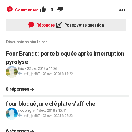
0
Commenter
Répondre
Posez votre question
Discussions similaires
Four Brandt : porte bloquée après interruption
pyrolyse
Eric
-
22 avr. 2012 à 11:36
stf_jpd87
-
28 avr. 2026 à 17:22
8 réponses
four bloqué ,une clé plate s'affiche
cocolagh
-
4 déc. 2018 à 15:41
stf_jpd87
-
23 avr. 2024 à 07:23
6 réponses