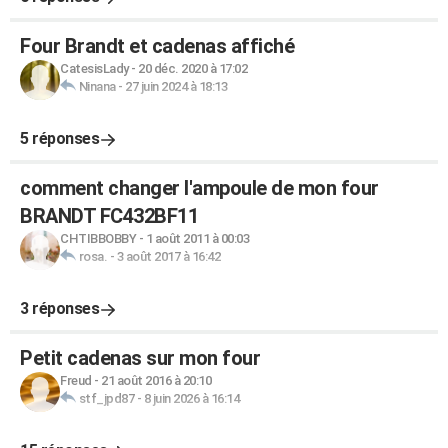
Four Brandt et cadenas affiché
CatesisLady
-
20 déc. 2020 à 17:02
Ninana
-
27 juin 2024 à 18:13
5 réponses
comment changer l'ampoule de mon four
BRANDT FC432BF11
CHTIBBOBBY
-
1 août 2011 à 00:03
rosa.
-
3 août 2017 à 16:42
3 réponses
Petit cadenas sur mon four
Freud
-
21 août 2016 à 20:10
stf_jpd87
-
8 juin 2026 à 16:14