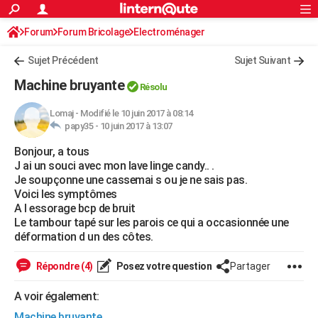
ACTUALITÉS
Forum
Forum Bricolage
Connexion
Electroménager
S'inscrire
Rechercher
Société
Education
Villes
Politique
Faits Divers
Monde
+
SPORT
Sujet Précédent
Sujet Suivant
Football
Cyclisme
Forum
Coupe du monde 2026
Tennis
Rugby
CULTURE
Machine bruyante
Résolu
TNT
Cinéma
Musique
Programme TV
Streaming
Sorties cinéma
+
FINANCE
Lomaj
-
Modifié le 10 juin 2017 à 08:14
papy35 -
10 juin 2017 à 13:07
Impôts
Immobilier
Banque
Crédit
Retraite
Epargne
Risques naturels par ville
Assurance
AUTO
Bonjour, a tous
Réserver un essai
Berlines
Forum auto
Essais
Citadines
SUV
+
HIGH-TECH
J ai un souci avec mon lave linge candy.. .
Je soupçonne une cassemai s ou je ne sais pas.
Meilleur smartphone
Ordinateurs
Guide high-tech
Mobiles
Internet
Jeux vidéo
+
BRICOLAGE
Voici les symptômes
A l essorage bcp de bruit
Aménagement intérieur
Cuisine
Jardinage
+
Forum
Extérieur
Salle de bains
Rangement
WEEK-END
Le tambour tapé sur les parois ce qui a occasionnée une
déformation d un des côtes.
Escapades
Expositions
Week-end nature
Guides de France
Patrimoine
Musées
+
LIFESTYLE
Répondre (4)
Posez votre question
Partager
Bien-être
Mode
+
Art de vivre
Loisirs
Modes de vie
SANTE
A voir également:
Guide de la santé
Médicaments
+
Alimentation
Maladies
Sommeil
VOYAGE
Machine bruyante