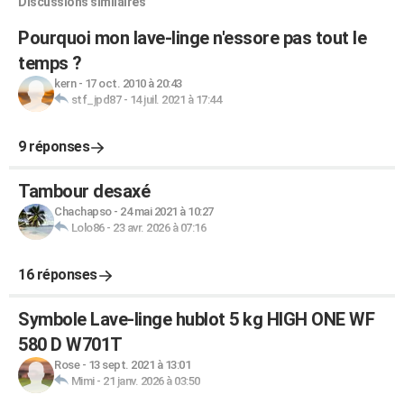
Discussions similaires
Pourquoi mon lave-linge n'essore pas tout le
temps ?
kern
-
17 oct. 2010 à 20:43
stf_jpd87
-
14 juil. 2021 à 17:44
9 réponses
Tambour desaxé
Chachapso
-
24 mai 2021 à 10:27
Lolo86
-
23 avr. 2026 à 07:16
16 réponses
Symbole Lave-linge hublot 5 kg HIGH ONE WF
580 D W701T
Rose
-
13 sept. 2021 à 13:01
Mimi
-
21 janv. 2026 à 03:50