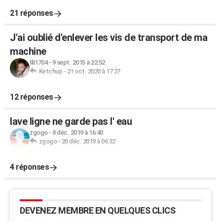
21 réponses
J'ai oublié d'enlever les vis de transport de ma
machine
lili1704
-
9 sept. 2015 à 22:52
Ketchup
-
21 oct. 2020 à 17:27
12 réponses
lave ligne ne garde pas l' eau
zgogo
-
8 déc. 2019 à 16:40
zgogo
-
20 déc. 2019 à 06:32
4 réponses
DEVENEZ MEMBRE EN QUELQUES CLICS