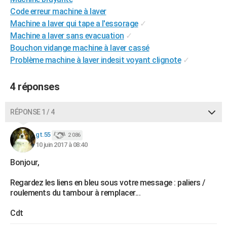
City break
Voyage de noces
Climat
Destinations
Voyage nature
Forum
+
Code erreur machine à laver
PHOTO
Machine a laver qui tape a l'essorage
✓
GUIDES D'ACHAT
Machine a laver sans evacuation
✓
Bouchon vidange machine à laver cassé
BONS PLANS
Problème machine à laver indesit voyant clignote
✓
CARTE DE VOEUX
4 réponses
Carte Bonne année
Carte Pâques
Carte de Noël
Carte Saint-Valentin
Carte d'anniversaire
DICTIONNAIRE
RÉPONSE 1 / 4
Biographies
Expressions
Dictionnaire
Citations
Proverbes
PROGRAMME TV
gt.55
COPAINS D'AVANT
2 086
10 juin 2017 à 08:40
Se connecter
Collèges
Universités
Service militaire
S'inscrire
Lycées
Primaires
Entreprises
Avis de recherche
AVIS DE DÉCÈS
Bonjour,
FORUM
Regardez les liens en bleu sous votre message : paliers /
roulements du tambour à remplacer...
Lifestyle
Sport
Television
Cinema
Bricolage
Culture
Auto
Voyage
Cdt