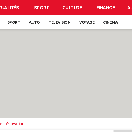
TUALITÉS
SPORT
CULTURE
FINANCE
A
SPORT
AUTO
TELEVISION
VOYAGE
CINEMA
et rénovation