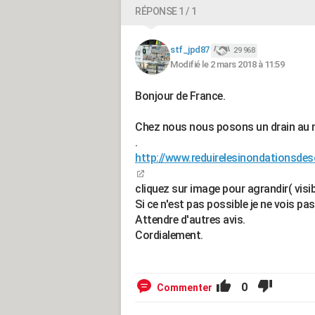
RÉPONSE 1 / 1
stf_jpd87
29 968
Modifié le 2 mars 2018 à 11:59
Bonjour de France.
Chez nous nous posons un drain au ni
.
http://www.reduirelesinondationsd
cliquez sur image pour agrandir( visib
Si ce n'est pas possible je ne vois p
Attendre d'autres avis.
Cordialement.
0
Commenter