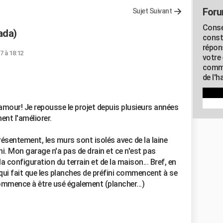
Foru
Sujet Suivant
Conse
ada)
const
répon
17 à 18:12
votre 
commu
de l'h
mour! Je repousse le projet depuis plusieurs années
ent l'améliorer.
ésentement, les murs sont isolés avec de la laine
ni. Mon garage n'a pas de drain et ce n'est pas
a configuration du terrain et de la maison... Bref, en
 qui fait que les planches de préfini commencent à se
commence à être usé également (plancher...)