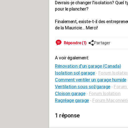
Devrais-je changer l'isolation? Quel t
pour le plancher?
Finalement, existe-t-il des entreprene
de la Mauricie... Merci!
Répondre (1)
Partager
A voir également:
Rénovation d'un garage (Canada)
Isolation sol garage
-
Forum Isolatio
Comment ventiler un garage humide
Ventilation sous sol/garage
-
Forum 
Cloison garage
-
Forum Isolation
Ragréage garage
-
Forum Maçonneri
1 réponse