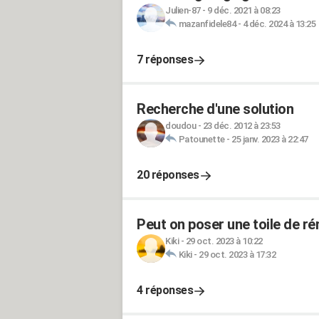
Julien-87
-
9 déc. 2021 à 08:23
mazanfidele84
-
4 déc. 2024 à 13:25
7 réponses
Recherche d'une solution
doudou
-
23 déc. 2012 à 23:53
Patounette
-
25 janv. 2023 à 22:47
20 réponses
Peut on poser une toile de ré
Kiki
-
29 oct. 2023 à 10:22
Kiki
-
29 oct. 2023 à 17:32
4 réponses