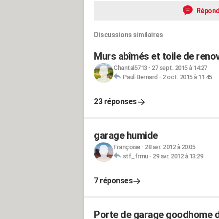
Répond
Discussions similaires
Murs abîmés et toile de reno
Chantal5713
-
27 sept. 2015 à 14:27
Paul-Bernard
-
2 oct. 2015 à 11:45
23 réponses
garage humide
Françoise
-
28 avr. 2012 à 20:05
stf_frmu
-
29 avr. 2012 à 13:29
7 réponses
Porte de garage goodhome d