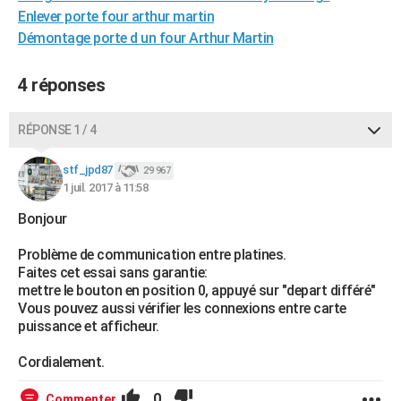
Enlever porte four arthur martin
City break
Voyage de noces
Climat
Destinations
Voyage nature
Forum
+
PHOTO
Démontage porte d un four Arthur Martin
GUIDES D'ACHAT
4 réponses
BONS PLANS
CARTE DE VOEUX
RÉPONSE 1 / 4
Carte Bonne année
Carte Pâques
Carte de Noël
Carte Saint-Valentin
Carte d'anniversaire
DICTIONNAIRE
stf_jpd87
29 967
1 juil. 2017 à 11:58
Biographies
Expressions
Dictionnaire
Citations
Proverbes
PROGRAMME TV
Bonjour
COPAINS D'AVANT
Problème de communication entre platines.
Se connecter
Collèges
Universités
Service militaire
S'inscrire
Lycées
Primaires
Entreprises
Avis de recherche
Faites cet essai sans garantie:
AVIS DE DÉCÈS
mettre le bouton en position 0, appuyé sur "depart différé"
Vous pouvez aussi vérifier les connexions entre carte
FORUM
puissance et afficheur.
Lifestyle
Sport
Television
Cinema
Bricolage
Culture
Auto
Voyage
Cordialement.
0
Commenter