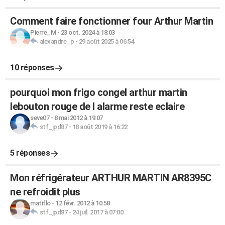
Comment faire fonctionner four Arthur Martin
Pierre_M
-
23 oct. 2024 à 18:03
alexandre_p
-
29 août 2025 à 06:54
10 réponses
pourquoi mon frigo congel arthur martin
lebouton rouge de l alarme reste eclaire
seve07
-
8 mai 2012 à 19:07
stf_jpd87
-
18 août 2019 à 16:22
5 réponses
Mon réfrigérateur ARTHUR MARTIN AR8395C
ne refroidit plus
matiflo
-
12 févr. 2012 à 10:58
stf_jpd87
-
24 juil. 2017 à 07:00