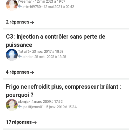
Yvesmar
-
12 mai 2021 à 19:07
mimi69780
-
12 mai 2021 à 20:42
2 réponses
C3 : injection a contrôler sans perte de
puissance
Tata76
-
23 nov. 2017 à 18:58
chris
-
28 oct. 2023 à 13:28
4 réponses
Frigo ne refroidit plus, compresseur brûlant :
pourquoi ?
clemjs
-
4 mars 2009 à 17:52
petitjesus01
-
5 janv. 2019 à 15:34
17 réponses