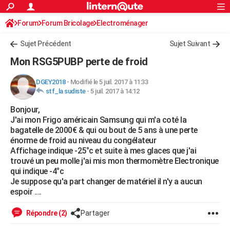
ACTUALITÉS
Forum
Forum Bricolage
Connexion
Electroménager
S'inscrire
Rechercher
Société
Education
Villes
Politique
Faits Divers
Monde
+
SPORT
Sujet Précédent
Sujet Suivant
Football
Cyclisme
Forum
Coupe du monde 2026
Tennis
Rugby
CULTURE
Mon RSG5PUBP perte de froid
TNT
Cinéma
Musique
Programme TV
Streaming
Sorties cinéma
+
FINANCE
DGEY2018
-
Modifié le 5 juil. 2017 à 11:33
stf_la sudiste
-
5 juil. 2017 à 14:12
Impôts
Immobilier
Banque
Crédit
Retraite
Epargne
Risques naturels par ville
Assurance
AUTO
Bonjour,
Réserver un essai
Berlines
Forum auto
Essais
Citadines
SUV
+
HIGH-TECH
J'ai mon Frigo américain Samsung qui m'a coté la
bagatelle de 2000€ & qui ou bout de 5 ans à une perte
Meilleur smartphone
Ordinateurs
Guide high-tech
Mobiles
Internet
Jeux vidéo
+
BRICOLAGE
énorme de froid au niveau du congélateur
Affichage indique -25°c et suite à mes glaces que j'ai
Aménagement intérieur
Cuisine
Jardinage
+
Forum
Extérieur
Salle de bains
Rangement
WEEK-END
trouvé un peu molle j'ai mis mon thermomètre Electronique
qui indique -4°c
Escapades
Expositions
Week-end nature
Guides de France
Patrimoine
Musées
+
LIFESTYLE
Je suppose qu'a part changer de matériel il n'y a aucun
espoir ....
Bien-être
Mode
+
Art de vivre
Loisirs
Modes de vie
SANTE
Répondre (2)
Partager
Guide de la santé
Médicaments
+
Alimentation
Maladies
Sommeil
VOYAGE