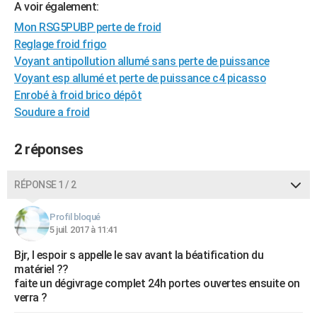
A voir également:
City break
Voyage de noces
Climat
Destinations
Voyage nature
Forum
+
PHOTO
Mon RSG5PUBP perte de froid
Reglage froid frigo
GUIDES D'ACHAT
Voyant antipollution allumé sans perte de puissance
BONS PLANS
Voyant esp allumé et perte de puissance c4 picasso
Enrobé à froid brico dépôt
CARTE DE VOEUX
Soudure a froid
Carte Bonne année
Carte Pâques
Carte de Noël
Carte Saint-Valentin
Carte d'anniversaire
DICTIONNAIRE
2 réponses
Biographies
Expressions
Dictionnaire
Citations
Proverbes
PROGRAMME TV
RÉPONSE 1 / 2
COPAINS D'AVANT
Se connecter
Collèges
Universités
Service militaire
S'inscrire
Lycées
Primaires
Entreprises
Avis de recherche
Profil bloqué
AVIS DE DÉCÈS
5 juil. 2017 à 11:41
FORUM
Bjr, l espoir s appelle le sav avant la béatification du
matériel ??
Lifestyle
Sport
Television
Cinema
Bricolage
Culture
Auto
Voyage
faite un dégivrage complet 24h portes ouvertes ensuite on
verra ?