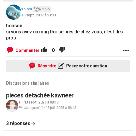
xplom
2 695
15 sept. 2017 à 21:13
bonsoir
si vous avez un mag Dorise prés de chez vous, c'est des
pros
0
Commenter
Répondre
Posez votre question
Discussions similaires
pieces detachée kawneer
al
-
13 sept. 2021 à 08:17
Jacques11
-
18 juil. 2025 à 06:45
3 réponses