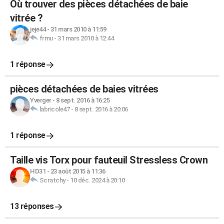
Où trouver des pièces détachées de baie
vitrée ?
jeje44
-
31 mars 2010 à 11:59
frmu
-
31 mars 2010 à 12:44
1 réponse
pièces détachées de baies vitrées
Yverger
-
8 sept. 2016 à 16:25
labricole47
-
8 sept. 2016 à 20:06
1 réponse
Taille vis Torx pour fauteuil Stressless Crown
HD31
-
23 août 2015 à 11:36
Scratchy
-
10 déc. 2024 à 20:10
13 réponses