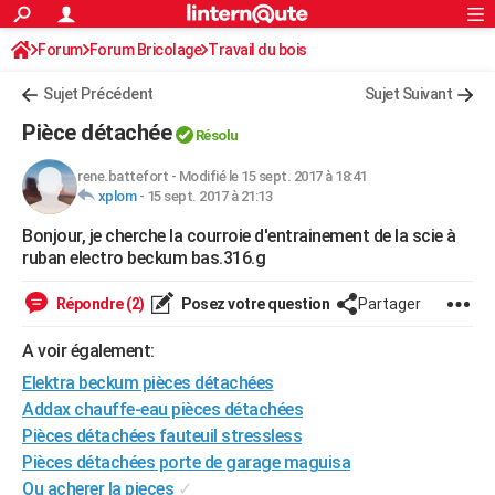
ACTUALITÉS
Forum
Forum Bricolage
Connexion
Travail du bois
S'inscrire
Rechercher
Société
Education
Villes
Politique
Faits Divers
Monde
+
SPORT
Sujet Précédent
Sujet Suivant
Football
Cyclisme
Forum
Coupe du monde 2026
Tennis
Rugby
CULTURE
Pièce détachée
Résolu
TNT
Cinéma
Musique
Programme TV
Streaming
Sorties cinéma
+
FINANCE
rene.battefort
-
Modifié le 15 sept. 2017 à 18:41
xplom
-
15 sept. 2017 à 21:13
Impôts
Immobilier
Banque
Crédit
Retraite
Epargne
Risques naturels par ville
Assurance
AUTO
Bonjour, je cherche la courroie d'entrainement de la scie à
Réserver un essai
Berlines
Forum auto
Essais
Citadines
SUV
+
HIGH-TECH
ruban electro beckum bas.316.g
Meilleur smartphone
Ordinateurs
Guide high-tech
Mobiles
Internet
Jeux vidéo
+
BRICOLAGE
Répondre (2)
Posez votre question
Partager
Aménagement intérieur
Cuisine
Jardinage
+
Forum
Extérieur
Salle de bains
Rangement
WEEK-END
A voir également:
Escapades
Expositions
Week-end nature
Guides de France
Patrimoine
Musées
+
Elektra beckum pièces détachées
LIFESTYLE
Addax chauffe-eau pièces détachées
Bien-être
Mode
+
Art de vivre
Loisirs
Modes de vie
SANTE
Pièces détachées fauteuil stressless
Pièces détachées porte de garage maguisa
Guide de la santé
Médicaments
+
Alimentation
Maladies
Sommeil
VOYAGE
Ou acherer la pieces
✓