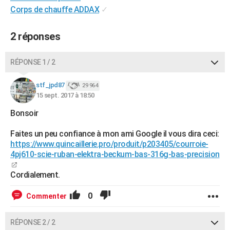
Corps de chauffe ADDAX
✓
City break
Voyage de noces
Climat
Destinations
Voyage nature
Forum
+
PHOTO
GUIDES D'ACHAT
2 réponses
BONS PLANS
RÉPONSE 1 / 2
CARTE DE VOEUX
stf_jpd87
29 964
Carte Bonne année
Carte Pâques
Carte de Noël
Carte Saint-Valentin
Carte d'anniversaire
DICTIONNAIRE
15 sept. 2017 à 18:50
Bonsoir
Biographies
Expressions
Dictionnaire
Citations
Proverbes
PROGRAMME TV
Faites un peu confiance à mon ami Google il vous dira ceci:
COPAINS D'AVANT
https://www.quincaillerie.pro/produit/p203405/courroie-
4pj610-scie-ruban-elektra-beckum-bas-316g-bas-precision
Se connecter
Collèges
Universités
Service militaire
S'inscrire
Lycées
Primaires
Entreprises
Avis de recherche
AVIS DE DÉCÈS
Cordialement.
FORUM
0
Commenter
Lifestyle
Sport
Television
Cinema
Bricolage
Culture
Auto
Voyage
RÉPONSE 2 / 2