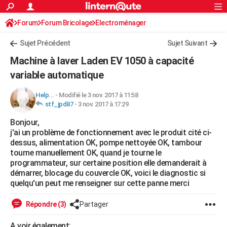
ACTUALITÉS
Forum
Forum Bricolage
Connexion
Electroménager
S'inscrire
Rechercher
Société
Education
Villes
Politique
Faits Divers
Monde
+
SPORT
Sujet Précédent
Sujet Suivant
Football
Cyclisme
Forum
Coupe du monde 2026
Tennis
Rugby
CULTURE
Machine à laver Laden EV 1050 à capacité
TNT
Cinéma
Musique
Programme TV
Streaming
Sorties cinéma
+
variable automatique
FINANCE
Impôts
Immobilier
Banque
Crédit
Retraite
Epargne
Risques naturels par ville
Assurance
AUTO
Help...
-
Modifié le 3 nov. 2017 à 11:58
stf_jpd87
-
3 nov. 2017 à 17:29
Réserver un essai
Berlines
Forum auto
Essais
Citadines
SUV
+
HIGH-TECH
Bonjour,
j'ai un problème de fonctionnement avec le produit cité ci-
Meilleur smartphone
Ordinateurs
Guide high-tech
Mobiles
Internet
Jeux vidéo
+
BRICOLAGE
dessus, alimentation OK, pompe nettoyée OK, tambour
tourne manuellement OK, quand je tourne le
Aménagement intérieur
Cuisine
Jardinage
+
Forum
Extérieur
Salle de bains
Rangement
WEEK-END
programmateur, sur certaine position elle demanderait à
démarrer, blocage du couvercle OK, voici le diagnostic si
Escapades
Expositions
Week-end nature
Guides de France
Patrimoine
Musées
+
LIFESTYLE
quelqu'un peut me renseigner sur cette panne merci
Bien-être
Mode
+
Art de vivre
Loisirs
Modes de vie
SANTE
Répondre (3)
Partager
Guide de la santé
Médicaments
+
Alimentation
Maladies
Sommeil
VOYAGE
A voir également: