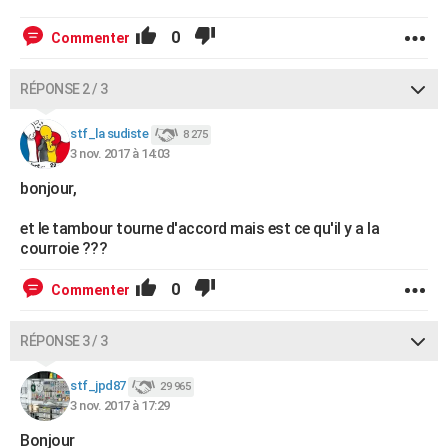
0
Commenter
RÉPONSE 2 / 3
stf_la sudiste
8 275
3 nov. 2017 à 14:03
bonjour,
et le tambour tourne d'accord mais est ce qu'il y a la
courroie ???
0
Commenter
RÉPONSE 3 / 3
stf_jpd87
29 965
3 nov. 2017 à 17:29
Bonjour