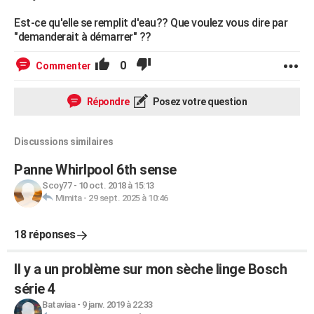
Est-ce qu'elle se remplit d'eau?? Que voulez vous dire par
"demanderait à démarrer" ??
0
Commenter
Répondre
Posez votre question
Discussions similaires
Panne Whirlpool 6th sense
Scoy77
-
10 oct. 2018 à 15:13
Mimita
-
29 sept. 2025 à 10:46
18 réponses
Il y a un problème sur mon sèche linge Bosch
série 4
Bataviaa
-
9 janv. 2019 à 22:33