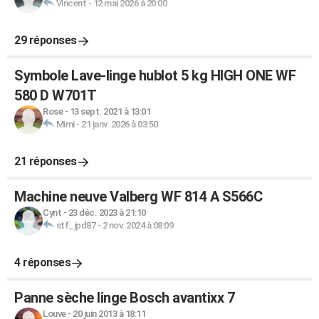
Vincent
-
12 mai 2026 à 20:00
29 réponses
Symbole Lave-linge hublot 5 kg HIGH ONE WF
580 D W701T
Rose
-
13 sept. 2021 à 13:01
Mimi
-
21 janv. 2026 à 03:50
21 réponses
Machine neuve Valberg WF 814 A S566C
Cynt
-
23 déc. 2023 à 21:10
stf_jpd87
-
2 nov. 2024 à 08:09
4 réponses
Panne sèche linge Bosch avantixx 7
Louve
-
20 juin 2013 à 18:11