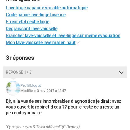
City break
Voyage de noces
Climat
Destinations
Voyage nature
Forum
+
PHOTO
Lave linge capacité variable automatique
Code panne lave-linge hisense
GUIDES D'ACHAT
Erreur e04 seche linge
Dégraissant lave vaisselle
BONS PLANS
Brancher lave-vaisselle et lave-linge sur même évacuation
CARTE DE VOEUX
Mon lave-vaisselle lave mal en haut
✓
Carte Bonne année
Carte Pâques
Carte de Noël
Carte Saint-Valentin
Carte d'anniversaire
DICTIONNAIRE
3 réponses
Biographies
Expressions
Dictionnaire
Citations
Proverbes
PROGRAMME TV
RÉPONSE 1 / 3
COPAINS D'AVANT
Profil bloqué
Se connecter
Collèges
Universités
Service militaire
S'inscrire
Lycées
Primaires
Entreprises
Avis de recherche
AVIS DE DÉCÈS
Modifié le 3 nov. 2017 à 12:47
Bjr, a la vue de ses innombrables diagnostics je dirai : avez
FORUM
vous ouvert le robinet d eau ?? pour le reste cela reste un
Lifestyle
Sport
Television
Cinema
Bricolage
Culture
Auto
Voyage
peu embryonnaire
"Open your eyes & Think different" (C.Demoy)