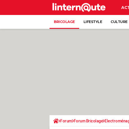
AC
BRICOLAGE
LIFESTYLE
CULTURE
Forum
Forum Bricolage
Electroména