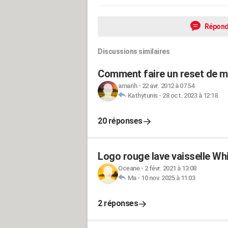
Répond
Discussions similaires
Comment faire un reset de mo
amarih
-
22 avr. 2012 à 07:54
Kathytunis
-
28 oct. 2023 à 12:18
20 réponses
Logo rouge lave vaisselle W
Oceane
-
2 févr. 2021 à 13:08
Ma
-
10 nov. 2025 à 11:03
2 réponses