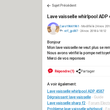
Sujet Précédent
Lave vaisselle whirlpool ADP
Caro19661961
-
Modifié le 24 nov. 201
stf_jpd87
-
24 nov. 2018 à 18:12
Bonjour
Mon lave vaisselle ne veut plus se rem
Nous avons vérifié la pompe nettoyet
Merci de vos reponses
Répondre (1)
Partager
A voir également:
Lave vaisselle whirlpool ADP 4587
Dégraissant lave vaisselle
- Guide
Lave vaisselle sharp f2
-
Forum Elect
Probleme lave vaisselle whirlpool
-
Fo