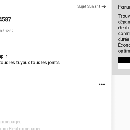
Foru
Sujet Suivant
Trouv
 4587
dépan
élect
8 à 12:32
commu
durée
Écono
optimi
plir
ous les tuyaux tous les joints
roménager
rum Electroménager