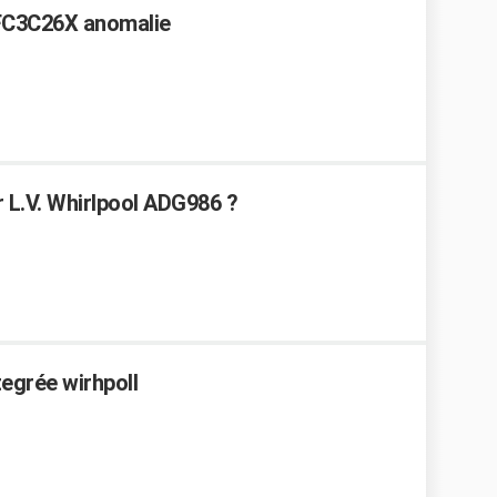
WFC3C26X anomalie
 L.V. Whirlpool ADG986 ?
ntegrée wirhpoll