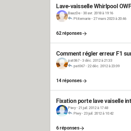
Lave-vaisselle Whirlpool O
BaazDe
-
30 avr. 2018 à 19:16
Ptitemarie
-
27 mars 2023 à 20:46
62 réponses
Comment régler erreur F1 sur
pat067
-
3 déc. 2012 à 21:33
pat067
-
22 déc. 2012 à 23:09
14 réponses
Fixation porte lave vaiselle i
Piwy
-
21 juil. 2012 à 17:48
Piwy
-
23 juil. 2012 à 10:42
6 réponses