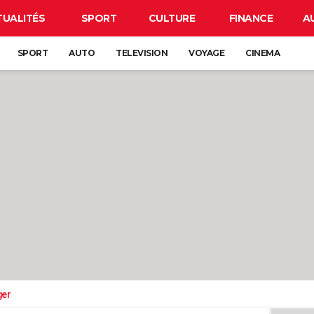
TUALITÉS
SPORT
CULTURE
FINANCE
A
SPORT
AUTO
TELEVISION
VOYAGE
CINEMA
ger