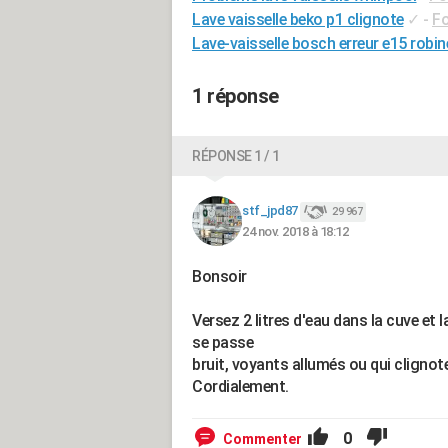
Lave vaisselle beko p1 clignote
✓
-
Fo
Lave-vaisselle bosch erreur e15 robin
1 réponse
RÉPONSE 1 / 1
stf_jpd87
29 967
24 nov. 2018 à 18:12
Bonsoir
Versez 2 litres d'eau dans la cuve et
se passe
bruit, voyants allumés ou qui clignot
Cordialement.
0
Commenter