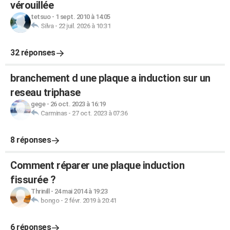
vérouillée
tetsuo
-
1 sept. 2010 à 14:05
Silva
-
22 juil. 2026 à 10:31
32 réponses
branchement d une plaque a induction sur un
reseau triphase
gege
-
26 oct. 2023 à 16:19
Carminas
-
27 oct. 2023 à 07:36
8 réponses
Comment réparer une plaque induction
fissurée ?
Thrinill
-
24 mai 2014 à 19:23
bongo
-
2 févr. 2019 à 20:41
6 réponses