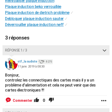
Réinitialiser plaque induction
City break
Voyage de noces
Climat
Destinations
Voyage nature
Forum
+
PHOTO
Plaque induction beko verrouillée
Plaque induction de dietrich problème
✓
GUIDES D'ACHAT
Debloquer plaque induction sauter
✓
Déverrouiller plaque induction neff
✓
BONS PLANS
CARTE DE VOEUX
3 réponses
Carte Bonne année
Carte Pâques
Carte de Noël
Carte Saint-Valentin
Carte d'anniversaire
DICTIONNAIRE
RÉPONSE 1 / 3
Biographies
Expressions
Dictionnaire
Citations
Proverbes
PROGRAMME TV
stf_la sudiste
8 275
11 janv. 2019 à 08:30
COPAINS D'AVANT
Bonjour,
Se connecter
Collèges
Universités
Service militaire
S'inscrire
Lycées
Primaires
Entreprises
Avis de recherche
AVIS DE DÉCÈS
controlez les connectiques des cartes mais il y a un
problème d'alimentation et cela ne peut venir que des
FORUM
cartes électroniques !!!
Lifestyle
Sport
Television
Cinema
Bricolage
Culture
Auto
Voyage
0
Commenter