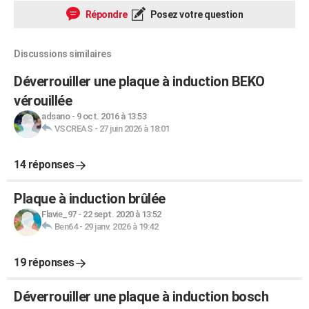
Répondre
Posez votre question
Discussions similaires
Déverrouiller une plaque à induction BEKO
vérouillée
adsano
-
9 oct. 2016 à 13:53
VSCREAS
-
27 juin 2026 à 18:01
14 réponses
Plaque à induction brûlée
Flavie_97
-
22 sept. 2020 à 13:52
Ben64
-
29 janv. 2026 à 19:42
19 réponses
Déverrouiller une plaque à induction bosch