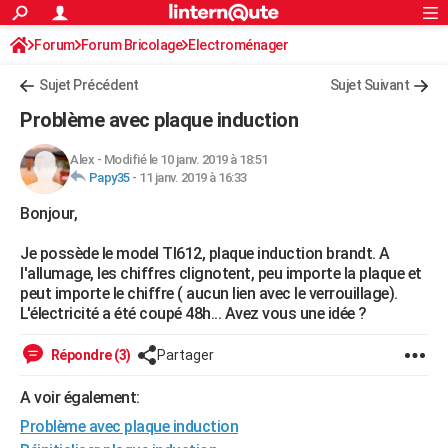
ACTUALITÉS
Forum
Forum Bricolage
Connexion
Electroménager
S'inscrire
Rechercher
Société
Education
Villes
Politique
Faits Divers
Monde
+
SPORT
Sujet Précédent
Sujet Suivant
Football
Cyclisme
Forum
Coupe du monde 2026
Tennis
Rugby
CULTURE
Problème avec plaque induction
TNT
Cinéma
Musique
Programme TV
Streaming
Sorties cinéma
+
FINANCE
Alex
-
Modifié le 10 janv. 2019 à 18:51
Papy35
-
11 janv. 2019 à 16:33
Impôts
Immobilier
Banque
Crédit
Retraite
Epargne
Risques naturels par ville
Assurance
AUTO
Bonjour,
Réserver un essai
Berlines
Forum auto
Essais
Citadines
SUV
+
HIGH-TECH
Je possède le model TI612, plaque induction brandt. A
Meilleur smartphone
Ordinateurs
Guide high-tech
Mobiles
Internet
Jeux vidéo
+
BRICOLAGE
l'allumage, les chiffres clignotent, peu importe la plaque et
peut importe le chiffre ( aucun lien avec le verrouillage).
Aménagement intérieur
Cuisine
Jardinage
+
Forum
Extérieur
Salle de bains
Rangement
WEEK-END
L'électricité a été coupé 48h... Avez vous une idée ?
Escapades
Expositions
Week-end nature
Guides de France
Patrimoine
Musées
+
LIFESTYLE
Répondre (3)
Partager
Bien-être
Mode
+
Art de vivre
Loisirs
Modes de vie
SANTE
A voir également:
Problème avec plaque induction
Guide de la santé
Médicaments
+
Alimentation
Maladies
Sommeil
VOYAGE