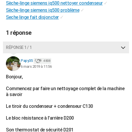
Sèche-linge siemens iq500 nettoyer condenseur
✓
City break
Voyage de noces
Climat
Destinations
Voyage nature
Forum
+
PHOTO
Sèche-linge siemens iq500 problème
✓
Seche linge fait disjoncter
✓
GUIDES D'ACHAT
BONS PLANS
1 réponse
CARTE DE VOEUX
RÉPONSE 1 / 1
Carte Bonne année
Carte Pâques
Carte de Noël
Carte Saint-Valentin
Carte d'anniversaire
DICTIONNAIRE
Papy35
4 808
Biographies
Expressions
Dictionnaire
Citations
Proverbes
6 mars 2019 à 11:56
PROGRAMME TV
Bonjour,
COPAINS D'AVANT
Commencez par faire un nettoyage complet de la machine
Se connecter
Collèges
Universités
Service militaire
S'inscrire
Lycées
Primaires
Entreprises
Avis de recherche
AVIS DE DÉCÈS
à savoir
FORUM
Le tiroir du condenseur + condenseur C130
Lifestyle
Sport
Television
Cinema
Bricolage
Culture
Auto
Voyage
Le bloc résistance à l'arrière D200
Son thermostat de sécurité D201