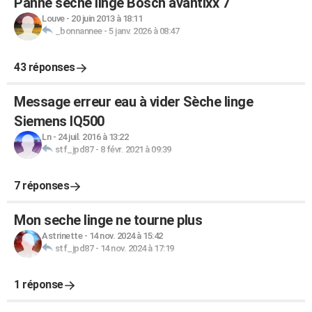
Panne sèche linge Bosch avantixx 7
Louve
-
20 juin 2013 à 18:11
_bonnannee
-
5 janv. 2026 à 08:47
43 réponses
Message erreur eau à vider Sèche linge
Siemens IQ500
Ln
-
24 juil. 2016 à 13:22
stf_jpd87
-
8 févr. 2021 à 09:39
7 réponses
Mon seche linge ne tourne plus
Astrinette
-
14 nov. 2024 à 15:42
stf_jpd87
-
14 nov. 2024 à 17:19
1 réponse