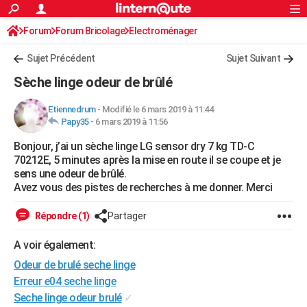
ACTUALITÉS
Forum
Forum Bricolage
Connexion
Electroménager
S'inscrire
Rechercher
Société
Education
Villes
Politique
Faits Divers
Monde
+
SPORT
Sujet Précédent
Sujet Suivant
Football
Cyclisme
Forum
Coupe du monde 2026
Tennis
Rugby
CULTURE
Sèche linge odeur de brûlé
TNT
Cinéma
Musique
Programme TV
Streaming
Sorties cinéma
+
FINANCE
Etiennedrum
-
Modifié le 6 mars 2019 à 11:44
Papy35
-
6 mars 2019 à 11:56
Impôts
Immobilier
Banque
Crédit
Retraite
Epargne
Risques naturels par ville
Assurance
AUTO
Bonjour, j’ai un sèche linge LG sensor dry 7 kg TD-C
Réserver un essai
Berlines
Forum auto
Essais
Citadines
SUV
+
HIGH-TECH
70212E, 5 minutes après la mise en route il se coupe et je
sens une odeur de brûlé.
Meilleur smartphone
Ordinateurs
Guide high-tech
Mobiles
Internet
Jeux vidéo
+
BRICOLAGE
Avez vous des pistes de recherches à me donner. Merci
Aménagement intérieur
Cuisine
Jardinage
+
Forum
Extérieur
Salle de bains
Rangement
WEEK-END
Répondre (1)
Partager
Escapades
Expositions
Week-end nature
Guides de France
Patrimoine
Musées
+
LIFESTYLE
A voir également:
Odeur de brulé seche linge
Bien-être
Mode
+
Art de vivre
Loisirs
Modes de vie
SANTE
Erreur e04 seche linge
Guide de la santé
Médicaments
+
Alimentation
Maladies
Sommeil
VOYAGE
Seche linge odeur brulé
✓