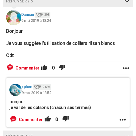
RÉPONSE 3 / 5
Dannan
398
9 mai 2019 à 18:24
Bonjour
Je vous suggère l'utilisation de colliers rilsan blancs
Cdt
0
Commenter
xplom
2 694
9 mai 2019 à 18:52
bonjour
je valide les colsons (chacun ses termes)
0
Commenter