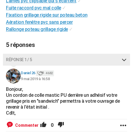
Lames pvc clipsable qui s'écartent
✓
City break
Voyage de noces
Climat
Destinations
Voyage nature
Forum
+
PHOTO
Fuite raccord pvc mal colle
✓
Fixation grillage rigide sur poteau beton
GUIDES D'ACHAT
Aération fenêtre pvc sans percer
Rallonge poteau grillage rigide
✓
BONS PLANS
CARTE DE VOEUX
5 réponses
Carte Bonne année
Carte Pâques
Carte de Noël
Carte Saint-Valentin
Carte d'anniversaire
DICTIONNAIRE
RÉPONSE 1 / 5
Biographies
Expressions
Dictionnaire
Citations
Proverbes
PROGRAMME TV
Daniel 26
4 682
9 mai 2019 à 16:58
COPAINS D'AVANT
Bonjour,
Se connecter
Collèges
Universités
Service militaire
S'inscrire
Lycées
Primaires
Entreprises
Avis de recherche
AVIS DE DÉCÈS
Un cordon de colle mastic PU derrière un adhésif votre
grillage pris en "sandwich" permettra à votre ouvrage de
FORUM
revenir à l'état initial .
Cdlt,
Lifestyle
Sport
Television
Cinema
Bricolage
Culture
Auto
Voyage
0
Commenter