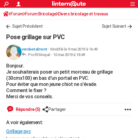
ACTUALITÉS
Forum
Forum Bricolage
Connexion
Divers bricolage et travaux
S'inscrire
Rechercher
Société
Education
Villes
Politique
Faits Divers
Monde
+
SPORT
Sujet Précédent
Sujet Suivant
Football
Cyclisme
Forum
Coupe du monde 2026
Tennis
Rugby
CULTURE
Pose grillage sur PVC
TNT
Cinéma
Musique
Programme TV
Streaming
Sorties cinéma
+
FINANCE
vendeetalmont
-
Modifié le 9 mai 2019 à 16:49
Profil bloqué -
10 mai 2019 à 18:49
Impôts
Immobilier
Banque
Crédit
Retraite
Epargne
Risques naturels par ville
Assurance
AUTO
Bonjour.
Réserver un essai
Berlines
Forum auto
Essais
Citadines
SUV
+
HIGH-TECH
Je souhaiterais poser un petit morceau de grillage
(30cmx100) en bas d'un portail en PVC.
Meilleur smartphone
Ordinateurs
Guide high-tech
Mobiles
Internet
Jeux vidéo
+
BRICOLAGE
Pour éviter que mon jeune chiot ne s'évade.
Comment le fixer ?
Aménagement intérieur
Cuisine
Jardinage
+
Forum
Extérieur
Salle de bains
Rangement
WEEK-END
Merci de vos conseils.
Escapades
Expositions
Week-end nature
Guides de France
Patrimoine
Musées
+
LIFESTYLE
Répondre (5)
Partager
Bien-être
Mode
+
Art de vivre
Loisirs
Modes de vie
SANTE
A voir également:
Grillage pvc
Guide de la santé
Médicaments
+
Alimentation
Maladies
Sommeil
VOYAGE