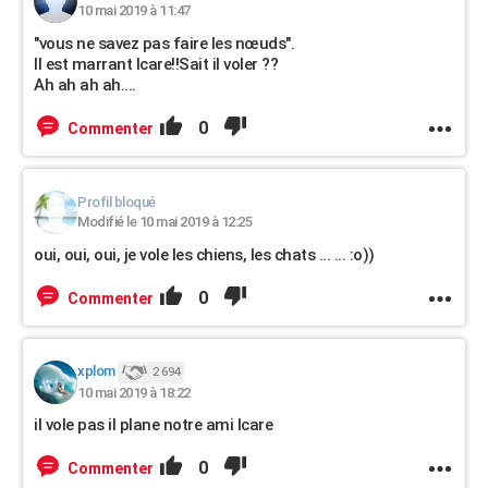
10 mai 2019 à 11:47
"vous ne savez pas faire les nœuds".
Il est marrant Icare!!Sait il voler ??
Ah ah ah ah....
0
Commenter
Profil bloqué
Modifié le 10 mai 2019 à 12:25
oui, oui, oui, je vole les chiens, les chats ... ... :o))
0
Commenter
xplom
2 694
10 mai 2019 à 18:22
il vole pas il plane notre ami Icare
0
Commenter