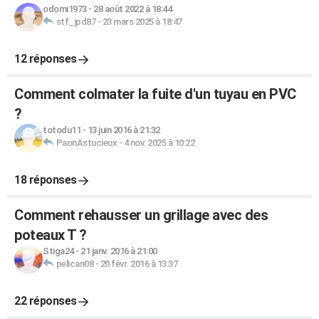
odomi1973
-
28 août 2022 à 18:44
stf_jpd87
-
23 mars 2025 à 18:47
12 réponses
Comment colmater la fuite d'un tuyau en PVC
?
totodu11
-
13 juin 2016 à 21:32
PaonAstucieux
-
4 nov. 2025 à 10:22
18 réponses
Comment rehausser un grillage avec des
poteaux T ?
Stiga24
-
21 janv. 2016 à 21:00
pelican08
-
20 févr. 2016 à 13:37
22 réponses