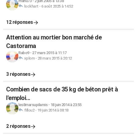
manu73
-
2 juin 2005 à 13:38
lockhart
-
6 août 2025 à 14:52
12 réponses
Attention au mortier bon marché de
Castorama
Rabo9
-
27 mars 2015 à 11:17
xplom
-
28 mars 2015 à 20:12
3 réponses
Combien de sacs de 35 kg de béton prêt à
l'emploi...
les8marsupilamis
-
18 juin 2014 à 23:55
fillou2
-
19 juin 2014 à 08:18
2 réponses