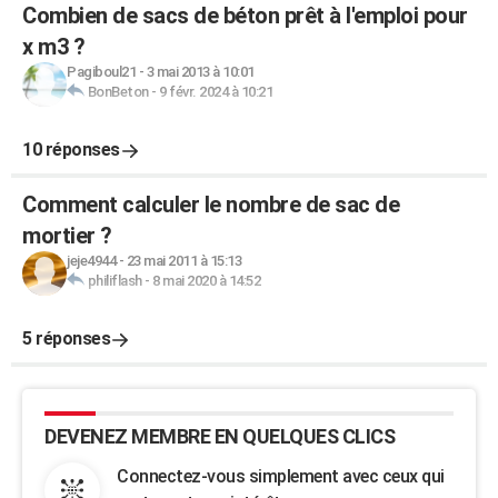
Combien de sacs de béton prêt à l'emploi pour
x m3 ?
Pagiboul21
-
3 mai 2013 à 10:01
BonBeton
-
9 févr. 2024 à 10:21
10 réponses
Comment calculer le nombre de sac de
mortier ?
jeje4944
-
23 mai 2011 à 15:13
philiflash
-
8 mai 2020 à 14:52
5 réponses
DEVENEZ MEMBRE EN QUELQUES CLICS
Connectez-vous simplement avec ceux qui