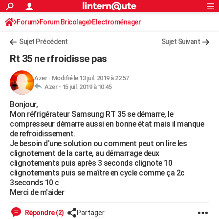
ACTUALITÉS
Forum
Forum Bricolage
Connexion
Electroménager
S'inscrire
Rechercher
Société
Education
Villes
Politique
Faits Divers
Monde
+
SPORT
Sujet Précédent
Sujet Suivant
Football
Cyclisme
Forum
Coupe du monde 2026
Tennis
Rugby
CULTURE
Rt 35 ne rfroidisse pas
TNT
Cinéma
Musique
Programme TV
Streaming
Sorties cinéma
+
FINANCE
Azer
-
Modifié le 13 juil. 2019 à 22:57
Azer -
15 juil. 2019 à 10:45
Impôts
Immobilier
Banque
Crédit
Retraite
Epargne
Risques naturels par ville
Assurance
AUTO
Bonjour,
Réserver un essai
Berlines
Forum auto
Essais
Citadines
SUV
+
HIGH-TECH
Mon réfrigérateur Samsung RT 35 se démarre, le
compresseur démarre aussi en bonne état mais il manque
Meilleur smartphone
Ordinateurs
Guide high-tech
Mobiles
Internet
Jeux vidéo
+
BRICOLAGE
de refroidissement.
Je besoin d'une solution ou comment peut on lire les
Aménagement intérieur
Cuisine
Jardinage
+
Forum
Extérieur
Salle de bains
Rangement
WEEK-END
clignotement de la carte, au démarrage deux
clignotements puis après 3 seconds clignote 10
Escapades
Expositions
Week-end nature
Guides de France
Patrimoine
Musées
+
LIFESTYLE
clignotements puis se maître en cycle comme ça 2c
3seconds 10 c
Bien-être
Mode
+
Art de vivre
Loisirs
Modes de vie
SANTE
Merci de m'aider
Guide de la santé
Médicaments
+
Alimentation
Maladies
Sommeil
VOYAGE
Répondre (2)
Partager