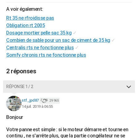
City break
Voyage de noces
Climat
Destinations
Voyage nature
Forum
+
PHOTO
A voir également:
Rt 35 ne rfroidisse pas
GUIDES D'ACHAT
Obligation rt 2005
BONS PLANS
Dosage mortier pelle sac 35 kg
✓
Combien de sable pour un sac de ciment de 35 kg
✓
CARTE DE VOEUX
Centralis rts ne fonctionne plus
✓
Somfy chronis rts ne fonctionne plus
Carte Bonne année
Carte Pâques
Carte de Noël
Carte Saint-Valentin
Carte d'anniversaire
DICTIONNAIRE
Biographies
Expressions
Dictionnaire
Citations
Proverbes
PROGRAMME TV
2 réponses
COPAINS D'AVANT
RÉPONSE 1 / 2
Se connecter
Collèges
Universités
Service militaire
S'inscrire
Lycées
Primaires
Entreprises
Avis de recherche
AVIS DE DÉCÈS
stf_jpd87
29 965
14 juil. 2019 à 06:55
FORUM
Bonjour
Lifestyle
Sport
Television
Cinema
Bricolage
Culture
Auto
Voyage
Votre panne est simple : si le moteur démarre et tourne en
continu , ne s'arrête plus, que la partie congélateur ne se