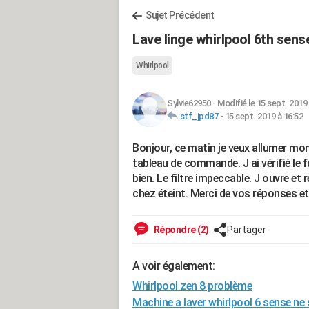
Sujet Précédent
Lave linge whirlpool 6th sens
Whirlpool
Sylvie62950
-
Modifié le 15 sept. 2019 
stf_jpd87
-
15 sept. 2019 à 16:52
Bonjour, ce matin je veux allumer mon
tableau de commande. J ai vérifié le fu
bien. Le filtre impeccable. J ouvre et 
chez éteint. Merci de vos réponses 
Répondre (2)
Partager
A voir également:
Whirlpool zen 8 problème
Machine a laver whirlpool 6 sense ne 