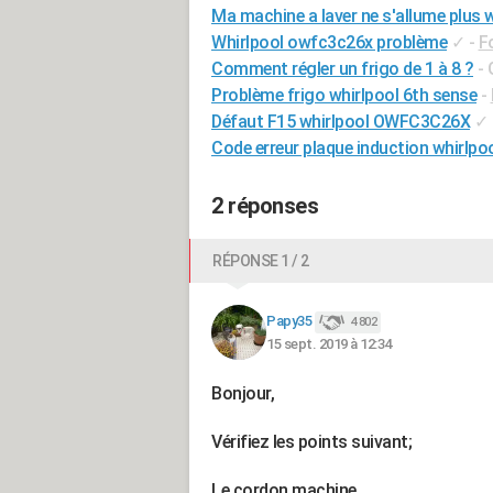
Ma machine a laver ne s'allume plus 
Whirlpool owfc3c26x problème
✓
-
F
Comment régler un frigo de 1 à 8 ?
- 
Problème frigo whirlpool 6th sense
-
Défaut F15 whirlpool OWFC3C26X
✓
Code erreur plaque induction whirlpo
2 réponses
RÉPONSE 1 / 2
Papy35
4 802
15 sept. 2019 à 12:34
Bonjour,
Vérifiez les points suivant;
Le cordon machine