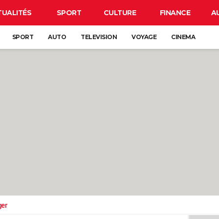
TUALITÉS
SPORT
CULTURE
FINANCE
A
SPORT
AUTO
TELEVISION
VOYAGE
CINEMA
ger