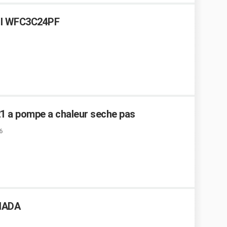
ool WFC3C24PF
21 a pompe a chaleur seche pas
6
ANADA