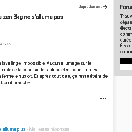
Foru
Sujet Suivant
e zen 8kg ne s'allume pas
Trouv
dépan
élect
commu
durée
à 12:32
Écono
optimi
 lave linge. Impossible. Aucun allumage sur le
sible de la prise sur le tableau électrique. Tout va
referme le hublot. Et après tout cela, ça reste éteint de
et bon dimanche
s'allume plus
- Meilleures réponses