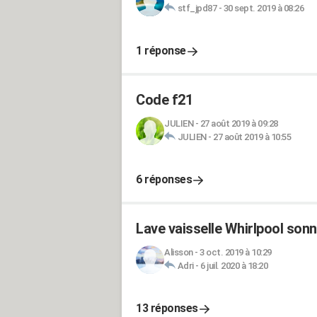
stf_jpd87
-
30 sept. 2019 à 08:26
1 réponse
Code f21
JULIEN
-
27 août 2019 à 09:28
JULIEN
-
27 août 2019 à 10:55
6 réponses
Lave vaisselle Whirlpool son
Alisson
-
3 oct. 2019 à 10:29
Adri
-
6 juil. 2020 à 18:20
13 réponses