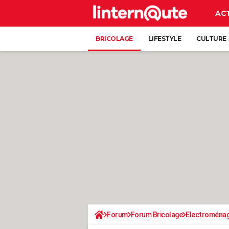
AC
BRICOLAGE
LIFESTYLE
CULTURE
Forum
Forum Bricolage
Electroména