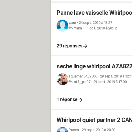
Panne lave vaisselle Whirlp
yann
-
24 sept. 2019 à 13:27
Yann
-
11 oct. 2019 à 20:12
29 réponses
seche linge whirlpool AZA82
aquaman54_9500
-
29 sept. 2019 à 12:4
stf_jpd87
-
29 sept. 2019 à 17:00
1 réponse
Whirlpool quiet partner 2 C
Puces
-
29 sept. 2019 à 20:30