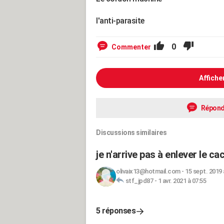
l'anti-parasite
0
Commenter
Affiche
Répond
Discussions similaires
je n'arrive pas à enlever le c
olivaix13@hotmail.com
-
15 sept. 2019 
stf_jpd87
-
1 avr. 2021 à 07:55
5 réponses