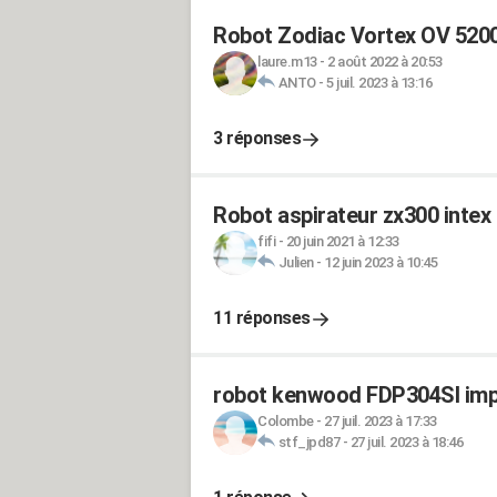
Robot Zodiac Vortex OV 5200
laure.m13
-
2 août 2022 à 20:53
ANTO
-
5 juil. 2023 à 13:16
3 réponses
Robot aspirateur zx300 intex
fifi
-
20 juin 2021 à 12:33
Julien
-
12 juin 2023 à 10:45
11 réponses
robot kenwood FDP304SI impos
Colombe
-
27 juil. 2023 à 17:33
stf_jpd87
-
27 juil. 2023 à 18:46