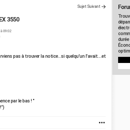
Foru
Sujet Suivant
Trouv
X 3550
dépan
élect
 à 09:02
commu
durée
Écono
optimi
rviens pas à trouver la notice...si quelqu'un l'avait....et
ce par le bas ! "
!°)