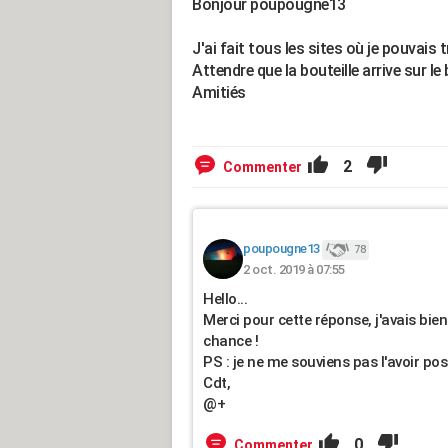
Bonjour poupougne13
J'ai fait tous les sites où je pouvais
Attendre que la bouteille arrive sur le 
Amitiés
2
Commenter
poupougne13
78
2 oct. 2019 à 07:55
Hello...
Merci pour cette réponse, j'avais bi
chance !
PS : je ne me souviens pas l'avoir po
Cdt,
@+
0
Commenter