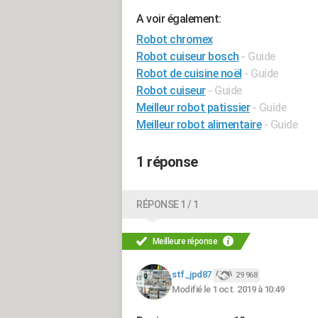
A voir également:
Robot chromex
Robot cuiseur bosch
- Guide
Robot de cuisine noël
- Guide
Robot cuiseur
- Guide
Meilleur robot patissier
- Guide
Meilleur robot alimentaire
- Guide
1 réponse
RÉPONSE 1 / 1
Meilleure réponse
stf_jpd87
29 968
Modifié le 1 oct. 2019 à 10:49