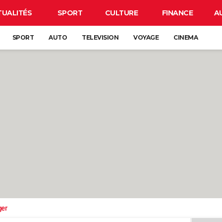
TUALITÉS
SPORT
CULTURE
FINANCE
A
SPORT
AUTO
TELEVISION
VOYAGE
CINEMA
ger