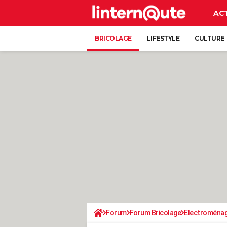
AC
BRICOLAGE
LIFESTYLE
CULTURE
Forum
Forum Bricolage
Electroména