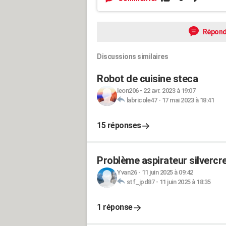
Répond
Discussions similaires
Robot de cuisine steca
leon206
-
22 avr. 2023 à 19:07
labricole47
-
17 mai 2023 à 18:41
15 réponses
Problème aspirateur silvercr
Yvan26
-
11 juin 2025 à 09:42
stf_jpd87
-
11 juin 2025 à 18:35
1 réponse