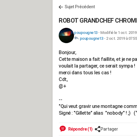
Sujet Précédent
ROBOT GRANDCHEF CHROME
poupougne13
-
Modifié le 1 oct. 2019
poupougne13
-
2 oct. 2019 à 07:55
Bonjour,
Cette maison a fait faillite, et je ne pa
voulait la partager, ce serait sympa !
merci dans tous les cas !
Cdt,
@+
--
"Qui veut gravir une montagne commen
Signé : "Gillette" alias "nobody" ! ;) (°
Répondre (1)
Partager