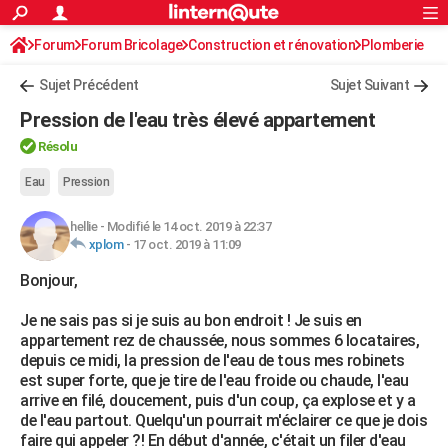
ACTUALITÉS
Forum
Forum Bricolage
Connexion
Construction et rénovation
S'inscrire
Plomberie
Rechercher
Société
Education
Villes
Politique
Faits Divers
Monde
+
SPORT
Sujet Précédent
Sujet Suivant
Football
Cyclisme
Forum
Coupe du monde 2026
Tennis
Rugby
CULTURE
Pression de l'eau très élevé appartement
TNT
Cinéma
Musique
Programme TV
Streaming
Sorties cinéma
+
FINANCE
Résolu
Impôts
Immobilier
Banque
Crédit
Retraite
Epargne
Risques naturels par ville
Assurance
Eau
Pression
AUTO
Réserver un essai
Berlines
Forum auto
Essais
Citadines
SUV
+
HIGH-TECH
hellie
-
Modifié le 14 oct. 2019 à 22:37
xplom
-
17 oct. 2019 à 11:09
Meilleur smartphone
Ordinateurs
Guide high-tech
Mobiles
Internet
Jeux vidéo
+
BRICOLAGE
Bonjour,
Aménagement intérieur
Cuisine
Jardinage
+
Forum
Extérieur
Salle de bains
Rangement
WEEK-END
Je ne sais pas si je suis au bon endroit ! Je suis en
appartement rez de chaussée, nous sommes 6 locataires,
Escapades
Expositions
Week-end nature
Guides de France
Patrimoine
Musées
+
LIFESTYLE
depuis ce midi, la pression de l'eau de tous mes robinets
est super forte, que je tire de l'eau froide ou chaude, l'eau
Bien-être
Mode
+
Art de vivre
Loisirs
Modes de vie
SANTE
arrive en filé, doucement, puis d'un coup, ça explose et y a
de l'eau partout. Quelqu'un pourrait m'éclairer ce que je dois
Guide de la santé
Médicaments
+
Alimentation
Maladies
Sommeil
VOYAGE
faire qui appeler ?! En début d'année, c'était un filer d'eau