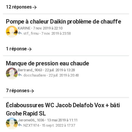
12 réponses
Pompe à chaleur Daikin problème de chauffe
KARINE
-
7 nov. 2019 à 22:10
stf_frmu
-
7 nov. 2019 à 23:58
1 réponse
Manque de pression eau chaude
Bertrand_9063
-
22 juil. 2019 à 13:28
docchaudiere
-
22 juil. 2019 à 20:48
7 réponses
Éclaboussures WC Jacob Delafob Vox + bâti
Grohe Rapid SL
Jerome06_1036
-
13 mai 2019 à 11:11
NZXT974
-
15 sept. 2022 à 17:37