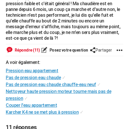
pression faible et c'était général ! Ma chaudière est en
City break
Voyage de noces
Climat
Destinations
Voyage nature
Forum
+
PHOTO
panne depuis 6 mois, un coup ça marche et d'autre non, le
technicien n'est pas performant, je lui dis qu'elle fuit et
GUIDES D'ACHAT
qu'elle chauffe au bout de 2 minutes ou encore un
message d'erreur s'affiche, mais toujours au même point,
BONS PLANS
elle marche plus et du coup, je ne m'en sers plus vraiment,
est-ce que ça vient de là ?!
CARTE DE VOEUX
Répondre (11)
Posez votre question
Partager
Carte Bonne année
Carte Pâques
Carte de Noël
Carte Saint-Valentin
Carte d'anniversaire
DICTIONNAIRE
A voir également:
Biographies
Expressions
Dictionnaire
Citations
Proverbes
PROGRAMME TV
Pression eau appartement
COPAINS D'AVANT
Pas de pression eau chaude
✓
Pas de pression eau chaude chauffe-eau neuf
✓
Se connecter
Collèges
Universités
Service militaire
S'inscrire
Lycées
Primaires
Entreprises
Avis de recherche
AVIS DE DÉCÈS
Nettoyeur haute pression moteur tourne mais pas de
pression
✓
FORUM
Couper l'eau appartement
Lifestyle
Sport
Television
Cinema
Bricolage
Culture
Auto
Voyage
Karcher K4 ne se met plus à pression
✓
11 réponses