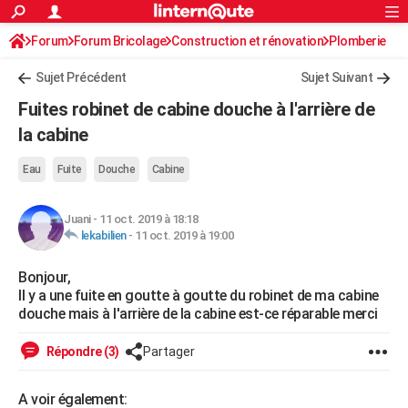
ACTUALITÉS
Forum
Forum Bricolage
Connexion
Construction et rénovation
S'inscrire
Plomberie
Rechercher
Société
Education
Villes
Politique
Faits Divers
Monde
+
SPORT
Sujet Précédent
Sujet Suivant
Football
Cyclisme
Forum
Coupe du monde 2026
Tennis
Rugby
CULTURE
Fuites robinet de cabine douche à l'arrière de
TNT
Cinéma
Musique
Programme TV
Streaming
Sorties cinéma
+
la cabine
FINANCE
Impôts
Immobilier
Banque
Crédit
Retraite
Epargne
Risques naturels par ville
Assurance
AUTO
Eau
Fuite
Douche
Cabine
Réserver un essai
Berlines
Forum auto
Essais
Citadines
SUV
+
HIGH-TECH
Juani
-
11 oct. 2019 à 18:18
lekabilien
-
11 oct. 2019 à 19:00
Meilleur smartphone
Ordinateurs
Guide high-tech
Mobiles
Internet
Jeux vidéo
+
BRICOLAGE
Bonjour,
Aménagement intérieur
Cuisine
Jardinage
+
Forum
Extérieur
Salle de bains
Rangement
WEEK-END
Il y a une fuite en goutte à goutte du robinet de ma cabine
douche mais à l'arrière de la cabine est-ce réparable merci
Escapades
Expositions
Week-end nature
Guides de France
Patrimoine
Musées
+
LIFESTYLE
Bien-être
Mode
+
Art de vivre
Loisirs
Modes de vie
Répondre (3)
Partager
SANTE
Guide de la santé
Médicaments
+
Alimentation
Maladies
Sommeil
VOYAGE
A voir également: