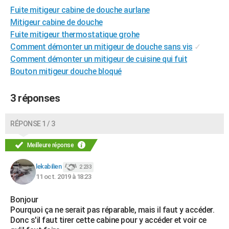
Fuite mitigeur cabine de douche aurlane
City break
Voyage de noces
Climat
Destinations
Voyage nature
Forum
+
PHOTO
Mitigeur cabine de douche
GUIDES D'ACHAT
Fuite mitigeur thermostatique grohe
Comment démonter un mitigeur de douche sans vis
✓
BONS PLANS
Comment démonter un mitigeur de cuisine qui fuit
Bouton mitigeur douche bloqué
CARTE DE VOEUX
Carte Bonne année
Carte Pâques
Carte de Noël
Carte Saint-Valentin
Carte d'anniversaire
DICTIONNAIRE
3 réponses
Biographies
Expressions
Dictionnaire
Citations
Proverbes
PROGRAMME TV
RÉPONSE 1 / 3
COPAINS D'AVANT
Meilleure réponse
Se connecter
Collèges
Universités
Service militaire
S'inscrire
Lycées
Primaires
Entreprises
Avis de recherche
AVIS DE DÉCÈS
lekabilien
2 233
11 oct. 2019 à 18:23
FORUM
Lifestyle
Sport
Television
Cinema
Bricolage
Culture
Auto
Voyage
Bonjour
Pourquoi ça ne serait pas réparable, mais il faut y accéder.
Donc s'il faut tirer cette cabine pour y accéder et voir ce