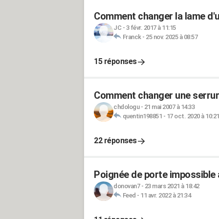
Comment changer la lame d'
JC
-
3 févr. 2017 à 11:15
Franck
-
25 nov. 2025 à 08:57
15 réponses
Comment changer une serrure
chdologu
-
21 mai 2007 à 14:33
quentin198851
-
17 oct. 2020 à 10:2
22 réponses
Poignée de porte impossible
donovan7
-
23 mars 2021 à 18:42
Feed
-
11 avr. 2022 à 21:34