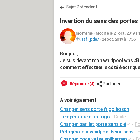
Sujet Précédent
Invertion du sens des portes
moimeme
-
Modifié le 21 oct. 2019 à 
stf_jpd87
-
24 oct. 2019 à 17:56
Bonjour,
Je suis devant mon whirlpool wbs 4345
comment effectuer le côté électrique.
Répondre (4)
Partager
A voir également:
Changer sens porte frigo bosch
Température d'un frigo
- Guide
Changer barillet porte sans clé
✓
-
Fo
Réfrigérateur whirlpool 6ème sens
-
F
Changer code valise spilbergen
✓
-
F