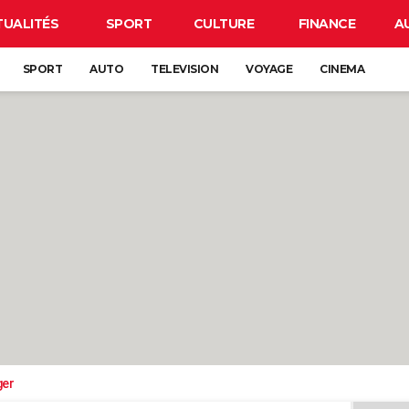
TUALITÉS
SPORT
CULTURE
FINANCE
A
SPORT
AUTO
TELEVISION
VOYAGE
CINEMA
ger