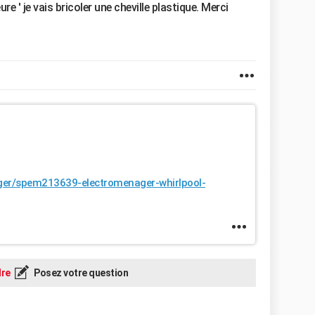
e ' je vais bricoler une cheville plastique. Merci
ager/spem213639-electromenager-whirlpool-
re
Posez votre question