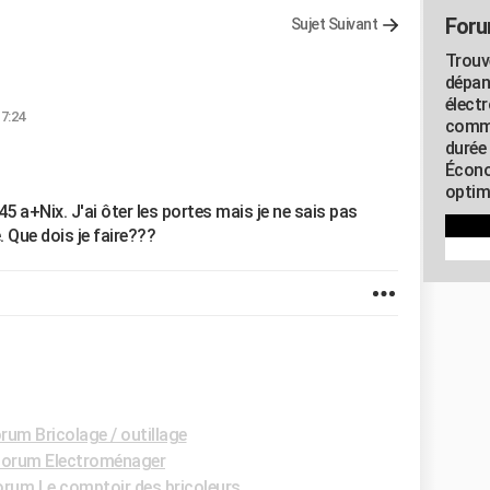
Foru
Sujet Suivant
Trouv
dépan
élect
17:24
commu
durée
Écono
optimi
 a+Nix. J'ai ôter les portes mais je ne sais pas
 Que dois je faire???
rum Bricolage / outillage
orum Electroménager
orum Le comptoir des bricoleurs