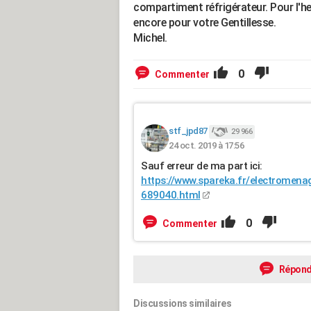
compartiment réfrigérateur. Pour l'heur
encore pour votre Gentillesse.
Michel.
0
Commenter
stf_jpd87
29 966
24 oct. 2019 à 17:56
Sauf erreur de ma part ici:
https://www.spareka.fr/electromen
689040.html
0
Commenter
Répond
Discussions similaires