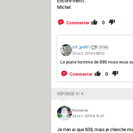
Encore merci.
Michel.
0
Commenter
stf_jpd87
29 966
23 oct. 2019 à 08:02
Le jeune homme de 880 mois vous sal
0
Commenter
RÉPONSE 4 / 4
Moimeme
24 oct. 2019 à 15:41
Je n'en ai que 838, mais je cherche ma