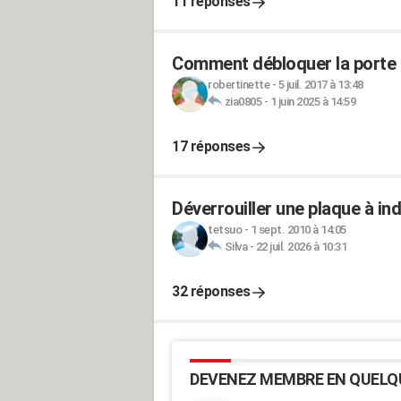
11 réponses
Comment débloquer la porte 
robertinette
-
5 juil. 2017 à 13:48
zia0805
-
1 juin 2025 à 14:59
17 réponses
Déverrouiller une plaque à in
tetsuo
-
1 sept. 2010 à 14:05
Silva
-
22 juil. 2026 à 10:31
32 réponses
DEVENEZ MEMBRE EN QUELQ