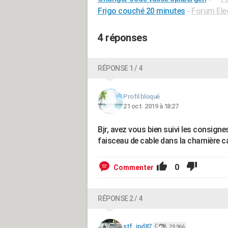
Frigo couché 20 minutes
-
Forum Ele
4 réponses
RÉPONSE 1 / 4
Profil bloqué
21 oct. 2019 à 18:27
Bjr, avez vous bien suivi les consigne
faisceau de cable dans la charnière ca
0
Commenter
RÉPONSE 2 / 4
stf_jpd87
29 966