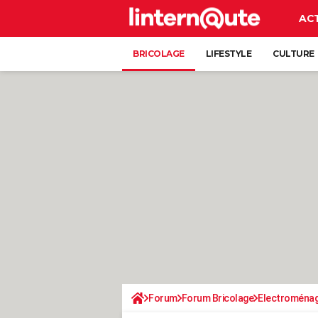
AC
BRICOLAGE
LIFESTYLE
CULTURE
Forum
Forum Bricolage
Electroména