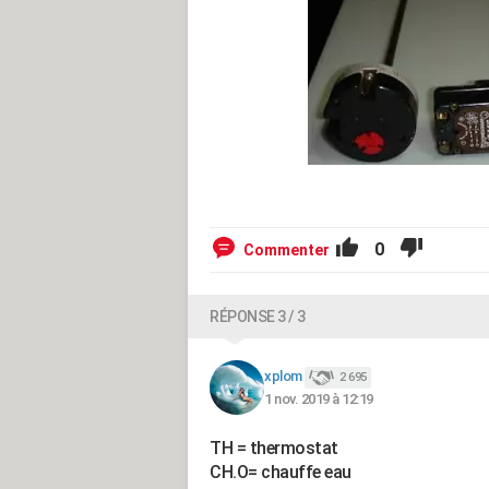
0
Commenter
RÉPONSE 3 / 3
xplom
2 695
1 nov. 2019 à 12:19
TH = thermostat
CH.O= chauffe eau