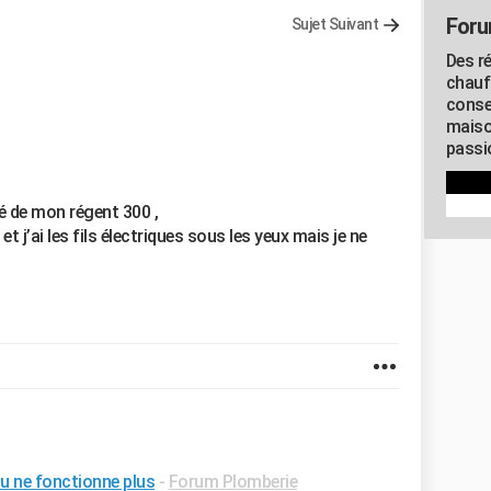
Foru
Sujet Suivant
Des r
chauf
conse
maiso
passio
é de mon régent 300 ,
et j’ai les fils électriques sous les yeux mais je ne
u ne fonctionne plus
-
Forum Plomberie