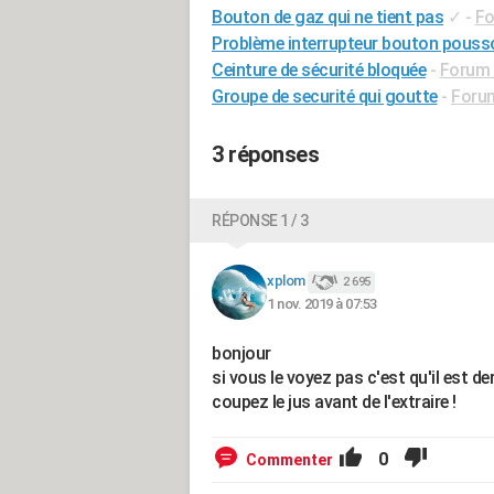
Bouton de gaz qui ne tient pas
✓
-
Fo
Problème interrupteur bouton pousso
Ceinture de sécurité bloquée
-
Forum 
Groupe de securité qui goutte
-
Forum
3 réponses
RÉPONSE 1 / 3
xplom
2 695
1 nov. 2019 à 07:53
bonjour
si vous le voyez pas c'est qu'il est der
coupez le jus avant de l'extraire !
0
Commenter