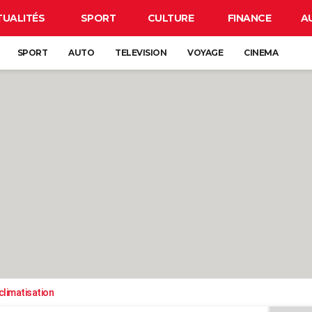
TUALITÉS
SPORT
CULTURE
FINANCE
A
SPORT
AUTO
TELEVISION
VOYAGE
CINEMA
climatisation