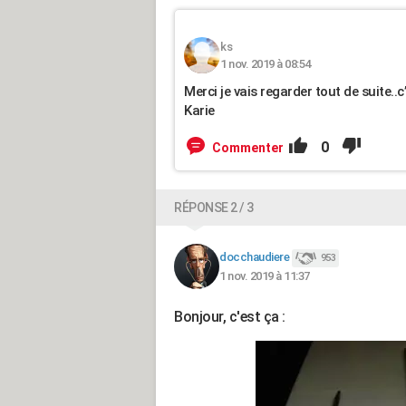
ks
1 nov. 2019 à 08:54
Merci je vais regarder tout de suite..c
Karie
0
Commenter
RÉPONSE 2 / 3
docchaudiere
953
1 nov. 2019 à 11:37
Bonjour, c'est ça :