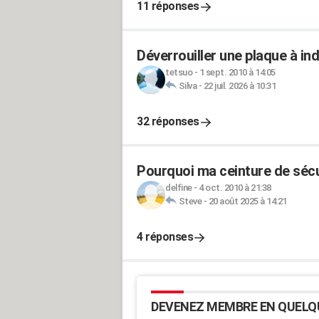
11 réponses
Déverrouiller une plaque à in
tetsuo
-
1 sept. 2010 à 14:05
Silva
-
22 juil. 2026 à 10:31
32 réponses
Pourquoi ma ceinture de sécu
delfine
-
4 oct. 2010 à 21:38
Steve
-
20 août 2025 à 14:21
4 réponses
DEVENEZ MEMBRE EN QUELQ