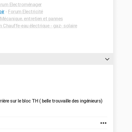
rum Electroménager
ir
-
Forum Electricité
Mécanique, entretien et pannes
 Chauffe-eau électrique - gaz- solaire
rière sur le bloc TH ( belle trouvaille des ingénieurs)