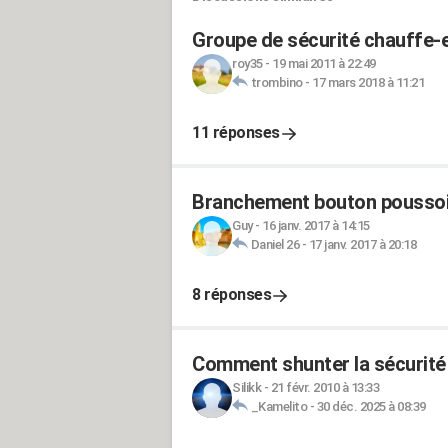
Groupe de sécurité chauffe-ea
roy35
-
19 mai 2011 à 22:49
trombino
-
17 mars 2018 à 11:21
11 réponses
Branchement bouton poussoi
Guy
-
16 janv. 2017 à 14:15
Daniel 26
-
17 janv. 2017 à 20:18
8 réponses
Comment shunter la sécurité p
Silikk
-
21 févr. 2010 à 13:33
_Kamelito
-
30 déc. 2025 à 08:39