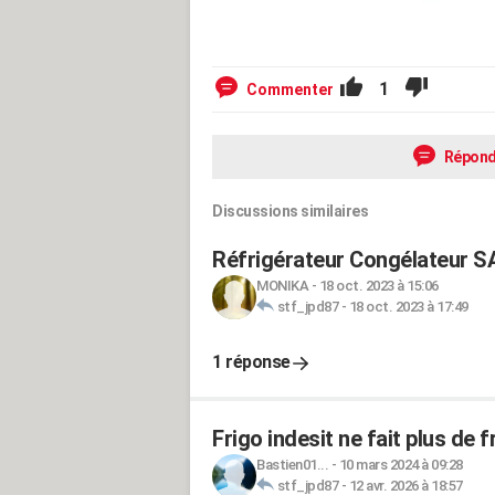
1
Commenter
Répond
Discussions similaires
Réfrigérateur Congélateur S
MONIKA
-
18 oct. 2023 à 15:06
stf_jpd87
-
18 oct. 2023 à 17:49
1 réponse
Frigo indesit ne fait plus de f
Bastien01...
-
10 mars 2024 à 09:28
stf_jpd87
-
12 avr. 2026 à 18:57