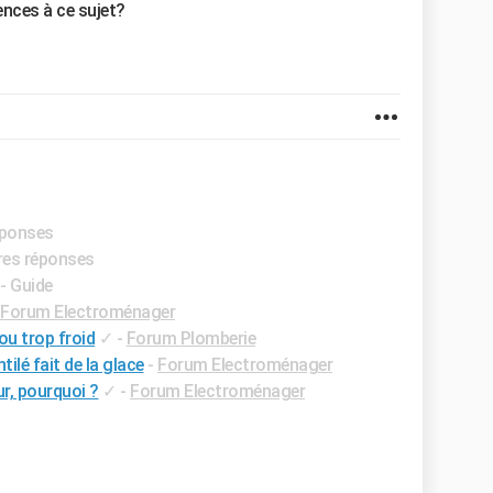
ences à ce sujet?
éponses
ures réponses
- Guide
Forum Electroménager
ou trop froid
✓
-
Forum Plomberie
ilé fait de la glace
-
Forum Electroménager
ur, pourquoi ?
✓
-
Forum Electroménager