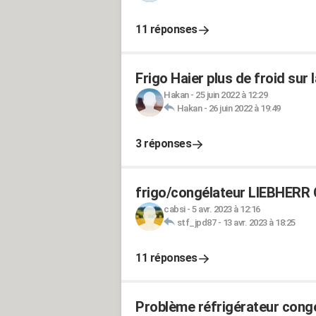
11 réponses
Frigo Haier plus de froid sur 
Hakan
-
25 juin 2022 à 12:29
Hakan
-
26 juin 2022 à 19:49
3 réponses
frigo/congélateur LIEBHERR C
cabsi
-
5 avr. 2023 à 12:16
stf_jpd87
-
13 avr. 2023 à 18:25
11 réponses
Problème réfrigérateur congél