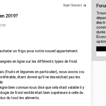
Foru
Sujet Suivant
Trouv
 en 2019?
dépan
élect
22:30
commu
durée
Écono
optimi
heter un frigo pour notre nouvel appartement.
nés en ligne sur les différents types de froid.
 (fruits et légumes en particulier), nous avons cru
préférable, étant donné qu'il ne desséchait pas les
lé.
gne bien connue nous dise que cela était valable il y
ogie de froid ventilé était bien supérieure à celle du
plus du tout les aliments.