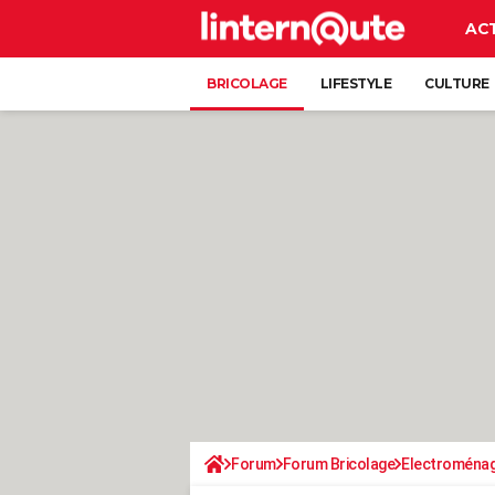
AC
BRICOLAGE
LIFESTYLE
CULTURE
Forum
Forum Bricolage
Electroména