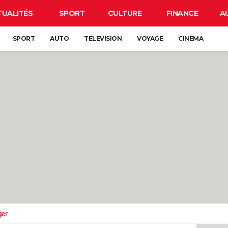
TUALITÉS
SPORT
CULTURE
FINANCE
A
SPORT
AUTO
TELEVISION
VOYAGE
CINEMA
ger