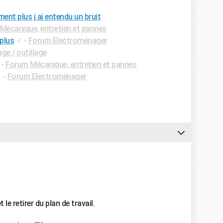
ment plus j ai entendu un bruit
Mécanique, entretien et pannes
 plus
✓
-
Forum Electroménager
ge / outillage
-
Forum Mécanique, entretien et pannes
✓
-
Forum Electroménager
e retirer du plan de travail.