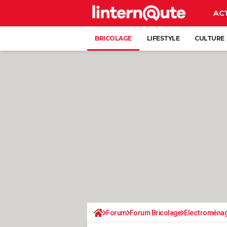
AC
BRICOLAGE
LIFESTYLE
CULTURE
Forum
Forum Bricolage
Electroména