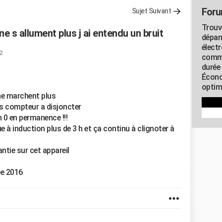
Foru
Sujet Suivant
Trouv
ne s allument plus j ai entendu un bruit
dépan
élect
2
commu
durée
Écono
optimi
ne marchent plus
uis compteur a disjoncter
n 0 en permanence !!!
ue à induction plus de 3 h et ça continu à clignoter à
rantie sur cet appareil
ée 2016