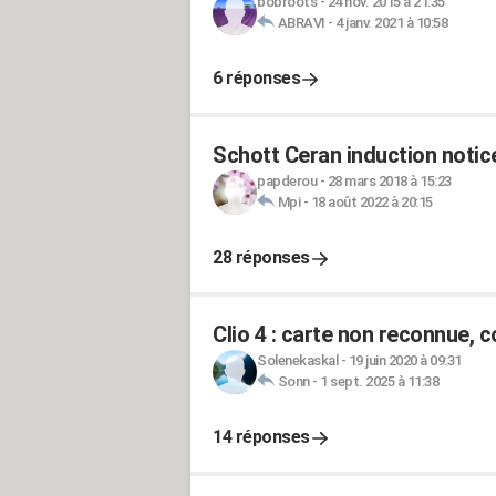
bobroots
-
24 nov. 2015 à 21:35
ABRAVI
-
4 janv. 2021 à 10:58
6 réponses
Schott Ceran induction notic
papderou
-
28 mars 2018 à 15:23
Mpi
-
18 août 2022 à 20:15
28 réponses
Clio 4 : carte non reconnue,
Solenekaskal
-
19 juin 2020 à 09:31
Sonn
-
1 sept. 2025 à 11:38
14 réponses