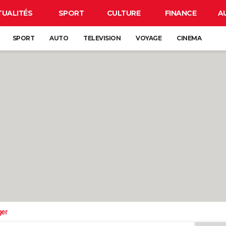
TUALITÉS
SPORT
CULTURE
FINANCE
A
SPORT
AUTO
TELEVISION
VOYAGE
CINEMA
ger