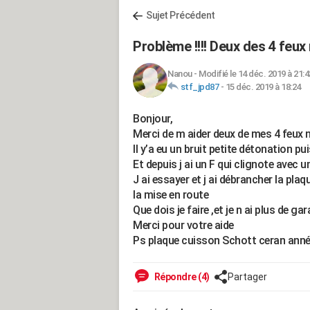
Sujet Précédent
Problème !!!! Deux des 4 feux 
Nanou
-
Modifié le 14 déc. 2019 à 21:4
stf_jpd87
-
15 déc. 2019 à 18:24
Bonjour,
Merci de m aider deux de mes 4 feux 
Il y’a eu un bruit petite détonation p
Et depuis j ai un F qui clignote avec u
J ai essayer et j ai débrancher la plaq
la mise en route
Que dois je faire ,et je n ai plus de ga
Merci pour votre aide
Ps plaque cuisson Schott ceran ann
Répondre (4)
Partager