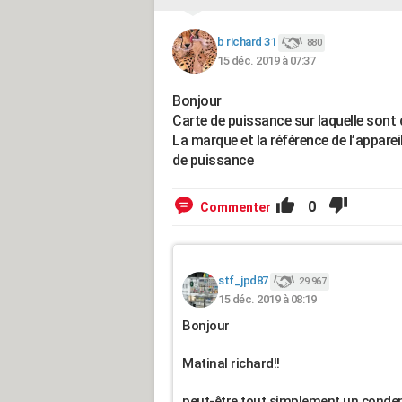
b richard 31
880
15 déc. 2019 à 07:37
Bonjour
Carte de puissance sur laquelle sont
La marque et la référence de l’appareil
de puissance
0
Commenter
stf_jpd87
29 967
15 déc. 2019 à 08:19
Bonjour
Matinal richard!!
peut-être tout simplement un conden