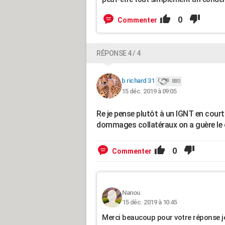
0
Commenter
RÉPONSE 4 / 4
b richard 31
880
15 déc. 2019 à 09:05
Re je pense plutôt à un IGNT en court
dommages collatéraux on a guère le ch
0
Commenter
Nanou
15 déc. 2019 à 10:45
Merci beaucoup pour votre réponse je