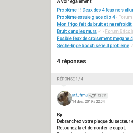
A voir également:
Problème !!!! Deux des 4 feux ne s allu
Problème essuie glace clio 4
-
Forum 
Mon frigo fait du bruit et ne refroidit
Bruit dans les murs
✓
-
Forum Bricola
Fusible feux de croisement megane 4
Sèche-linge bosch série 4 problème
4 réponses
RÉPONSE 1 / 4
stf_frmu
12 511
14 déc. 2019 à 22:04
Bjr.
Debranchez votre plaque du secteur et l
Retounez la et demonter le capot.