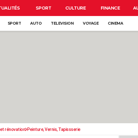
TUALITÉS
SPORT
CULTURE
FINANCE
A
SPORT
AUTO
TELEVISION
VOYAGE
CINEMA
et rénovation
Peinture, Vernis, Tapissserie