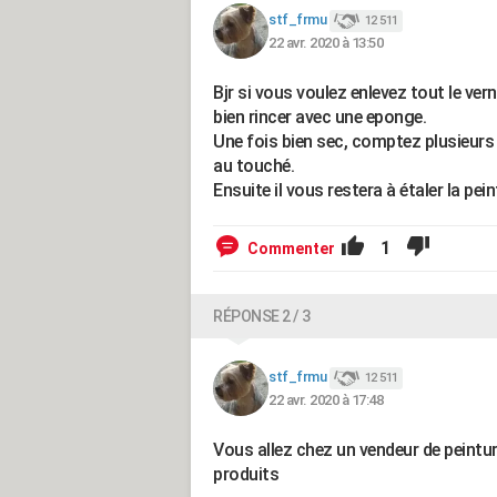
stf_frmu
12 511
22 avr. 2020 à 13:50
Bjr si vous voulez enlevez tout le vern
bien rincer avec une eponge.
Une fois bien sec, comptez plusieurs j
au touché.
Ensuite il vous restera à étaler la pe
1
Commenter
RÉPONSE 2 / 3
stf_frmu
12 511
22 avr. 2020 à 17:48
Vous allez chez un vendeur de peintur
produits