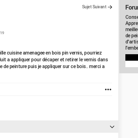
Foru
Sujet Suivant
Consei
Appre
meill
:19
de pe
d'art
l'embe
ille cuisine amenagee en bois pin vernis, pourriez
uit a appliquer pour décaper et retirer le vernis dans
 de peinture puis je appliquer sur ce bois.. merci a