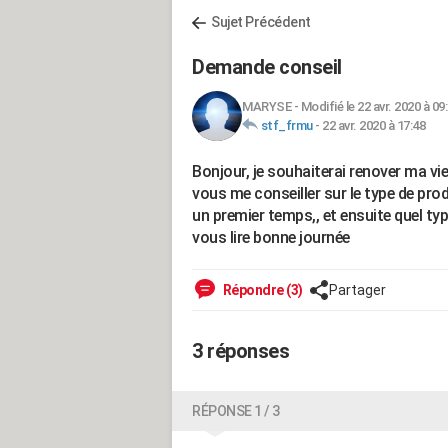
Sujet Précédent
Demande conseil
MARYSE
-
Modifié le 22 avr. 2020 à 09
stf_frmu
-
22 avr. 2020 à 17:48
Bonjour, je souhaiterai renover ma vie
vous me conseiller sur le type de prod
un premier temps,, et ensuite quel type
vous lire bonne journée
Répondre (3)
Partager
3 réponses
RÉPONSE 1 / 3