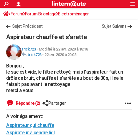
ACTUALITÉS
Forum
Forum Bricolage
Connexion
Electroménager
S'inscrire
Rechercher
Société
Education
Villes
Politique
Faits Divers
Monde
+
SPORT
Sujet Précédent
Sujet Suivant
Football
Cyclisme
Forum
Coupe du monde 2026
Tennis
Rugby
CULTURE
Aspirateur chauffe et s'arette
TNT
Cinéma
Musique
Programme TV
Streaming
Sorties cinéma
+
FINANCE
trick723
-
Modifié le 22 avr. 2020 à 18:18
trick723
-
22 avr. 2020 à 20:08
Impôts
Immobilier
Banque
Crédit
Retraite
Epargne
Risques naturels par ville
Assurance
AUTO
Bonjour,
Réserver un essai
Berlines
Forum auto
Essais
Citadines
SUV
+
HIGH-TECH
le sac est vide, le filtre nettoyé, mais l'aspirateur fait un
drôle de bruit, chauffe et s’arrête au bout de 30s, il ne le
Meilleur smartphone
Ordinateurs
Guide high-tech
Mobiles
Internet
Jeux vidéo
+
BRICOLAGE
faisait pas avant le nettoyage
merci a vous
Aménagement intérieur
Cuisine
Jardinage
+
Forum
Extérieur
Salle de bains
Rangement
WEEK-END
Répondre (2)
Partager
Escapades
Expositions
Week-end nature
Guides de France
Patrimoine
Musées
+
LIFESTYLE
A voir également:
Bien-être
Mode
+
Art de vivre
Loisirs
Modes de vie
SANTE
Aspirateur qui chauffe
Guide de la santé
Médicaments
+
Alimentation
Maladies
Sommeil
Aspirateur à cendre lidl
VOYAGE