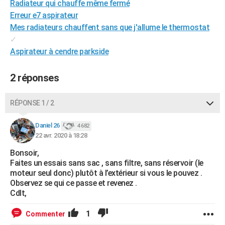
Radiateur qui chauffe même fermé
City break
Voyage de noces
Climat
Destinations
Voyage nature
Forum
+
PHOTO
Erreur e7 aspirateur
Mes radiateurs chauffent sans que j'allume le thermostat
GUIDES D'ACHAT
✓
Aspirateur à cendre parkside
BONS PLANS
CARTE DE VOEUX
2 réponses
Carte Bonne année
Carte Pâques
Carte de Noël
Carte Saint-Valentin
Carte d'anniversaire
DICTIONNAIRE
RÉPONSE 1 / 2
Biographies
Expressions
Dictionnaire
Citations
Proverbes
PROGRAMME TV
Daniel 26
4 682
COPAINS D'AVANT
22 avr. 2020 à 18:28
Se connecter
Collèges
Universités
Service militaire
S'inscrire
Lycées
Primaires
Entreprises
Avis de recherche
Bonsoir,
AVIS DE DÉCÈS
Faites un essais sans sac , sans filtre, sans réservoir (le
moteur seul donc) plutôt à l’extérieur si vous le pouvez .
FORUM
Observez se qui ce passe et revenez .
Cdlt,
Lifestyle
Sport
Television
Cinema
Bricolage
Culture
Auto
Voyage
1
Commenter