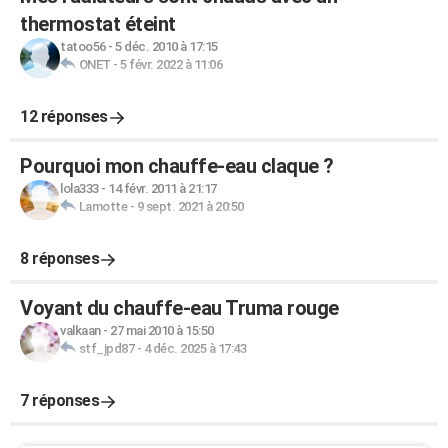
thermostat éteint
tatoo56
-
5 déc. 2010 à 17:15
ONET
-
5 févr. 2022 à 11:06
12 réponses
Pourquoi mon chauffe-eau claque ?
lola333
-
14 févr. 2011 à 21:17
Lamotte
-
9 sept. 2021 à 20:50
8 réponses
Voyant du chauffe-eau Truma rouge
valkaan
-
27 mai 2010 à 15:50
stf_jpd87
-
4 déc. 2025 à 17:43
7 réponses