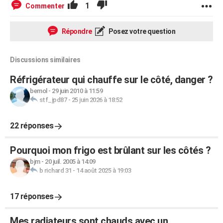
1
Commenter
Répondre
Posez votre question
Discussions similaires
Réfrigérateur qui chauffe sur le côté, danger ?
bemol
-
29 juin 2010 à 11:59
stf_jpd87
-
25 juin 2026 à 18:52
22 réponses
Pourquoi mon frigo est brûlant sur les côtés ?
bjm
-
20 juil. 2005 à 14:09
b richard 31
-
14 août 2025 à 19:03
17 réponses
Mes radiateurs sont chauds avec un