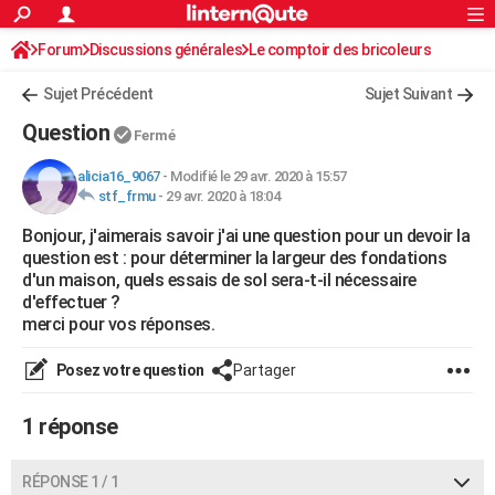
ACTUALITÉS
Forum
Discussions générales
Connexion
S'inscrire
Le comptoir des bricoleurs
Rechercher
Société
Education
Villes
Politique
Faits Divers
Monde
+
SPORT
Sujet Précédent
Sujet Suivant
Football
Cyclisme
Forum
Coupe du monde 2026
Tennis
Rugby
CULTURE
Question
Fermé
TNT
Cinéma
Musique
Programme TV
Streaming
Sorties cinéma
+
FINANCE
alicia16_9067
-
Modifié le 29 avr. 2020 à 15:57
stf_frmu
-
29 avr. 2020 à 18:04
Impôts
Immobilier
Banque
Crédit
Retraite
Epargne
Risques naturels par ville
Assurance
AUTO
Bonjour, j'aimerais savoir j'ai une question pour un devoir la
Réserver un essai
Berlines
Forum auto
Essais
Citadines
SUV
+
HIGH-TECH
question est : pour déterminer la largeur des fondations
d'un maison, quels essais de sol sera-t-il nécessaire
Meilleur smartphone
Ordinateurs
Guide high-tech
Mobiles
Internet
Jeux vidéo
+
BRICOLAGE
d'effectuer ?
merci pour vos réponses.
Aménagement intérieur
Cuisine
Jardinage
+
Forum
Extérieur
Salle de bains
Rangement
WEEK-END
Posez votre question
Partager
Escapades
Expositions
Week-end nature
Guides de France
Patrimoine
Musées
+
LIFESTYLE
1 réponse
Bien-être
Mode
+
Art de vivre
Loisirs
Modes de vie
SANTE
Guide de la santé
Médicaments
+
Alimentation
Maladies
Sommeil
VOYAGE
RÉPONSE 1 / 1