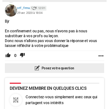
City break
Voyage de noces
Climat
Destinations
Voyage nature
Forum
+
PHOTO
stf_frmu
12 511
29 avr. 2020 à 18:04
GUIDES D'ACHAT
Bjr
BONS PLANS
En confinement ou pas, nous n'avons pas à nous
CARTE DE VOEUX
substituer à vos profs ou leçon.
Donc nous n'allons pas vous donner la réponse et vous
Carte Bonne année
Carte Pâques
Carte de Noël
Carte Saint-Valentin
Carte d'anniversaire
DICTIONNAIRE
laisser réfléchir à votre problématique
Biographies
Expressions
Dictionnaire
Citations
Proverbes
PROGRAMME TV
0
COPAINS D'AVANT
Posez votre question
Se connecter
Collèges
Universités
Service militaire
S'inscrire
Lycées
Primaires
Entreprises
Avis de recherche
AVIS DE DÉCÈS
FORUM
DEVENEZ MEMBRE EN QUELQUES CLICS
Lifestyle
Sport
Television
Cinema
Bricolage
Culture
Auto
Voyage
Connectez-vous simplement avec ceux qui
partagent vos intérêts