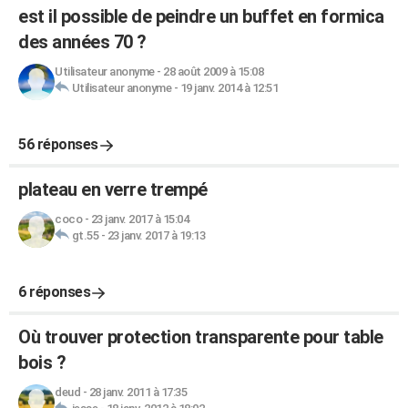
est il possible de peindre un buffet en formica
des années 70 ?
Utilisateur anonyme
-
28 août 2009 à 15:08
Utilisateur anonyme
-
19 janv. 2014 à 12:51
56 réponses
plateau en verre trempé
coco
-
23 janv. 2017 à 15:04
gt.55
-
23 janv. 2017 à 19:13
6 réponses
Où trouver protection transparente pour table
bois ?
deud
-
28 janv. 2011 à 17:35