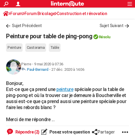
ACTUALITÉS
Forum
Forum Bricolage
Connexion
Construction et rénovation
S'inscrire
Rechercher
Société
Education
Villes
Politique
Faits Divers
Monde
+
SPORT
Peinture, Vernis, Tapissserie
Sujet Précédent
Sujet Suivant
Football
Cyclisme
Forum
Coupe du monde 2026
Tennis
Rugby
CULTURE
Peinture pour table de ping-pong
Résolu
TNT
Cinéma
Musique
Programme TV
Streaming
Sorties cinéma
+
FINANCE
Peinture
Castorama
Table
Impôts
Immobilier
Banque
Crédit
Retraite
Epargne
Risques naturels par ville
Assurance
AUTO
Pierre
-
9 mai 2020 à 07:36
Réserver un essai
Berlines
Forum auto
Essais
Citadines
SUV
+
HIGH-TECH
Paul-Bernard
-
27 déc. 2020 à 14:06
Meilleur smartphone
Ordinateurs
Guide high-tech
Mobiles
Internet
Jeux vidéo
+
BRICOLAGE
Bonjour,
Est-ce que ça prend une
peinture
spéciale pour la table de
Aménagement intérieur
Cuisine
Jardinage
+
Forum
Extérieur
Salle de bains
Rangement
WEEK-END
ping-pong et où la trouver car je demeure à Boucherville et
aussi est-ce que ça prend aussi une peinture spéciale pour
Escapades
Expositions
Week-end nature
Guides de France
Patrimoine
Musées
+
LIFESTYLE
faire les rebords blanc ?
Bien-être
Mode
+
Art de vivre
Loisirs
Modes de vie
SANTE
Merci de me répondre ...
Guide de la santé
Médicaments
+
Alimentation
Maladies
Sommeil
VOYAGE
Répondre (2)
Posez votre question
Partager