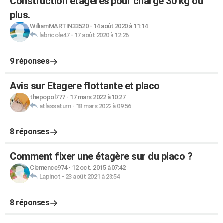
Construction étagères pour charge 30 kg ou
plus.
WilliamMARTIN33520
-
14 août 2020 à 11:14
labricole47
-
17 août 2020 à 12:26
9 réponses
Avis sur Etagere flottante et placo
thepopol777
-
17 mars 2022 à 10:27
atlassaturn
-
18 mars 2022 à 09:56
8 réponses
Comment fixer une étagère sur du placo ?
Clemence974
-
12 oct. 2015 à 07:42
Lapinot
-
23 août 2021 à 23:54
8 réponses