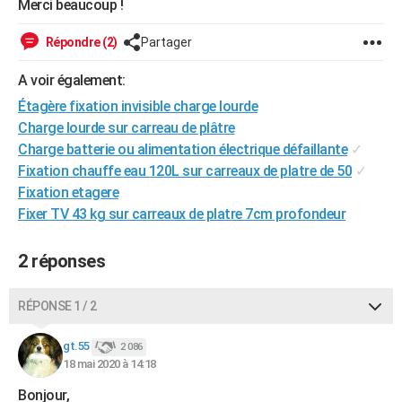
Merci beaucoup !
City break
Voyage de noces
Climat
Destinations
Voyage nature
Forum
+
PHOTO
Répondre (2)
Partager
GUIDES D'ACHAT
A voir également:
BONS PLANS
Étagère fixation invisible charge lourde
Charge lourde sur carreau de plâtre
CARTE DE VOEUX
Charge batterie ou alimentation électrique défaillante
✓
Carte Bonne année
Carte Pâques
Carte de Noël
Carte Saint-Valentin
Carte d'anniversaire
DICTIONNAIRE
Fixation chauffe eau 120L sur carreaux de platre de 50
✓
Fixation etagere
Biographies
Expressions
Dictionnaire
Citations
Proverbes
PROGRAMME TV
Fixer TV 43 kg sur carreaux de platre 7cm profondeur
COPAINS D'AVANT
2 réponses
Se connecter
Collèges
Universités
Service militaire
S'inscrire
Lycées
Primaires
Entreprises
Avis de recherche
AVIS DE DÉCÈS
RÉPONSE 1 / 2
FORUM
Lifestyle
Sport
Television
Cinema
Bricolage
Culture
Auto
Voyage
gt.55
2 086
18 mai 2020 à 14:18
Bonjour,