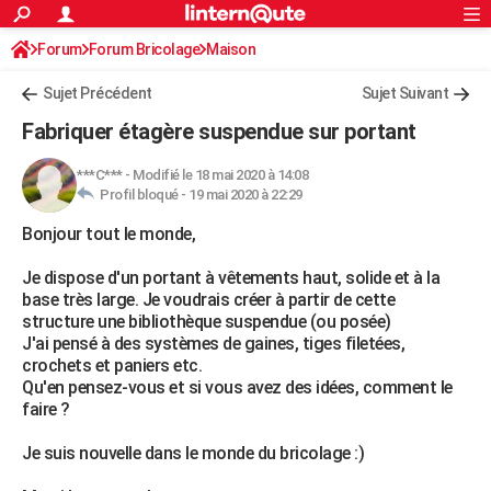
ACTUALITÉS
Forum
Forum Bricolage
Connexion
Maison
S'inscrire
Rechercher
Société
Education
Villes
Politique
Faits Divers
Monde
+
SPORT
Sujet Précédent
Sujet Suivant
Football
Cyclisme
Forum
Coupe du monde 2026
Tennis
Rugby
CULTURE
Fabriquer étagère suspendue sur portant
TNT
Cinéma
Musique
Programme TV
Streaming
Sorties cinéma
+
FINANCE
***C***
-
Modifié le 18 mai 2020 à 14:08
Profil bloqué -
19 mai 2020 à 22:29
Impôts
Immobilier
Banque
Crédit
Retraite
Epargne
Risques naturels par ville
Assurance
AUTO
Bonjour tout le monde,
Réserver un essai
Berlines
Forum auto
Essais
Citadines
SUV
+
HIGH-TECH
Je dispose d'un portant à vêtements haut, solide et à la
Meilleur smartphone
Ordinateurs
Guide high-tech
Mobiles
Internet
Jeux vidéo
+
BRICOLAGE
base très large. Je voudrais créer à partir de cette
structure une bibliothèque suspendue (ou posée)
Aménagement intérieur
Cuisine
Jardinage
+
Forum
Extérieur
Salle de bains
Rangement
WEEK-END
J'ai pensé à des systèmes de gaines, tiges filetées,
crochets et paniers etc.
Escapades
Expositions
Week-end nature
Guides de France
Patrimoine
Musées
+
LIFESTYLE
Qu'en pensez-vous et si vous avez des idées, comment le
faire ?
Bien-être
Mode
+
Art de vivre
Loisirs
Modes de vie
SANTE
Je suis nouvelle dans le monde du bricolage :)
Guide de la santé
Médicaments
+
Alimentation
Maladies
Sommeil
VOYAGE