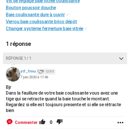
Vis de réglage baie vitrée coulissante
City break
Voyage de noces
Climat
Destinations
Voyage nature
Forum
+
PHOTO
Bouton poussoir douche
Baie coulissante dure à ouvrir
✓
GUIDES D'ACHAT
Verrou baie coulissante brico dépôt
Changer système fermeture baie vitrée
✓
BONS PLANS
CARTE DE VOEUX
1 réponse
Carte Bonne année
Carte Pâques
Carte de Noël
Carte Saint-Valentin
Carte d'anniversaire
DICTIONNAIRE
RÉPONSE 1 / 1
Biographies
Expressions
Dictionnaire
Citations
Proverbes
PROGRAMME TV
stf_frmu
12 511
7 juin 2020 à 17:46
COPAINS D'AVANT
Bjr
Se connecter
Collèges
Universités
Service militaire
S'inscrire
Lycées
Primaires
Entreprises
Avis de recherche
AVIS DE DÉCÈS
Dans la feuillure de votre baie coulissante vous avez une
tige qui se retracte quand la baie touche le montant.
FORUM
Regardez si elle est toujours presente et si elle se rétracte
bien
Lifestyle
Sport
Television
Cinema
Bricolage
Culture
Auto
Voyage
0
Commenter