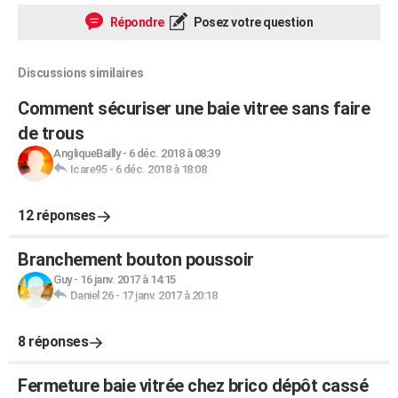
Répondre
Posez votre question
Discussions similaires
Comment sécuriser une baie vitree sans faire
de trous
AngliqueBailly
-
6 déc. 2018 à 08:39
Icare95
-
6 déc. 2018 à 18:08
12 réponses
Branchement bouton poussoir
Guy
-
16 janv. 2017 à 14:15
Daniel 26
-
17 janv. 2017 à 20:18
8 réponses
Fermeture baie vitrée chez brico dépôt cassé