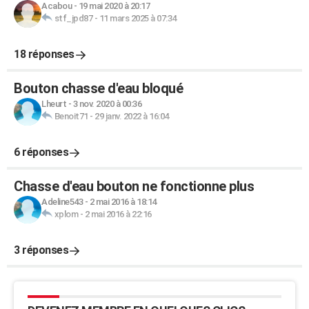
Acabou
-
19 mai 2020 à 20:17
stf_jpd87
-
11 mars 2025 à 07:34
18 réponses
Bouton chasse d'eau bloqué
Lheurt
-
3 nov. 2020 à 00:36
Benoit71
-
29 janv. 2022 à 16:04
6 réponses
Chasse d'eau bouton ne fonctionne plus
Adeline543
-
2 mai 2016 à 18:14
xplom
-
2 mai 2016 à 22:16
3 réponses