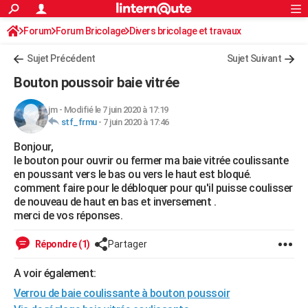
ACTUALITÉS
Forum
Forum Bricolage
Connexion
Divers bricolage et travaux
S'inscrire
Rechercher
Société
Education
Villes
Politique
Faits Divers
Monde
+
SPORT
Sujet Précédent
Sujet Suivant
Football
Cyclisme
Forum
Coupe du monde 2026
Tennis
Rugby
CULTURE
Bouton poussoir baie vitrée
TNT
Cinéma
Musique
Programme TV
Streaming
Sorties cinéma
+
FINANCE
jm
-
Modifié le 7 juin 2020 à 17:19
stf_frmu
-
7 juin 2020 à 17:46
Impôts
Immobilier
Banque
Crédit
Retraite
Epargne
Risques naturels par ville
Assurance
AUTO
Bonjour,
Réserver un essai
Berlines
Forum auto
Essais
Citadines
SUV
+
HIGH-TECH
le bouton pour ouvrir ou fermer ma baie vitrée coulissante
en poussant vers le bas ou vers le haut est bloqué.
Meilleur smartphone
Ordinateurs
Guide high-tech
Mobiles
Internet
Jeux vidéo
+
BRICOLAGE
comment faire pour le débloquer pour qu'il puisse coulisser
de nouveau de haut en bas et inversement .
Aménagement intérieur
Cuisine
Jardinage
+
Forum
Extérieur
Salle de bains
Rangement
WEEK-END
merci de vos réponses.
Escapades
Expositions
Week-end nature
Guides de France
Patrimoine
Musées
+
LIFESTYLE
Répondre (1)
Partager
Bien-être
Mode
+
Art de vivre
Loisirs
Modes de vie
SANTE
A voir également:
Verrou de baie coulissante à bouton poussoir
Guide de la santé
Médicaments
+
Alimentation
Maladies
Sommeil
VOYAGE