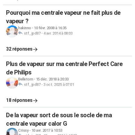
Pourquoi ma centrale vapeur ne fait plus de
vapeur ?
hakinno
-
10 févr. 2008 à 16:35
stf_jpd87
-
4 avr. 2014 à 08:03
32 réponses
Plus de vapeur sur ma centrale Perfect Care
de Philips
Belletom
-
15 déc. 2018 à 20:33
stf_jpd87
-
3 oct. 2025 à 07:01
18 réponses
De la vapeur sort de sous le socle de ma
centrale vapeur calor G
Crissy
-
10 avr. 2017 à 10:53