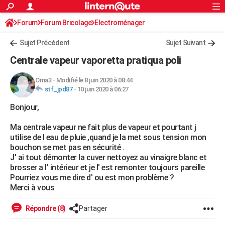
ACTUALITÉS
Forum
Forum Bricolage
Connexion
Electroménager
S'inscrire
Rechercher
Société
Education
Villes
Politique
Faits Divers
Monde
+
SPORT
Sujet Précédent
Sujet Suivant
Football
Cyclisme
Forum
Coupe du monde 2026
Tennis
Rugby
CULTURE
Centrale vapeur vaporetta pratiqua poli
TNT
Cinéma
Musique
Programme TV
Streaming
Sorties cinéma
+
FINANCE
Oma3
-
Modifié le 8 juin 2020 à 08:44
stf_jpd87
-
10 juin 2020 à 06:27
Impôts
Immobilier
Banque
Crédit
Retraite
Epargne
Risques naturels par ville
Assurance
AUTO
Bonjour,
Réserver un essai
Berlines
Forum auto
Essais
Citadines
SUV
+
HIGH-TECH
Ma centrale vapeur ne fait plus de vapeur et pourtant j
Meilleur smartphone
Ordinateurs
Guide high-tech
Mobiles
Internet
Jeux vidéo
+
BRICOLAGE
utilise de l eau de pluie ,quand je la met sous tension mon
bouchon se met pas en sécurité .
Aménagement intérieur
Cuisine
Jardinage
+
Forum
Extérieur
Salle de bains
Rangement
WEEK-END
J' ai tout démonter la cuver nettoyez au vinaigre blanc et
brosser a l' intérieur et je l' est remonter toujours pareille
Escapades
Expositions
Week-end nature
Guides de France
Patrimoine
Musées
+
LIFESTYLE
Pourriez vous me dire d' ou est mon problème ?
Merci à vous
Bien-être
Mode
+
Art de vivre
Loisirs
Modes de vie
SANTE
Répondre (8)
Partager
Guide de la santé
Médicaments
+
Alimentation
Maladies
Sommeil
VOYAGE