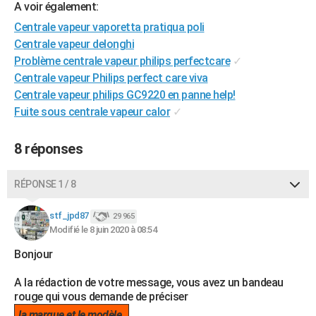
A voir également:
City break
Voyage de noces
Climat
Destinations
Voyage nature
Forum
+
PHOTO
Centrale vapeur vaporetta pratiqua poli
Centrale vapeur delonghi
GUIDES D'ACHAT
Problème centrale vapeur philips perfectcare
✓
BONS PLANS
Centrale vapeur Philips perfect care viva
Centrale vapeur philips GC9220 en panne help!
CARTE DE VOEUX
Fuite sous centrale vapeur calor
✓
Carte Bonne année
Carte Pâques
Carte de Noël
Carte Saint-Valentin
Carte d'anniversaire
DICTIONNAIRE
8 réponses
Biographies
Expressions
Dictionnaire
Citations
Proverbes
PROGRAMME TV
RÉPONSE 1 / 8
COPAINS D'AVANT
Se connecter
Collèges
Universités
Service militaire
S'inscrire
Lycées
Primaires
Entreprises
Avis de recherche
stf_jpd87
29 965
AVIS DE DÉCÈS
Modifié le 8 juin 2020 à 08:54
FORUM
Bonjour
Lifestyle
Sport
Television
Cinema
Bricolage
Culture
Auto
Voyage
A la rédaction de votre message, vous avez un bandeau
rouge qui vous demande de préciser
la marque et le modèle