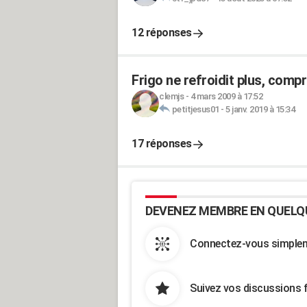
12 réponses
Frigo ne refroidit plus, comp
clemjs
-
4 mars 2009 à 17:52
petitjesus01
-
5 janv. 2019 à 15:34
17 réponses
DEVENEZ MEMBRE EN QUELQ
Connectez-vous simpleme
Suivez vos discussions 