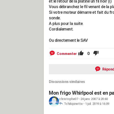
et le retour de la platine un fil noir (I)
Vous débranchez le fil venant de la plat
Si votre moteur démarre et fait du fro
sonde.
A plus pour la suite.
Cordialement.
Ou directement le SAV
0
Commenter
Répond
Discussions similaires
Mon frigo Whirlpool est en p
christophe07
-
24 janv. 2007 à 20:40
Tchikipinette
-
1 juil. 2019 à 16:09