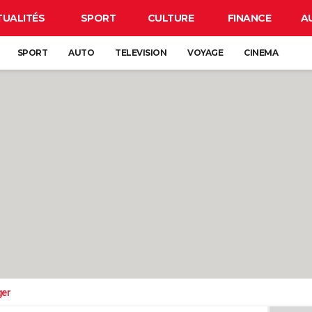
TUALITÉS
SPORT
CULTURE
FINANCE
A
SPORT
AUTO
TELEVISION
VOYAGE
CINEMA
ger