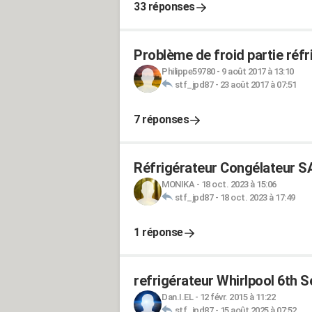
33 réponses
Problème de froid partie réf
Philippe59780
-
9 août 2017 à 13:10
stf_jpd87
-
23 août 2017 à 07:51
7 réponses
Réfrigérateur Congélateur S
MONIKA
-
18 oct. 2023 à 15:06
stf_jpd87
-
18 oct. 2023 à 17:49
1 réponse
refrigérateur Whirlpool 6th 
Dan.I.EL
-
12 févr. 2015 à 11:22
stf_jpd87
-
15 août 2025 à 07:52