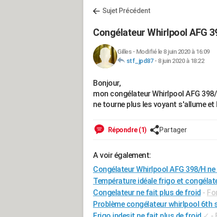
Sujet Précédent
Congélateur Whirlpool AFG 398
Gilles
-
Modifié le 8 juin 2020 à 16:09
stf_jpd87
-
8 juin 2020 à 18:22
Bonjour,
mon congélateur Whirlpool AFG 398/H à
ne tourne plus les voyant s'allume et 
Répondre (1)
Partager
A voir également:
Congélateur Whirlpool AFG 398/H ne f
Température idéale frigo et congélat
Congelateur ne fait plus de froid
-
Fo
Problème congélateur whirlpool 6th 
Frigo indesit ne fait plus de froid
✓
-