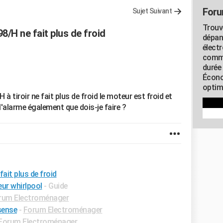
Foru
Sujet Suivant
Trouv
/H ne fait plus de froid
dépan
élect
commu
durée
Écono
optimi
 tiroir ne fait plus de froid le moteur est froid et
l'alarme également que dois-je faire ?
ait plus de froid
eur whirlpool
- Guide
rum Electroménager
sense
-
Forum Electroménager
Forum Electroménager