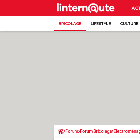
AC
BRICOLAGE
LIFESTYLE
CULTURE
Forum
Forum Bricolage
Electroména