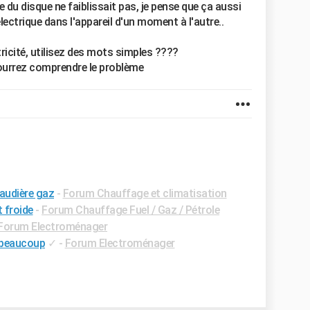
 du disque ne faiblissait pas, je pense que ça aussi
électrique dans l'appareil d'un moment à l'autre..
ctricité, utilisez des mots simples ????
pourrez comprendre le problème
audière gaz
-
Forum Chauffage et climatisation
t froide
-
Forum Chauffage Fuel / Gaz / Pétrole
Forum Electroménager
 beaucoup
✓
-
Forum Electroménager