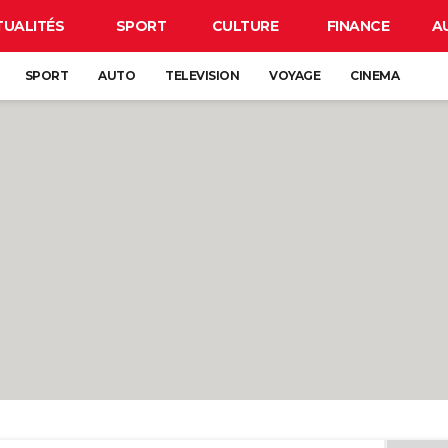
TUALITÉS
SPORT
CULTURE
FINANCE
A
SPORT
AUTO
TELEVISION
VOYAGE
CINEMA