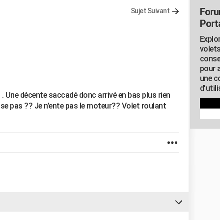
Foru
Sujet Suivant
Porta
Explor
volets
conse
pour 
une c
d'util
 . Une décente saccadé donc arrivé en bas plus rien
e se pas ?? Je n’ente pas le moteur?? Volet roulant