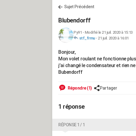
Sujet Précédent
Blubendorff
Py91
-
Modifié le 21 juil. 2020 à 15:13
stf_frmu
-
21 juil. 2020 à 16:01
Bonjour,
Mon volet roulant ne fonctionne plus
j’ai changé le condensateur et rien n
Bubendorff
Répondre (1)
Partager
1 réponse
RÉPONSE 1 / 1