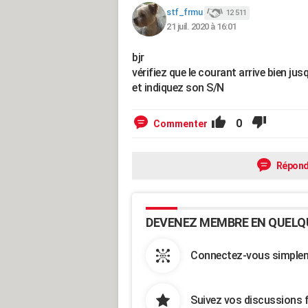
stf_frmu
12 511
21 juil. 2020 à 16:01
bjr
vérifiez que le courant arrive bien jus
et indiquez son S/N
0
Commenter
Répond
DEVENEZ MEMBRE EN QUELQ
Connectez-vous simpleme
Suivez vos discussions 