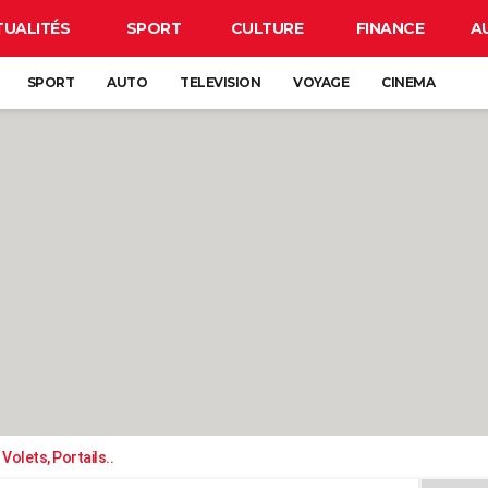
TUALITÉS
SPORT
CULTURE
FINANCE
A
SPORT
AUTO
TELEVISION
VOYAGE
CINEMA
Volets, Portails..