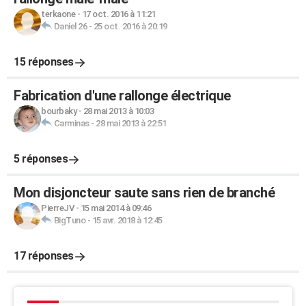
terkaone
-
17 oct. 2016 à 11:21
Daniel 26
-
25 oct. 2016 à 20:19
15 réponses
Fabrication d'une rallonge électrique
bourbaky
-
28 mai 2013 à 10:03
Carminas
-
28 mai 2013 à 22:51
5 réponses
Mon disjoncteur saute sans rien de branché
PierreJV
-
15 mai 2014 à 09:46
BigTuno
-
15 avr. 2018 à 12:45
17 réponses