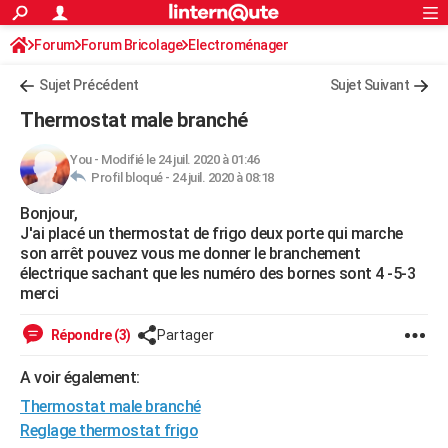
ACTUALITÉS
Forum
Forum Bricolage
Connexion
Electroménager
S'inscrire
Rechercher
Société
Education
Villes
Politique
Faits Divers
Monde
+
SPORT
Sujet Précédent
Sujet Suivant
Football
Cyclisme
Forum
Coupe du monde 2026
Tennis
Rugby
CULTURE
Thermostat male branché
TNT
Cinéma
Musique
Programme TV
Streaming
Sorties cinéma
+
FINANCE
You
-
Modifié le 24 juil. 2020 à 01:46
Profil bloqué -
24 juil. 2020 à 08:18
Impôts
Immobilier
Banque
Crédit
Retraite
Epargne
Risques naturels par ville
Assurance
AUTO
Bonjour,
Réserver un essai
Berlines
Forum auto
Essais
Citadines
SUV
+
HIGH-TECH
J'ai placé un thermostat de frigo deux porte qui marche
son arrêt pouvez vous me donner le branchement
Meilleur smartphone
Ordinateurs
Guide high-tech
Mobiles
Internet
Jeux vidéo
+
BRICOLAGE
électrique sachant que les numéro des bornes sont 4 -5-3
merci
Aménagement intérieur
Cuisine
Jardinage
+
Forum
Extérieur
Salle de bains
Rangement
WEEK-END
Répondre (3)
Partager
Escapades
Expositions
Week-end nature
Guides de France
Patrimoine
Musées
+
LIFESTYLE
A voir également:
Bien-être
Mode
+
Art de vivre
Loisirs
Modes de vie
SANTE
Thermostat male branché
Guide de la santé
Médicaments
+
Alimentation
Maladies
Sommeil
Reglage thermostat frigo
VOYAGE