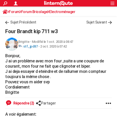
ACTUALITÉS
Forum
Forum Bricolage
Connexion
Electroménager
S'inscrire
Rechercher
Société
Education
Villes
Politique
Faits Divers
Monde
+
SPORT
Sujet Précédent
Sujet Suivant
Football
Cyclisme
Forum
Coupe du monde 2026
Tennis
Rugby
CULTURE
Four Brandt kip 711 w3
TNT
Cinéma
Musique
Programme TV
Streaming
Sorties cinéma
+
FINANCE
Brigitte
-
Modifié le 1 oct. 2020 à 08:47
stf_jpd87
-
2 oct. 2020 à 07:42
Impôts
Immobilier
Banque
Crédit
Retraite
Epargne
Risques naturels par ville
Assurance
AUTO
Bonjour,
Réserver un essai
Berlines
Forum auto
Essais
Citadines
SUV
+
HIGH-TECH
J ai un problème avec mon four ,suite a une coupure de
courant, mon four ne fait que clignoter et biper.
Meilleur smartphone
Ordinateurs
Guide high-tech
Mobiles
Internet
Jeux vidéo
+
BRICOLAGE
J ai deja essayer d eteindre et de rallumer mon compteur
toujours la même chose .
Aménagement intérieur
Cuisine
Jardinage
+
Forum
Extérieur
Salle de bains
Rangement
WEEK-END
Pouvez vous m aider svp
Cordialement
Escapades
Expositions
Week-end nature
Guides de France
Patrimoine
Musées
+
LIFESTYLE
Brigitte
Bien-être
Mode
+
Art de vivre
Loisirs
Modes de vie
SANTE
Répondre (2)
Partager
Guide de la santé
Médicaments
+
Alimentation
Maladies
Sommeil
VOYAGE
A voir également: