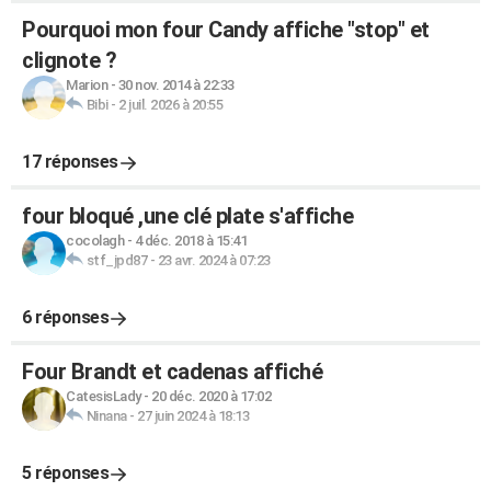
Pourquoi mon four Candy affiche "stop" et
clignote ?
Marion
-
30 nov. 2014 à 22:33
Bibi
-
2 juil. 2026 à 20:55
17 réponses
four bloqué ,une clé plate s'affiche
cocolagh
-
4 déc. 2018 à 15:41
stf_jpd87
-
23 avr. 2024 à 07:23
6 réponses
Four Brandt et cadenas affiché
CatesisLady
-
20 déc. 2020 à 17:02
Ninana
-
27 juin 2024 à 18:13
5 réponses