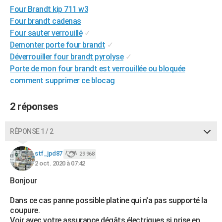
Four Brandt kip 711 w3
City break
Voyage de noces
Climat
Destinations
Voyage nature
Forum
+
PHOTO
Four brandt cadenas
GUIDES D'ACHAT
Four sauter verrouillé
✓
Demonter porte four brandt
✓
BONS PLANS
Déverrouiller four brandt pyrolyse
✓
Porte de mon four brandt est verrouillée ou bloquée
CARTE DE VOEUX
comment supprimer ce blocag
Carte Bonne année
Carte Pâques
Carte de Noël
Carte Saint-Valentin
Carte d'anniversaire
DICTIONNAIRE
2 réponses
Biographies
Expressions
Dictionnaire
Citations
Proverbes
PROGRAMME TV
RÉPONSE 1 / 2
COPAINS D'AVANT
Se connecter
Collèges
Universités
Service militaire
S'inscrire
Lycées
Primaires
Entreprises
Avis de recherche
AVIS DE DÉCÈS
stf_jpd87
29 968
2 oct. 2020 à 07:42
FORUM
Bonjour
Lifestyle
Sport
Television
Cinema
Bricolage
Culture
Auto
Voyage
Dans ce cas panne possible platine qui n'a pas supporté la
coupure.
Voir avec votre assurance dégâts électriques si prise en