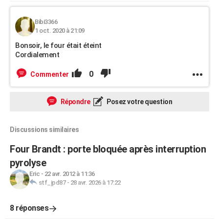
Bibi3366
1 oct. 2020 à 21:09
Bonsoir, le four était éteint
Cordialement
0
Commenter
Répondre
Posez votre question
Discussions similaires
Four Brandt : porte bloquée après interruption
pyrolyse
Eric
-
22 avr. 2012 à 11:36
stf_jpd87
-
28 avr. 2026 à 17:22
8 réponses