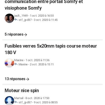
communication entre portail Somfy et
visiophone Somfy
jault_1949
-
1 oct. 2020 à 16:50
stf_jpd87
-
3 oct. 2020 à 11:45
5 réponses
Fusibles verres 5x20mm tapis course moteur
180 V
Maxine
-
1 oct. 2020 à 11:36
Maxine
-
2 oct. 2020 à 15:11
13 réponses
Moteur nice spin
Martail
-
8 oct. 2020 à 17:50
stf_jpd87
-
9 oct. 2020 à 08:55