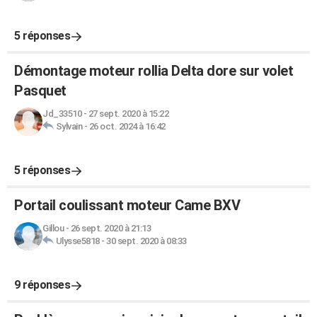
5 réponses
Démontage moteur rollia Delta dore sur volet
Pasquet
Jd_33510
-
27 sept. 2020 à 15:22
Sylvain
-
26 oct. 2024 à 16:42
5 réponses
Portail coulissant moteur Came BXV
Gillou
-
26 sept. 2020 à 21:13
Ulysse5818
-
30 sept. 2020 à 08:33
9 réponses