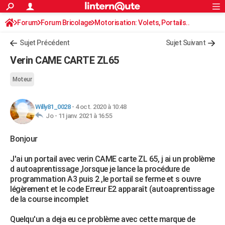
ACTUALITÉS
Forum
Forum Bricolage
Connexion
Motorisation: Volets, Portails..
S'inscrire
Rechercher
Société
Education
Villes
Politique
Faits Divers
Monde
+
SPORT
Sujet Précédent
Sujet Suivant
Football
Cyclisme
Forum
Coupe du monde 2026
Tennis
Rugby
CULTURE
Verin CAME CARTE ZL65
TNT
Cinéma
Musique
Programme TV
Streaming
Sorties cinéma
+
FINANCE
Moteur
Impôts
Immobilier
Banque
Crédit
Retraite
Epargne
Risques naturels par ville
Assurance
AUTO
Willy81_0028
-
4 oct. 2020 à 10:48
Réserver un essai
Berlines
Forum auto
Essais
Citadines
SUV
+
HIGH-TECH
Jo -
11 janv. 2021 à 16:55
Meilleur smartphone
Ordinateurs
Guide high-tech
Mobiles
Internet
Jeux vidéo
+
BRICOLAGE
Bonjour
Aménagement intérieur
Cuisine
Jardinage
+
Forum
Extérieur
Salle de bains
Rangement
WEEK-END
J'ai un portail avec verin CAME carte ZL 65, j ai un problème
d autoaprentissage ,lorsque je lance la procédure de
Escapades
Expositions
Week-end nature
Guides de France
Patrimoine
Musées
+
LIFESTYLE
programmation A3 puis 2 ,le portail se ferme et s ouvre
légèrement et le code Erreur E2 apparaît (autoaprentissage
Bien-être
Mode
+
Art de vivre
Loisirs
Modes de vie
SANTE
de la course incomplet
Guide de la santé
Médicaments
+
Alimentation
Maladies
Sommeil
VOYAGE
Quelqu'un a deja eu ce problème avec cette marque de