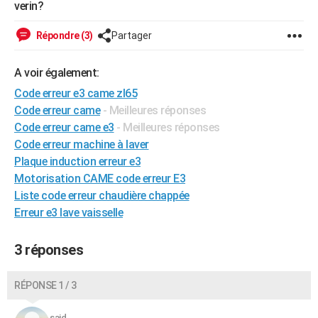
verin?
City break
Voyage de noces
Climat
Destinations
Voyage nature
Forum
+
PHOTO
Répondre (3)
Partager
GUIDES D'ACHAT
A voir également:
BONS PLANS
Code erreur e3 came zl65
CARTE DE VOEUX
Code erreur came
- Meilleures réponses
Code erreur came e3
- Meilleures réponses
Carte Bonne année
Carte Pâques
Carte de Noël
Carte Saint-Valentin
Carte d'anniversaire
DICTIONNAIRE
Code erreur machine à laver
Biographies
Expressions
Dictionnaire
Citations
Proverbes
Plaque induction erreur e3
PROGRAMME TV
Motorisation CAME code erreur E3
COPAINS D'AVANT
Liste code erreur chaudière chappée
Erreur e3 lave vaisselle
Se connecter
Collèges
Universités
Service militaire
S'inscrire
Lycées
Primaires
Entreprises
Avis de recherche
AVIS DE DÉCÈS
FORUM
3 réponses
Lifestyle
Sport
Television
Cinema
Bricolage
Culture
Auto
Voyage
RÉPONSE 1 / 3
said