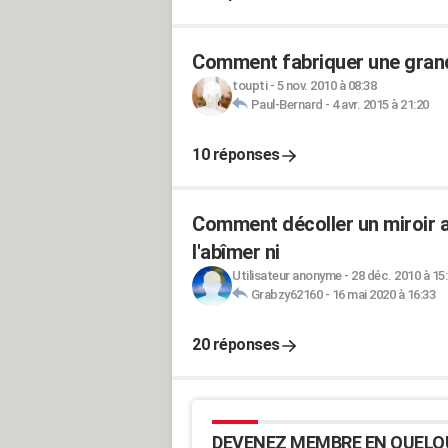
Comment fabriquer une grande
toupti
-
5 nov. 2010 à 08:38
Paul-Bernard
-
4 avr. 2015 à 21:20
10 réponses
Comment décoller un miroir a
l'abîmer ni
Utilisateur anonyme
-
28 déc. 2010 à 15
Grabzy62160
-
16 mai 2020 à 16:33
20 réponses
DEVENEZ MEMBRE EN QUELQ