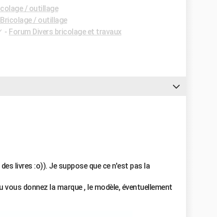
colage / outillage
ricolage / outillage
✓
-
Forum Divers bricolage et travaux
c des livres :o)). Je suppose que ce n'est pas la
 vous donnez la marque , le modèle, éventuellement