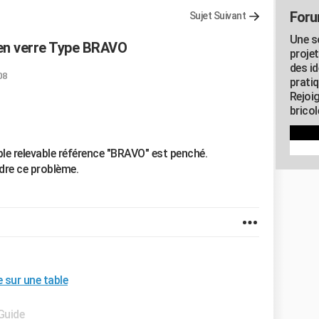
Foru
Sujet Suivant
Une s
 en verre Type BRAVO
proje
des id
08
pratiq
Rejoi
brico
ble relevable référence "BRAVO" est penché.
udre ce problème.
 sur une table
 Guide