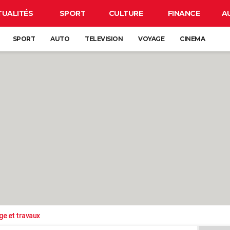
TUALITÉS
SPORT
CULTURE
FINANCE
A
SPORT
AUTO
TELEVISION
VOYAGE
CINEMA
ge et travaux