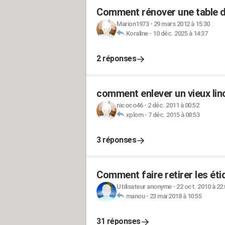
Comment rénover une table d
Marion1973
-
29 mars 2012 à 15:30
Koraline
-
10 déc. 2025 à 14:37
2 réponses
comment enlever un vieux lin
nicoco46
-
2 déc. 2011 à 00:52
xplom
-
7 déc. 2015 à 08:53
3 réponses
Comment faire retirer les ét
Utilisateur anonyme
-
22 oct. 2010 à 22
manou
-
23 mai 2018 à 10:55
31 réponses