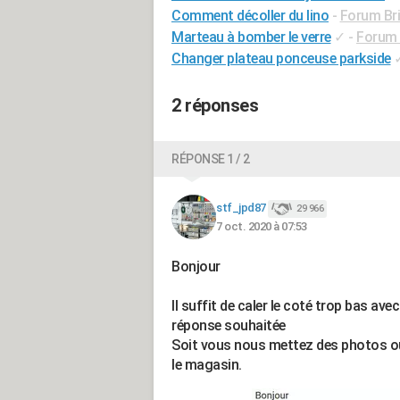
Comment décoller du lino
-
Forum Bri
Marteau à bomber le verre
✓
-
Forum B
Changer plateau ponceuse parkside
2 réponses
RÉPONSE 1 / 2
stf_jpd87
29 966
7 oct. 2020 à 07:53
Bonjour
Il suffit de caler le coté trop bas ave
réponse souhaitée
Soit vous nous mettez des photos ou
le magasin.