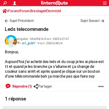
ACTUALITÉS
Forum
Forum Bricolage
Connexion
Electricité
S'inscrire
Rechercher
Société
Education
Villes
Politique
Faits Divers
Monde
+
SPORT
Sujet Précédent
Sujet Suivant
Football
Cyclisme
Forum
Coupe du monde 2026
Tennis
Rugby
CULTURE
Leds telecommende
TNT
Cinéma
Musique
Programme TV
Streaming
Sorties cinéma
+
FINANCE
Angelus
-
Modifié le 8 oct. 2020 à 21:47
stf_jpd87
-
9 oct. 2020 à 08:24
Impôts
Immobilier
Banque
Crédit
Retraite
Epargne
Risques naturels par ville
Assurance
AUTO
Bonjour,
Réserver un essai
Berlines
Forum auto
Essais
Citadines
SUV
+
HIGH-TECH
Aujourd'hui j'ai acheté des leds et du coup je les ai place est
Meilleur smartphone
Ordinateurs
Guide high-tech
Mobiles
Internet
Jeux vidéo
+
BRICOLAGE
tt et quand je les branche ça s'allume et ça change de
couleur sans arrêt et après quand je clique sur un bouton
Aménagement intérieur
Cuisine
Jardinage
+
Forum
Extérieur
Salle de bains
Rangement
WEEK-END
d'une télécommande bah ça marche pas que faire svp
Escapades
Expositions
Week-end nature
Guides de France
Patrimoine
Musées
+
LIFESTYLE
Répondre (1)
Partager
Bien-être
Mode
+
Art de vivre
Loisirs
Modes de vie
SANTE
1 réponse
Guide de la santé
Médicaments
+
Alimentation
Maladies
Sommeil
VOYAGE