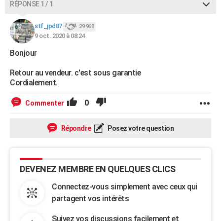
RÉPONSE 1 / 1
City break
Voyage de noces
Climat
Destinations
Voyage nature
Forum
+
PHOTO
stf_jpd87
29 968
GUIDES D'ACHAT
9 oct. 2020 à 08:24
BONS PLANS
Bonjour
CARTE DE VOEUX
Retour au vendeur. c'est sous garantie
Cordialement.
Carte Bonne année
Carte Pâques
Carte de Noël
Carte Saint-Valentin
Carte d'anniversaire
DICTIONNAIRE
0
Commenter
Biographies
Expressions
Dictionnaire
Citations
Proverbes
PROGRAMME TV
Répondre
Posez votre question
COPAINS D'AVANT
Se connecter
Collèges
Universités
Service militaire
S'inscrire
Lycées
Primaires
Entreprises
Avis de recherche
AVIS DE DÉCÈS
DEVENEZ MEMBRE EN QUELQUES CLICS
FORUM
Connectez-vous simplement avec ceux qui
Lifestyle
Sport
Television
Cinema
Bricolage
Culture
Auto
Voyage
partagent vos intérêts
Suivez vos discussions facilement et