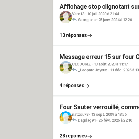
Affichage stop clignotant su
Vero13
-
10 juil. 2020 à 21:44
Georgiana
-
25 janv. 2024 à 12:26
13 réponses
Message erreur 15 sur four 
CLODORIZ
-
13 août 2020 à 11:17
_LeopardJoyeux
-
11 déc. 2025 à 13
4 réponses
Four Sauter verrouillé, comm
natzou78
-
13 sept. 2009 à 18:56
Dagdag94
-
26 févr. 2026 à 22:10
28 réponses