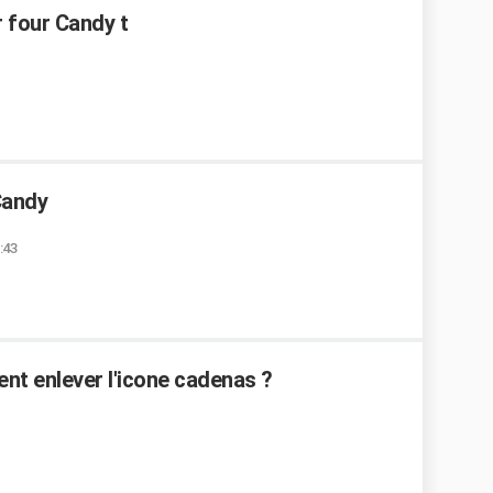
r four Candy t
Candy
:43
ent enlever l'icone cadenas ?