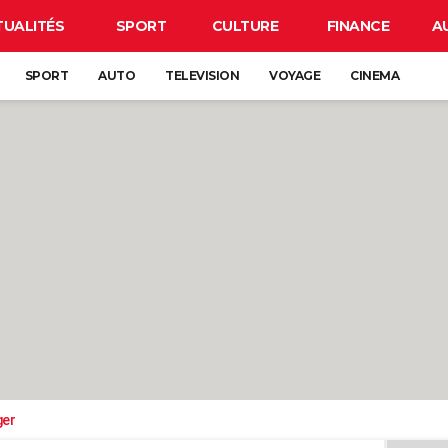
TUALITÉS
SPORT
CULTURE
FINANCE
A
SPORT
AUTO
TELEVISION
VOYAGE
CINEMA
ger