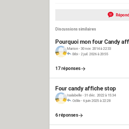
Répond
Discussions similaires
Pourquoi mon four Candy affi
Marion
-
30 nov. 2014 à 22:33
Bibi
-
2 juil. 2026 à 20:55
17 réponses
Four candy affiche stop
Isalabelle
-
31 déc. 2022 à 15:34
Odile
-
6 juin 2025 à 22:28
6 réponses