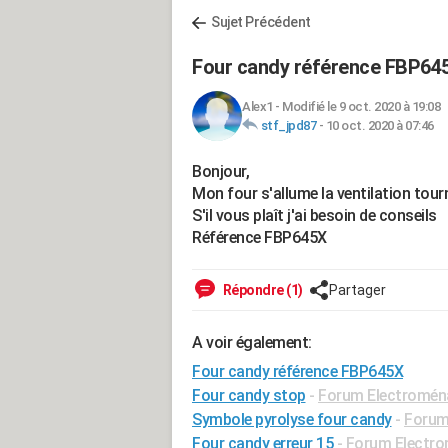
Sujet Précédent
Four candy référence FBP64
Alex1
-
Modifié le 9 oct. 2020 à 19:08
stf_jpd87
-
10 oct. 2020 à 07:46
Bonjour,
Mon four s'allume la ventilation tour
S'il vous plaît j'ai besoin de conseils
Référence FBP645X
Répondre (1)
Partager
A voir également:
Four candy référence FBP645X
Four candy stop
-
Forum Electromén
Symbole pyrolyse four candy
-
Forum
Four candy erreur 15
-
Forum Electr