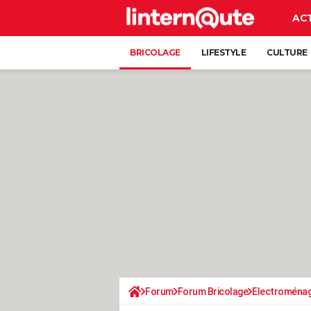
AC
BRICOLAGE
LIFESTYLE
CULTURE
Forum
Forum Bricolage
Electroména