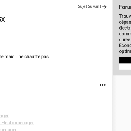
Foru
Sujet Suivant
Trouv
5X
dépan
élect
commu
durée
Écono
optimi
ne mais il ne chauffe pas.
ager
 Electroménager
oménager