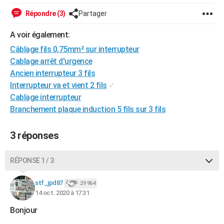
City break
Voyage de noces
Climat
Destinations
Voyage nature
Forum
+
PHOTO
Répondre (3)
Partager
GUIDES D'ACHAT
A voir également:
Câblage fils 0,75mm² sur interrupteur
BONS PLANS
Cablage arrêt d'urgence
CARTE DE VOEUX
Ancien interrupteur 3 fils
Interrupteur va et vient 2 fils
✓
Carte Bonne année
Carte Pâques
Carte de Noël
Carte Saint-Valentin
Carte d'anniversaire
DICTIONNAIRE
Cablage interrupteur
Branchement plaque induction 5 fils sur 3 fils
Biographies
Expressions
Dictionnaire
Citations
Proverbes
PROGRAMME TV
COPAINS D'AVANT
3 réponses
Se connecter
Collèges
Universités
Service militaire
S'inscrire
Lycées
Primaires
Entreprises
Avis de recherche
AVIS DE DÉCÈS
RÉPONSE 1 / 3
FORUM
stf_jpd87
29 964
Lifestyle
Sport
Television
Cinema
Bricolage
Culture
Auto
Voyage
14 oct. 2020 à 17:31
Bonjour