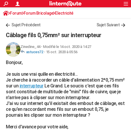
ACTUALITÉS
Forum
Forum Bricolage
Connexion
Electricité
S'inscrire
Rechercher
Société
Education
Villes
Politique
Faits Divers
Monde
+
SPORT
Sujet Précédent
Sujet Suivant
Football
Cyclisme
Forum
Coupe du monde 2026
Tennis
Rugby
CULTURE
Câblage fils 0,75mm² sur interrupteur
TNT
Cinéma
Musique
Programme TV
Streaming
Sorties cinéma
+
FINANCE
Zinedine_44
-
Modifié le 14 oct. 2020 à 14:27
astuces72
-
15 oct. 2020 à 05:56
Impôts
Immobilier
Banque
Crédit
Retraite
Epargne
Risques naturels par ville
Assurance
AUTO
Bonjour,
Réserver un essai
Berlines
Forum auto
Essais
Citadines
SUV
+
HIGH-TECH
Je suis une vrai quille en électricité...
Meilleur smartphone
Ordinateurs
Guide high-tech
Mobiles
Internet
Jeux vidéo
+
BRICOLAGE
Je cherche à raccorder un câble d'alimentation 2*0,75 mm²
sur un
interrupteur
Le Grand. Le soucis c'est que ces fils
Aménagement intérieur
Cuisine
Jardinage
+
Forum
Extérieur
Salle de bains
Rangement
WEEK-END
sont constitué de multitude de "mini" fils de cuivre, que je
n'arrive pas à clipser sur mon interrupteur.
Escapades
Expositions
Week-end nature
Guides de France
Patrimoine
Musées
+
LIFESTYLE
J'ai vu sur internet qu'il existait des embout de câblage, est
ce qu'en raccordant mes fils sur un embout 0,75, je
Bien-être
Mode
+
Art de vivre
Loisirs
Modes de vie
SANTE
pourrais les clipser sur mon interrupteur ?
Guide de la santé
Médicaments
+
Alimentation
Maladies
Sommeil
VOYAGE
Merci d'avance pour votre aide,