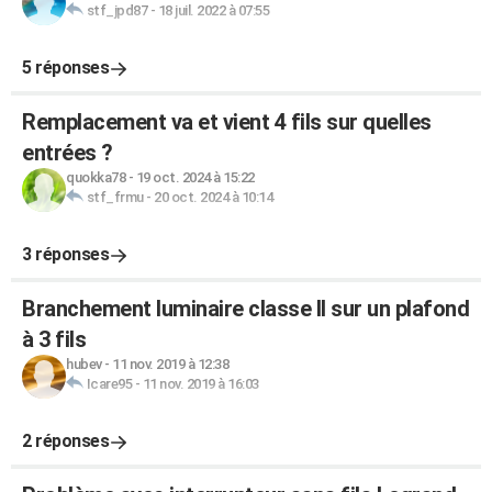
stf_jpd87
-
18 juil. 2022 à 07:55
5 réponses
Remplacement va et vient 4 fils sur quelles
entrées ?
quokka78
-
19 oct. 2024 à 15:22
stf_frmu
-
20 oct. 2024 à 10:14
3 réponses
Branchement luminaire classe II sur un plafond
à 3 fils
hubev
-
11 nov. 2019 à 12:38
Icare95
-
11 nov. 2019 à 16:03
2 réponses