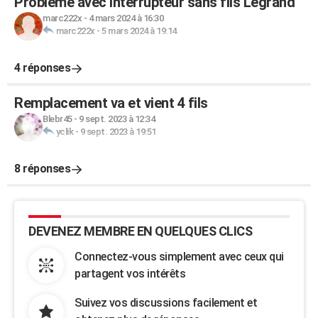
Problème avec interrupteur sans fils Legrand
marc222x
-
4 mars 2024 à 16:30
marc222x
-
5 mars 2024 à 19:14
4 réponses
Remplacement va et vient 4 fils
Blebr45
-
9 sept. 2023 à 12:34
yclik
-
9 sept. 2023 à 19:51
8 réponses
DEVENEZ MEMBRE EN QUELQUES CLICS
Connectez-vous simplement avec ceux qui
partagent vos intérêts
Suivez vos discussions facilement et