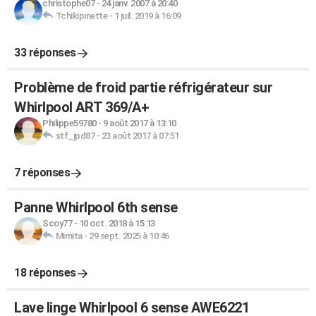
christophe07
-
24 janv. 2007 à 20:40
Tchikipinette
-
1 juil. 2019 à 16:09
33 réponses
Problème de froid partie réfrigérateur sur
Whirlpool ART 369/A+
Philippe59780
-
9 août 2017 à 13:10
stf_jpd87
-
23 août 2017 à 07:51
7 réponses
Panne Whirlpool 6th sense
Scoy77
-
10 oct. 2018 à 15:13
Mimita
-
29 sept. 2025 à 10:46
18 réponses
Lave linge Whirlpool 6 sense AWE6221