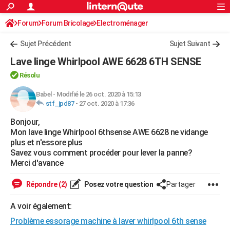
ACTUALITÉS
Forum
Forum Bricolage
Connexion
Electroménager
S'inscrire
Rechercher
Société
Education
Villes
Politique
Faits Divers
Monde
+
SPORT
Sujet Précédent
Sujet Suivant
Football
Cyclisme
Forum
Coupe du monde 2026
Tennis
Rugby
CULTURE
Lave linge Whirlpool AWE 6628 6TH SENSE
TNT
Cinéma
Musique
Programme TV
Streaming
Sorties cinéma
+
FINANCE
Résolu
Impôts
Immobilier
Banque
Crédit
Retraite
Epargne
Risques naturels par ville
Assurance
Babel
-
Modifié le 26 oct. 2020 à 15:13
AUTO
stf_jpd87
-
27 oct. 2020 à 17:36
Réserver un essai
Berlines
Forum auto
Essais
Citadines
SUV
+
HIGH-TECH
Bonjour,
Mon lave linge Whirlpool 6thsense AWE 6628 ne vidange
Meilleur smartphone
Ordinateurs
Guide high-tech
Mobiles
Internet
Jeux vidéo
+
BRICOLAGE
plus et n'essore plus
Savez vous comment procéder pour lever la panne?
Aménagement intérieur
Cuisine
Jardinage
+
Forum
Extérieur
Salle de bains
Rangement
WEEK-END
Merci d'avance
Escapades
Expositions
Week-end nature
Guides de France
Patrimoine
Musées
+
LIFESTYLE
Répondre (2)
Posez votre question
Partager
Bien-être
Mode
+
Art de vivre
Loisirs
Modes de vie
SANTE
A voir également:
Guide de la santé
Médicaments
+
Alimentation
Maladies
Sommeil
Problème essorage machine à laver whirlpool 6th sense
VOYAGE