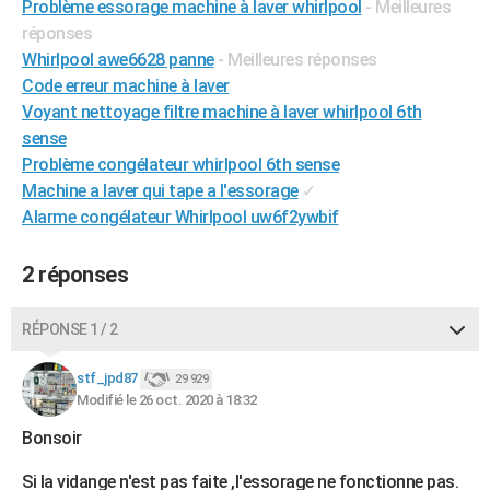
Problème essorage machine à laver whirlpool
- Meilleures
City break
Voyage de noces
Climat
Destinations
Voyage nature
Forum
+
PHOTO
réponses
Whirlpool awe6628 panne
- Meilleures réponses
GUIDES D'ACHAT
Code erreur machine à laver
Voyant nettoyage filtre machine à laver whirlpool 6th
BONS PLANS
sense
CARTE DE VOEUX
Problème congélateur whirlpool 6th sense
Machine a laver qui tape a l'essorage
✓
Carte Bonne année
Carte Pâques
Carte de Noël
Carte Saint-Valentin
Carte d'anniversaire
DICTIONNAIRE
Alarme congélateur Whirlpool uw6f2ywbif
Biographies
Expressions
Dictionnaire
Citations
Proverbes
PROGRAMME TV
2 réponses
COPAINS D'AVANT
RÉPONSE 1 / 2
Se connecter
Collèges
Universités
Service militaire
S'inscrire
Lycées
Primaires
Entreprises
Avis de recherche
AVIS DE DÉCÈS
stf_jpd87
29 929
FORUM
Modifié le 26 oct. 2020 à 18:32
Lifestyle
Sport
Television
Cinema
Bricolage
Culture
Auto
Voyage
Bonsoir
Si la vidange n'est pas faite ,l'essorage ne fonctionne pas.