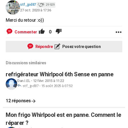
stf_jpd87
29 929
27 oct. 2020 à 17:36
Merci du retour :o))
0
Commenter
Répondre
Posez votre question
Discussions similaires
refrigérateur Whirlpool 6th Sense en panne
Dan.I.EL
-
12 févr. 2015 à 11:22
stf_jpd87
-
15 août 2025 à 07:52
12 réponses
Mon frigo Whirlpool est en panne. Comment le
réparer ?