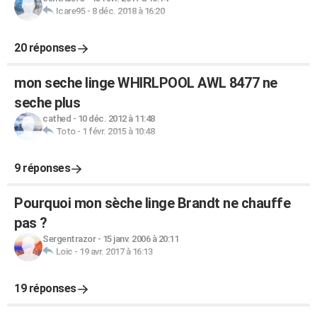
Icare95
-
8 déc. 2018 à 16:20
20 réponses
mon seche linge WHIRLPOOL AWL 8477 ne
seche plus
cathed
-
10 déc. 2012 à 11:48
Toto
-
1 févr. 2015 à 10:48
9 réponses
Pourquoi mon sèche linge Brandt ne chauffe
pas ?
Sergentrazor
-
15 janv. 2006 à 20:11
Loic
-
19 avr. 2017 à 16:13
19 réponses