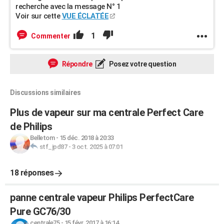
recherche avec la message N° 1
Voir sur cette
VUE ÉCLATÉE
1
Commenter
Répondre
Posez votre question
Discussions similaires
Plus de vapeur sur ma centrale Perfect Care
de Philips
Belletom
-
15 déc. 2018 à 20:33
stf_jpd87
-
3 oct. 2025 à 07:01
18 réponses
panne centrale vapeur Philips PerfectCare
Pure GC76/30
centrale75
-
15 févr. 2017 à 16:14