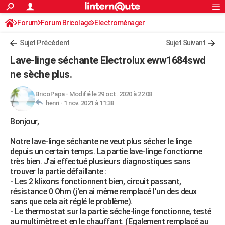
ACTUALITÉS
Forum
Forum Bricolage
Connexion
Electroménager
S'inscrire
Rechercher
Société
Education
Villes
Politique
Faits Divers
Monde
+
SPORT
Sujet Précédent
Sujet Suivant
Football
Cyclisme
Forum
Coupe du monde 2026
Tennis
Rugby
CULTURE
Lave-linge séchante Electrolux eww1684swd
TNT
Cinéma
Musique
Programme TV
Streaming
Sorties cinéma
+
ne sèche plus.
FINANCE
Impôts
Immobilier
Banque
Crédit
Retraite
Epargne
Risques naturels par ville
Assurance
AUTO
BricoPapa
-
Modifié le 29 oct. 2020 à 22:08
henri -
1 nov. 2021 à 11:38
Réserver un essai
Berlines
Forum auto
Essais
Citadines
SUV
+
HIGH-TECH
Bonjour,
Meilleur smartphone
Ordinateurs
Guide high-tech
Mobiles
Internet
Jeux vidéo
+
BRICOLAGE
Notre lave-linge séchante ne veut plus sécher le linge
depuis un certain temps. La partie lave-linge fonctionne
Aménagement intérieur
Cuisine
Jardinage
+
Forum
Extérieur
Salle de bains
Rangement
WEEK-END
très bien. J'ai effectué plusieurs diagnostiques sans
trouver la partie défaillante :
Escapades
Expositions
Week-end nature
Guides de France
Patrimoine
Musées
+
LIFESTYLE
- Les 2 klixons fonctionnent bien, circuit passant,
résistance 0 Ohm (j'en ai même remplacé l'un des deux
Bien-être
Mode
+
Art de vivre
Loisirs
Modes de vie
SANTE
sans que cela ait réglé le problème).
- Le thermostat sur la partie séche-linge fonctionne, testé
Guide de la santé
Médicaments
+
Alimentation
Maladies
Sommeil
VOYAGE
au multimètre et en le chauffant. (Egalement remplacé au