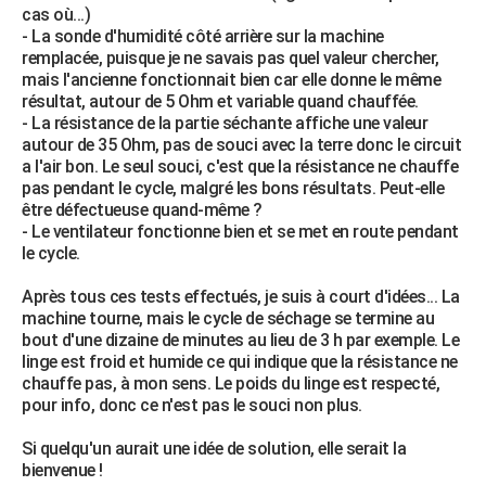
cas où...)
City break
Voyage de noces
Climat
Destinations
Voyage nature
Forum
+
PHOTO
- La sonde d'humidité côté arrière sur la machine
remplacée, puisque je ne savais pas quel valeur chercher,
GUIDES D'ACHAT
mais l'ancienne fonctionnait bien car elle donne le même
résultat, autour de 5 Ohm et variable quand chauffée.
BONS PLANS
- La résistance de la partie séchante affiche une valeur
autour de 35 Ohm, pas de souci avec la terre donc le circuit
CARTE DE VOEUX
a l'air bon. Le seul souci, c'est que la résistance ne chauffe
pas pendant le cycle, malgré les bons résultats. Peut-elle
Carte Bonne année
Carte Pâques
Carte de Noël
Carte Saint-Valentin
Carte d'anniversaire
DICTIONNAIRE
être défectueuse quand-même ?
- Le ventilateur fonctionne bien et se met en route pendant
Biographies
Expressions
Dictionnaire
Citations
Proverbes
PROGRAMME TV
le cycle.
COPAINS D'AVANT
Après tous ces tests effectués, je suis à court d'idées... La
machine tourne, mais le cycle de séchage se termine au
Se connecter
Collèges
Universités
Service militaire
S'inscrire
Lycées
Primaires
Entreprises
Avis de recherche
AVIS DE DÉCÈS
bout d'une dizaine de minutes au lieu de 3 h par exemple. Le
linge est froid et humide ce qui indique que la résistance ne
FORUM
chauffe pas, à mon sens. Le poids du linge est respecté,
pour info, donc ce n'est pas le souci non plus.
Lifestyle
Sport
Television
Cinema
Bricolage
Culture
Auto
Voyage
Si quelqu'un aurait une idée de solution, elle serait la
bienvenue !