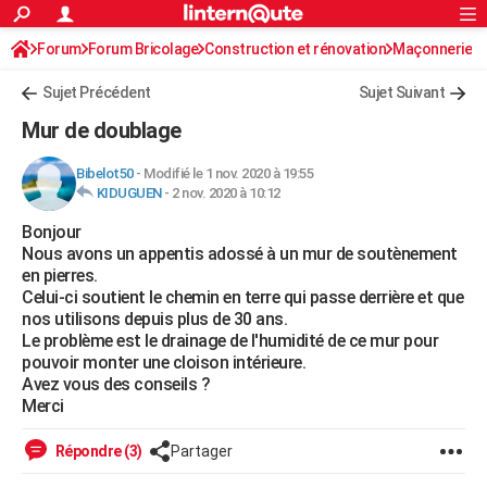
ACTUALITÉS
Forum
Forum Bricolage
Connexion
Construction et rénovation
S'inscrire
Maçonnerie
Rechercher
Société
Education
Villes
Politique
Faits Divers
Monde
+
SPORT
Sujet Précédent
Sujet Suivant
Football
Cyclisme
Forum
Coupe du monde 2026
Tennis
Rugby
CULTURE
Mur de doublage
TNT
Cinéma
Musique
Programme TV
Streaming
Sorties cinéma
+
FINANCE
Bibelot50
-
Modifié le 1 nov. 2020 à 19:55
KIDUGUEN
-
2 nov. 2020 à 10:12
Impôts
Immobilier
Banque
Crédit
Retraite
Epargne
Risques naturels par ville
Assurance
AUTO
Bonjour
Réserver un essai
Berlines
Forum auto
Essais
Citadines
SUV
+
HIGH-TECH
Nous avons un appentis adossé à un mur de soutènement
en pierres.
Meilleur smartphone
Ordinateurs
Guide high-tech
Mobiles
Internet
Jeux vidéo
+
BRICOLAGE
Celui-ci soutient le chemin en terre qui passe derrière et que
nos utilisons depuis plus de 30 ans.
Aménagement intérieur
Cuisine
Jardinage
+
Forum
Extérieur
Salle de bains
Rangement
WEEK-END
Le problème est le drainage de l'humidité de ce mur pour
pouvoir monter une cloison intérieure.
Escapades
Expositions
Week-end nature
Guides de France
Patrimoine
Musées
+
LIFESTYLE
Avez vous des conseils ?
Merci
Bien-être
Mode
+
Art de vivre
Loisirs
Modes de vie
SANTE
Répondre (3)
Partager
Guide de la santé
Médicaments
+
Alimentation
Maladies
Sommeil
VOYAGE