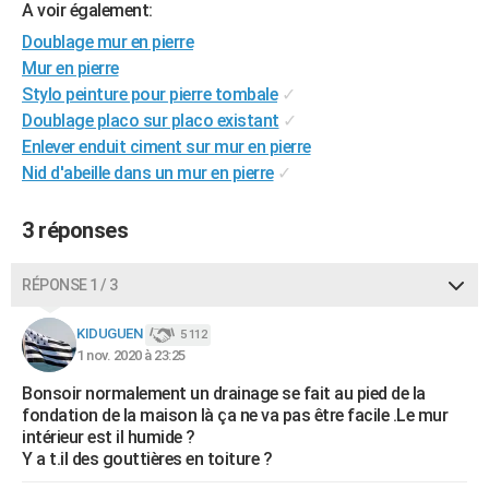
A voir également:
City break
Voyage de noces
Climat
Destinations
Voyage nature
Forum
+
PHOTO
Doublage mur en pierre
Mur en pierre
GUIDES D'ACHAT
Stylo peinture pour pierre tombale
✓
BONS PLANS
Doublage placo sur placo existant
✓
Enlever enduit ciment sur mur en pierre
CARTE DE VOEUX
Nid d'abeille dans un mur en pierre
✓
Carte Bonne année
Carte Pâques
Carte de Noël
Carte Saint-Valentin
Carte d'anniversaire
DICTIONNAIRE
3 réponses
Biographies
Expressions
Dictionnaire
Citations
Proverbes
PROGRAMME TV
RÉPONSE 1 / 3
COPAINS D'AVANT
Se connecter
Collèges
Universités
Service militaire
S'inscrire
Lycées
Primaires
Entreprises
Avis de recherche
KIDUGUEN
5 112
AVIS DE DÉCÈS
1 nov. 2020 à 23:25
FORUM
Bonsoir normalement un drainage se fait au pied de la
fondation de la maison là ça ne va pas être facile .Le mur
Lifestyle
Sport
Television
Cinema
Bricolage
Culture
Auto
Voyage
intérieur est il humide ?
Y a t.il des gouttières en toiture ?