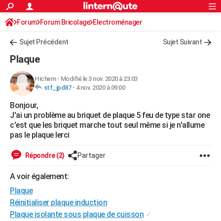
ACTUALITÉS
Forum
Forum Bricolage
Connexion
Electroménager
S'inscrire
Rechercher
Société
Education
Villes
Politique
Faits Divers
Monde
+
SPORT
Sujet Précédent
Sujet Suivant
Football
Cyclisme
Forum
Coupe du monde 2026
Tennis
Rugby
CULTURE
Plaque
TNT
Cinéma
Musique
Programme TV
Streaming
Sorties cinéma
+
FINANCE
Hichem
-
Modifié le 3 nov. 2020 à 23:03
stf_jpd87
-
4 nov. 2020 à 09:00
Impôts
Immobilier
Banque
Crédit
Retraite
Epargne
Risques naturels par ville
Assurance
AUTO
Bonjour,
Réserver un essai
Berlines
Forum auto
Essais
Citadines
SUV
+
HIGH-TECH
J'ai un problème au briquet de plaque 5 feu de type star one
c'est que les briquet marche tout seul même si je n'allume
Meilleur smartphone
Ordinateurs
Guide high-tech
Mobiles
Internet
Jeux vidéo
+
BRICOLAGE
pas le plaque lerci
Aménagement intérieur
Cuisine
Jardinage
+
Forum
Extérieur
Salle de bains
Rangement
WEEK-END
Répondre (2)
Partager
Escapades
Expositions
Week-end nature
Guides de France
Patrimoine
Musées
+
LIFESTYLE
A voir également:
Plaque
Bien-être
Mode
+
Art de vivre
Loisirs
Modes de vie
SANTE
Réinitialiser plaque induction
Guide de la santé
Médicaments
+
Alimentation
Maladies
Sommeil
VOYAGE
Plaque isolante sous plaque de cuisson
✓