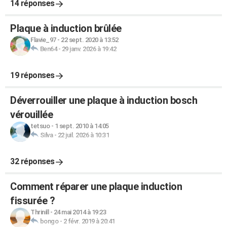
14 réponses
Plaque à induction brûlée
Flavie_97
-
22 sept. 2020 à 13:52
Ben64
-
29 janv. 2026 à 19:42
19 réponses
Déverrouiller une plaque à induction bosch
vérouillée
tetsuo
-
1 sept. 2010 à 14:05
Silva
-
22 juil. 2026 à 10:31
32 réponses
Comment réparer une plaque induction
fissurée ?
Thrinill
-
24 mai 2014 à 19:23
bongo
-
2 févr. 2019 à 20:41