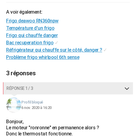
City break
Voyage de noces
Climat
Destinations
Voyage nature
Forum
+
PHOTO
A voir également:
GUIDES D'ACHAT
Frigo deawoo RN360npw
Température d'un frigo
BONS PLANS
Frigo qui chauffe danger
Bac recuperation frigo
✓
CARTE DE VOEUX
Réfrigérateur qui chauffe sur le côté, danger ?
✓
Carte Bonne année
Carte Pâques
Carte de Noël
Carte Saint-Valentin
Carte d'anniversaire
DICTIONNAIRE
Problème frigo whirlpool 6th sense
Biographies
Expressions
Dictionnaire
Citations
Proverbes
PROGRAMME TV
3 réponses
COPAINS D'AVANT
RÉPONSE 1 / 3
Se connecter
Collèges
Universités
Service militaire
S'inscrire
Lycées
Primaires
Entreprises
Avis de recherche
AVIS DE DÉCÈS
Profil bloqué
FORUM
6 nov. 2020 à 16:20
Lifestyle
Sport
Television
Cinema
Bricolage
Culture
Auto
Voyage
Bonjour,
Le moteur "ronronne" en permanence alors ?
Donc le thermostat fonctionne.