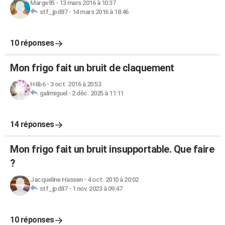
Marge95
-
13 mars 2016 à 10:37
stf_jpd87
-
14 mars 2016 à 18:46
10 réponses
Mon frigo fait un bruit de claquement
H6b6
-
3 oct. 2016 à 20:53
galimiguel
-
2 déc. 2025 à 11:11
14 réponses
Mon frigo fait un bruit insupportable. Que faire
?
Jacqueline Hassen
-
4 oct. 2010 à 20:02
stf_jpd87
-
1 nov. 2023 à 09:47
10 réponses