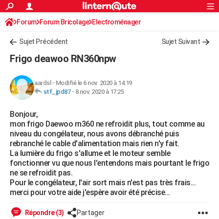
ACTUALITÉS
Forum
Forum Bricolage
Connexion
Electroménager
S'inscrire
Rechercher
Société
Education
Villes
Politique
Faits Divers
Monde
+
SPORT
Sujet Précédent
Sujet Suivant
Football
Cyclisme
Forum
Coupe du monde 2026
Tennis
Rugby
CULTURE
Frigo deawoo RN360npw
TNT
Cinéma
Musique
Programme TV
Streaming
Sorties cinéma
+
FINANCE
aardsl
-
Modifié le 6 nov. 2020 à 14:19
Impôts
Immobilier
Banque
Crédit
Retraite
Epargne
Risques naturels par ville
Assurance
AUTO
stf_jpd87
-
8 nov. 2020 à 17:25
Réserver un essai
Berlines
Forum auto
Essais
Citadines
SUV
+
HIGH-TECH
Bonjour,
mon frigo Daewoo rn360 ne refroidit plus, tout comme au
Meilleur smartphone
Ordinateurs
Guide high-tech
Mobiles
Internet
Jeux vidéo
+
BRICOLAGE
niveau du congélateur, nous avons débranché puis
rebranché le cable d'alimentation mais rien n'y fait.
Aménagement intérieur
Cuisine
Jardinage
+
Forum
Extérieur
Salle de bains
Rangement
WEEK-END
La lumière du frigo s'allume et le moteur semble
fonctionner vu que nous l'entendons mais pourtant le frigo
Escapades
Expositions
Week-end nature
Guides de France
Patrimoine
Musées
+
LIFESTYLE
ne se refroidit pas.
Pour le congélateur, l'air sort mais n'est pas très frais...
Bien-être
Mode
+
Art de vivre
Loisirs
Modes de vie
SANTE
merci pour votre aide j'espère avoir été précise...
Guide de la santé
Médicaments
+
Alimentation
Maladies
Sommeil
VOYAGE
Répondre (3)
Partager