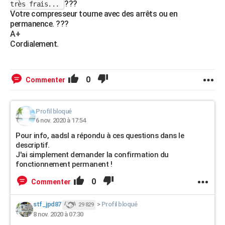
???
très frais...
Votre compresseur tourne avec des arrêts ou en
permanence. ???
A+
Cordialement.
0
Commenter
Profil bloqué
6 nov. 2020 à 17:54
Pour info, aadsl a répondu à ces questions dans le
descriptif.
J'ai simplement demander la confirmation du
fonctionnement permanent !
0
Commenter
stf_jpd87
>
Profil bloqué
29 829
8 nov. 2020 à 07:30